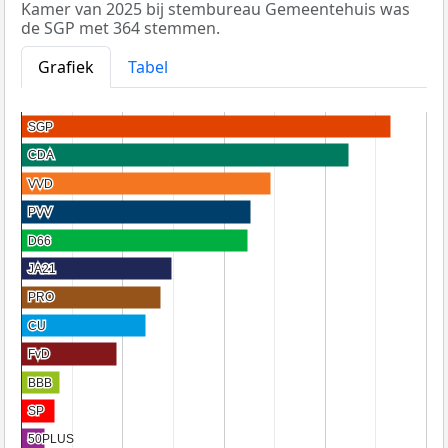
Kamer van 2025 bij stembureau Gemeentehuis was
de SGP met 364 stemmen.
Grafiek
Tabel
SGP
SGP
CDA
CDA
VVD
VVD
PVV
PVV
D66
D66
JA21
JA21
PRO
PRO
CU
CU
FvD
FvD
BBB
BBB
SP
SP
50PLUS
50PLUS