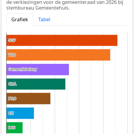
de verkiezingen voor de gemeenteraad van 2026 bij
stembureau Gemeentehuis.
Grafiek
Tabel
SGP
SGP
VVD
VVD
Gemeentebelang
Gemeentebelang
CDA
CDA
PRO
PRO
CU
CU
D66
D66