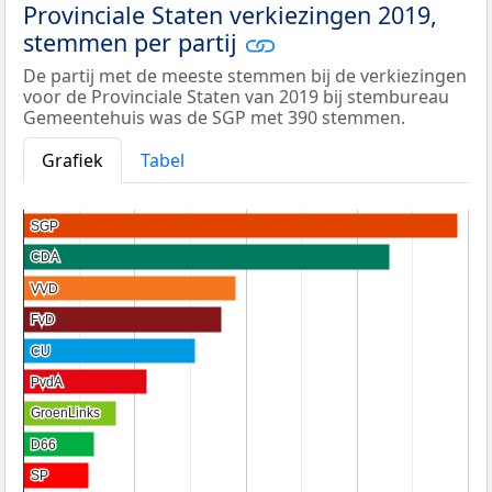
Provinciale Staten verkiezingen 2019,
stemmen per partij
De partij met de meeste stemmen bij de verkiezingen
voor de Provinciale Staten van 2019 bij stembureau
Gemeentehuis was de SGP met 390 stemmen.
Grafiek
Tabel
SGP
SGP
CDA
CDA
VVD
VVD
FvD
FvD
CU
CU
PvdA
PvdA
GroenLinks
GroenLinks
D66
D66
SP
SP