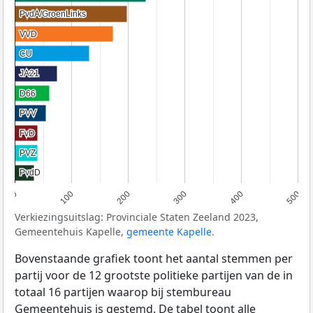
PvdA/GroenLinks
PvdA/GroenLinks
VVD
VVD
CU
CU
JA21
JA21
D66
D66
PVV
PVV
FvD
FvD
PVZ
PVZ
PvdD
PvdD
0
100
200
300
400
500
Verkiezingsuitslag: Provinciale Staten Zeeland 2023,
Gemeentehuis Kapelle,
gemeente Kapelle
.
Bovenstaande grafiek toont het aantal stemmen per
partij voor de 12 grootste politieke partijen van de in
totaal 16 partijen waarop bij stembureau
Gemeentehuis is gestemd. De tabel toont alle