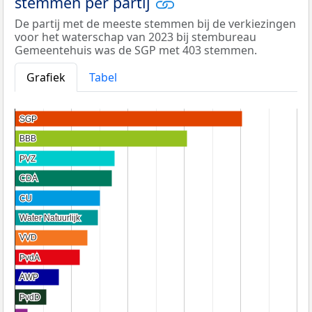
stemmen per partij
De partij met de meeste stemmen bij de verkiezingen
voor het waterschap van 2023 bij stembureau
Gemeentehuis was de SGP met 403 stemmen.
Grafiek
Tabel
SGP
SGP
BBB
BBB
PVZ
PVZ
CDA
CDA
CU
CU
Water Natuurlijk
Water Natuurlijk
VVD
VVD
PvdA
PvdA
AWP
AWP
PvdD
PvdD