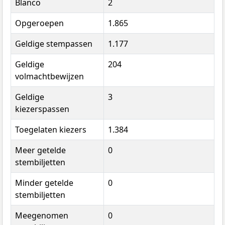
Blanco
2
Opgeroepen
1.865
Geldige stempassen
1.177
Geldige
204
volmachtbewijzen
Geldige
3
kiezerspassen
Toegelaten kiezers
1.384
Meer getelde
0
stembiljetten
Minder getelde
0
stembiljetten
Meegenomen
0