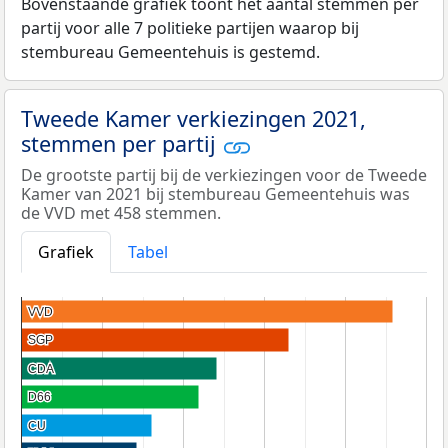
Bovenstaande grafiek toont het aantal stemmen per
partij voor alle 7 politieke partijen waarop bij
stembureau Gemeentehuis is gestemd.
Tweede Kamer verkiezingen 2021,
stemmen per partij
De grootste partij bij de verkiezingen voor de Tweede
Kamer van 2021 bij stembureau Gemeentehuis was
de VVD met 458 stemmen.
Grafiek
Tabel
VVD
VVD
SGP
SGP
CDA
CDA
D66
D66
CU
CU