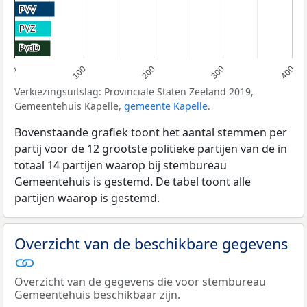
PVV
PVV
PVZ
PVZ
PvdD
PvdD
0
100
200
300
400
Verkiezingsuitslag: Provinciale Staten Zeeland 2019,
Gemeentehuis Kapelle,
gemeente Kapelle
.
Bovenstaande grafiek toont het aantal stemmen per
partij voor de 12 grootste politieke partijen van de in
totaal 14 partijen waarop bij stembureau
Gemeentehuis is gestemd. De tabel toont alle
partijen waarop is gestemd.
Overzicht van de beschikbare gegevens
Overzicht van de gegevens die voor stembureau
Gemeentehuis beschikbaar zijn.