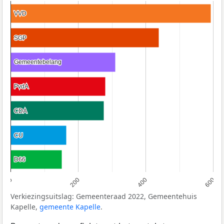
VVD
VVD
SGP
SGP
Gemeentebelang
Gemeentebelang
PvdA
PvdA
CDA
CDA
CU
CU
D66
D66
0
200
400
600
Verkiezingsuitslag: Gemeenteraad 2022, Gemeentehuis
Kapelle,
gemeente Kapelle
.