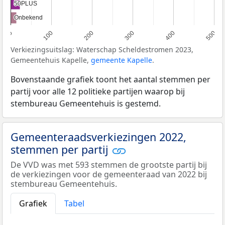
50PLUS
50PLUS
Onbekend
Onbekend
0
100
200
300
400
500
Verkiezingsuitslag: Waterschap Scheldestromen 2023,
Gemeentehuis Kapelle,
gemeente Kapelle
.
Bovenstaande grafiek toont het aantal stemmen per
partij voor alle 12 politieke partijen waarop bij
stembureau Gemeentehuis is gestemd.
Gemeenteraadsverkiezingen 2022,
stemmen per partij
De VVD was met 593 stemmen de grootste partij bij
de verkiezingen voor de gemeenteraad van 2022 bij
stembureau Gemeentehuis.
Grafiek
Tabel