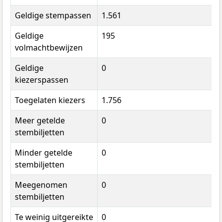
Geldige stempassen
1.561
Geldige
195
volmachtbewijzen
Geldige
0
kiezerspassen
Toegelaten kiezers
1.756
Meer getelde
0
stembiljetten
Minder getelde
0
stembiljetten
Meegenomen
0
stembiljetten
Te weinig uitgereikte
0