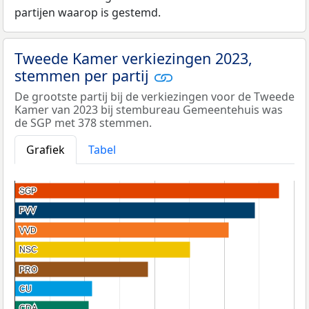
partijen waarop is gestemd.
Tweede Kamer verkiezingen 2023,
stemmen per partij
De grootste partij bij de verkiezingen voor de Tweede
Kamer van 2023 bij stembureau Gemeentehuis was
de SGP met 378 stemmen.
Grafiek
Tabel
SGP
SGP
PVV
PVV
VVD
VVD
NSC
NSC
PRO
PRO
CU
CU
CDA
CDA