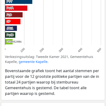
PVV
PVV
PvdA
PvdA
FvD
FvD
SP
SP
JA21
JA21
PvdD
PvdD
GroenLinks
GroenLinks
0
100
200
300
400
500
Verkiezingsuitslag: Tweede Kamer 2021, Gemeentehuis
Kapelle,
gemeente Kapelle
.
Bovenstaande grafiek toont het aantal stemmen per
partij voor de 12 grootste politieke partijen van de in
totaal 24 partijen waarop bij stembureau
Gemeentehuis is gestemd. De tabel toont alle
partijen waarop is gestemd.