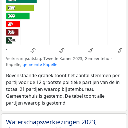
BBB
BBB
D66
D66
SP
SP
FvD
FvD
PvdD
PvdD
0
100
200
300
400
Verkiezingsuitslag: Tweede Kamer 2023, Gemeentehuis
Kapelle,
gemeente Kapelle
.
Bovenstaande grafiek toont het aantal stemmen per
partij voor de 12 grootste politieke partijen van de in
totaal 21 partijen waarop bij stembureau
Gemeentehuis is gestemd. De tabel toont alle
partijen waarop is gestemd.
Waterschapsverkiezingen 2023,