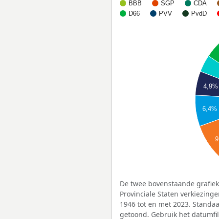
BBB
SGP
CDA
D66
PVV
PvdD
4,9%
6,4%
9
De twee bovenstaande grafiek
Provinciale Staten verkiezing
1946 tot en met 2023. Standa
getoond. Gebruik het datumfi