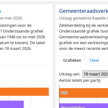
Gemeenteraadsverki
en met 2026.
Uitslag gemeente Kapelle i
kiezingen voor de
Zetelverdeling bij de ver
? Onderstaande grafiek
Onderstaande grafiek toont 
van 1946 tot en met 2026
Gemeenteraadsverkiezingen
atum te kiezen). De tabel
grafiek om een verkiezings
van 18 maart 2026.
voor de meest recente ver
Grafieken
Tabel
Uitslag van:
18 maart 202
Aantal zetels per partij:
VVD
VVD