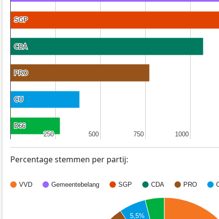
SGP
SGP
CDA
CDA
PRO
PRO
CU
CU
D66
D66
250
250
500
500
750
750
1000
1000
Percentage stemmen per partij:
VVD
Gemeentebelang
SGP
CDA
PRO
5,5%