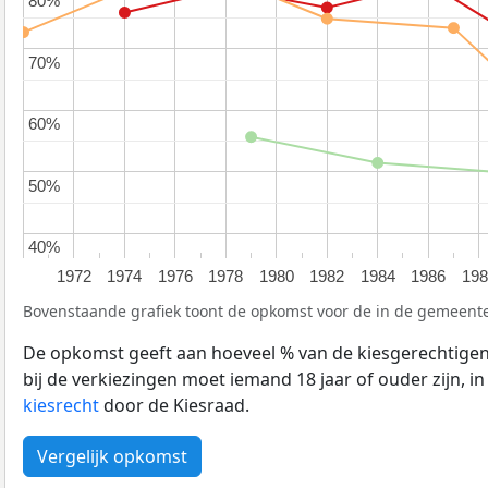
80%
80%
70%
70%
60%
60%
50%
50%
40%
40%
1972
1974
1976
1978
1980
1982
1984
1986
198
Bovenstaande grafiek toont de opkomst voor de in de gemeente
De opkomst geeft aan hoeveel % van de kiesgerechtige
bij de verkiezingen moet iemand 18 jaar of ouder zijn, i
kiesrecht
door de Kiesraad.
Vergelijk opkomst