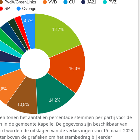
PvdA/GroenLinks
VVD
CU
JA21
PVZ
SP
Overige
4,7%
18,7%
16,3%
,8%
14,2%
10,5%
en tonen het aantal en percentage stemmen per partij voor de
en in de gemeente Kapelle. De gegevens zijn beschikbaar van
ard worden de uitslagen van de verkiezingen van 15 maart 2023
lter boven de grafieken om het stembedrag bij eerder