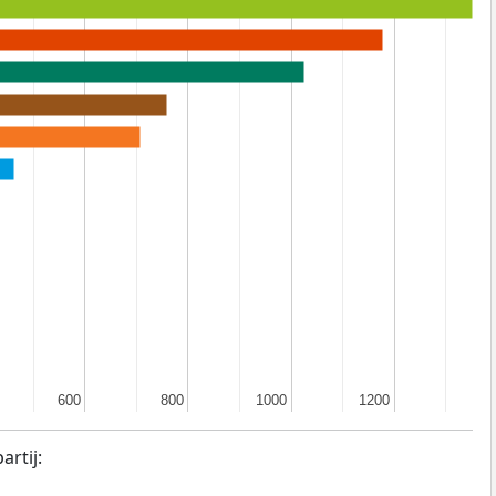
600
600
800
800
1000
1000
1200
1200
rtij: