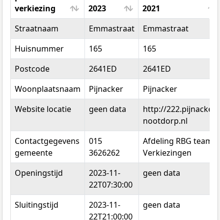
verkiezing
2023
2021
Locatiedata
Tweede
Tweede Kamer
Straatnaam
Emmastraat
Emmastraat
per
Kamer
2021
verkiezing
2023
Huisnummer
165
165
Postcode
2641ED
2641ED
Woonplaatsnaam
Pijnacker
Pijnacker
Website locatie
geen data
http://222.pijnacker-
nootdorp.nl
Contactgegevens
015
Afdeling RBG team
gemeente
3626262
Verkiezingen
Openingstijd
2023-11-
geen data
22T07:30:00
Sluitingstijd
2023-11-
geen data
22T21:00:00