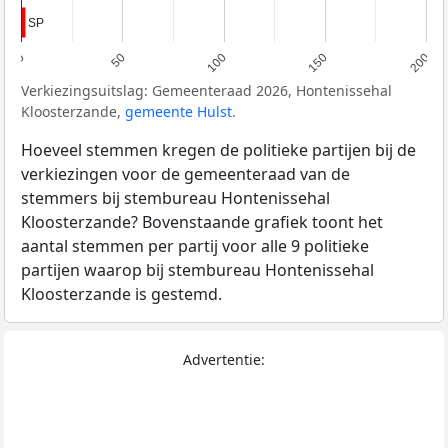
SP
SP
0
50
100
150
200
Verkiezingsuitslag: Gemeenteraad 2026, Hontenissehal
Kloosterzande,
gemeente Hulst
.
Hoeveel stemmen kregen de politieke partijen bij de
verkiezingen voor de gemeenteraad van de
stemmers bij stembureau Hontenissehal
Kloosterzande? Bovenstaande grafiek toont het
aantal stemmen per partij voor alle 9 politieke
partijen waarop bij stembureau Hontenissehal
Kloosterzande is gestemd.
Advertentie: