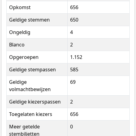
Opkomst
656
Geldige stemmen
650
Ongeldig
4
Blanco
2
Opgeroepen
1.152
Geldige stempassen
585
Geldige
69
volmachtbewijzen
Geldige kiezerspassen
2
Toegelaten kiezers
656
Meer getelde
0
stembiljetten