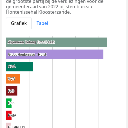
de grootste partij bij de verkiezingen voor de
gemeenteraad van 2022 bij stembureau
Hontenissehal Kloosterzande.
Grafiek
Tabel
Algemeen Belang Groot Hulst
Algemeen Belang Groot Hulst
Groot Hontenisse - Hulst
Groot Hontenisse - Hulst
CDA
CDA
VVD
VVD
FvD
FvD
D66
D66
PvdA
PvdA
HulstPLUS
HulstPLUS