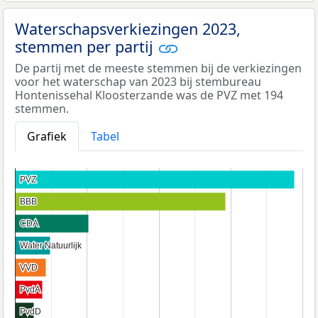
Waterschapsverkiezingen 2023,
stemmen per partij
De partij met de meeste stemmen bij de verkiezingen
voor het waterschap van 2023 bij stembureau
Hontenissehal Kloosterzande was de PVZ met 194
stemmen.
Grafiek
Tabel
PVZ
PVZ
BBB
BBB
CDA
CDA
Water Natuurlijk
Water Natuurlijk
VVD
VVD
PvdA
PvdA
PvdD
PvdD