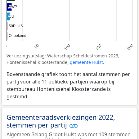
AWP
AWP
CU
CU
50PLUS
50PLUS
Onbekend
Onbekend
0
50
100
150
200
Verkiezingsuitslag: Waterschap Scheldestromen 2023,
Hontenissehal Kloosterzande,
gemeente Hulst
.
Bovenstaande grafiek toont het aantal stemmen per
partij voor alle 11 politieke partijen waarop bij
stembureau Hontenissehal Kloosterzande is
gestemd.
Gemeenteraadsverkiezingen 2022,
stemmen per partij
Algemeen Belang Groot Hulst was met 109 stemmen