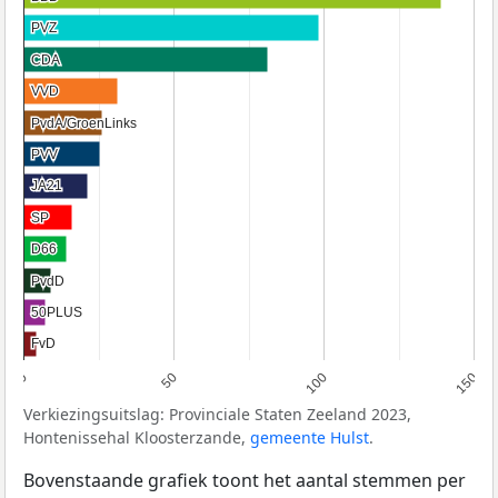
PVZ
PVZ
CDA
CDA
VVD
VVD
PvdA/GroenLinks
PvdA/GroenLinks
PVV
PVV
JA21
JA21
SP
SP
D66
D66
PvdD
PvdD
50PLUS
50PLUS
FvD
FvD
0
50
100
150
Verkiezingsuitslag: Provinciale Staten Zeeland 2023,
Hontenissehal Kloosterzande,
gemeente Hulst
.
Bovenstaande grafiek toont het aantal stemmen per