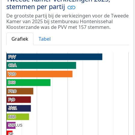
stemmen per partij
De grootste partij bij de verkiezingen voor de Tweede
Kamer van 2025 bij stembureau Hontenissehal
Kloosterzande was de PVV met 157 stemmen.
Grafiek
Tabel
PVV
PVV
CDA
CDA
VVD
VVD
D66
D66
PRO
PRO
FvD
FvD
JA21
JA21
BBB
BBB
50PLUS
50PLUS
SP
SP