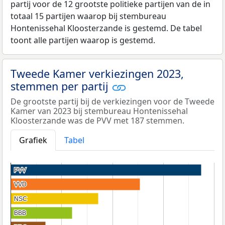
partij voor de 12 grootste politieke partijen van de in
totaal 15 partijen waarop bij stembureau
Hontenissehal Kloosterzande is gestemd. De tabel
toont alle partijen waarop is gestemd.
Tweede Kamer verkiezingen 2023,
stemmen per partij
De grootste partij bij de verkiezingen voor de Tweede
Kamer van 2023 bij stembureau Hontenissehal
Kloosterzande was de PVV met 187 stemmen.
Grafiek
Tabel
PVV
PVV
VVD
VVD
NSC
NSC
BBB
BBB