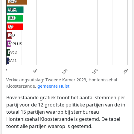
PRO
PRO
CDA
CDA
D66
D66
SP
SP
FvD
FvD
50PLUS
50PLUS
PvdD
PvdD
JA21
JA21
0
50
100
150
200
Verkiezingsuitslag: Tweede Kamer 2023, Hontenissehal
Kloosterzande,
gemeente Hulst
.
Bovenstaande grafiek toont het aantal stemmen per
partij voor de 12 grootste politieke partijen van de in
totaal 15 partijen waarop bij stembureau
Hontenissehal Kloosterzande is gestemd. De tabel
toont alle partijen waarop is gestemd.