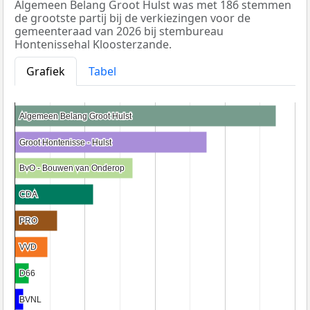
Algemeen Belang Groot Hulst was met 186 stemmen
de grootste partij bij de verkiezingen voor de
gemeenteraad van 2026 bij stembureau
Hontenissehal Kloosterzande.
Grafiek
Tabel
Algemeen Belang Groot Hulst
Algemeen Belang Groot Hulst
Groot Hontenisse - Hulst
Groot Hontenisse - Hulst
BvO - Bouwen van Onderop
BvO - Bouwen van Onderop
CDA
CDA
PRO
PRO
VVD
VVD
D66
D66
BVNL
BVNL