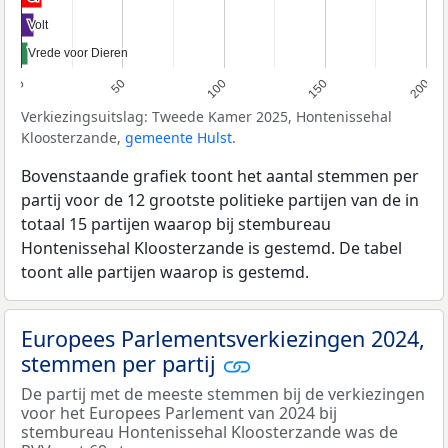
Volt
Volt
Vrede voor Dieren
Vrede voor Dieren
0
50
100
150
200
Verkiezingsuitslag: Tweede Kamer 2025, Hontenissehal
Kloosterzande,
gemeente Hulst
.
Bovenstaande grafiek toont het aantal stemmen per
partij voor de 12 grootste politieke partijen van de in
totaal 15 partijen waarop bij stembureau
Hontenissehal Kloosterzande is gestemd. De tabel
toont alle partijen waarop is gestemd.
Europees Parlementsverkiezingen 2024,
stemmen per partij
De partij met de meeste stemmen bij de verkiezingen
voor het Europees Parlement van 2024 bij
stembureau Hontenissehal Kloosterzande was de