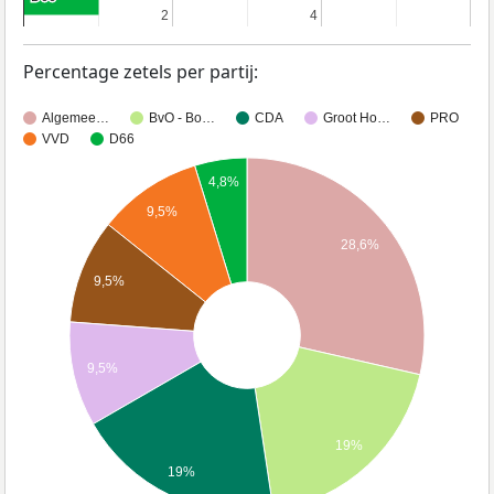
2
2
4
4
Percentage zetels per partij:
Algemee…
BvO - Bo…
CDA
Groot Ho…
PRO
VVD
D66
4,8%
9,5%
28,6%
9,5%
9,5%
19%
19%