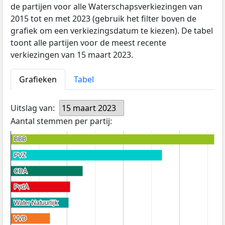
de partijen voor alle Waterschapsverkiezingen van
2015 tot en met 2023 (gebruik het filter boven de
grafiek om een verkiezingsdatum te kiezen). De tabel
toont alle partijen voor de meest recente
verkiezingen van 15 maart 2023.
Grafieken
Tabel
Uitslag van:
15 maart 2023
Aantal stemmen per partij:
BBB
BBB
PVZ
PVZ
CDA
CDA
PvdA
PvdA
Water Natuurlijk
Water Natuurlijk
VVD
VVD