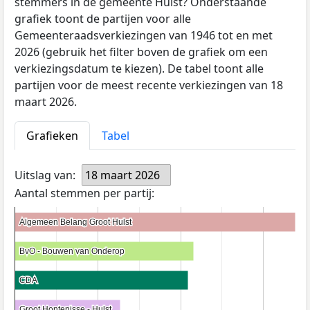
stemmers in de gemeente Hulst? Onderstaande
grafiek toont de partijen voor alle
Gemeenteraadsverkiezingen van 1946 tot en met
2026 (gebruik het filter boven de grafiek om een
verkiezingsdatum te kiezen). De tabel toont alle
partijen voor de meest recente verkiezingen van 18
maart 2026.
Grafieken
Tabel
Uitslag van:
18 maart 2026
Aantal stemmen per partij:
Algemeen Belang Groot Hulst
Algemeen Belang Groot Hulst
BvO - Bouwen van Onderop
BvO - Bouwen van Onderop
CDA
CDA
Groot Hontenisse - Hulst
Groot Hontenisse - Hulst