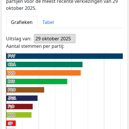
partijen voor de meest recente verkiezingen van 29
oktober 2025.
Grafieken
Tabel
Uitslag van:
29 oktober 2025
Aantal stemmen per partij:
PVV
PVV
CDA
CDA
VVD
VVD
D66
D66
PRO
PRO
JA21
JA21
FvD
FvD
BBB
BBB
SP
SP