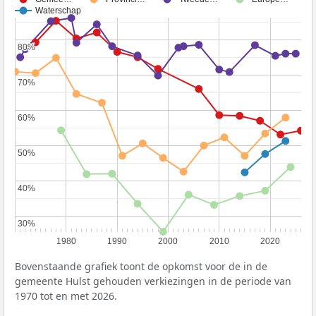
Waterschap
80%
80%
70%
70%
60%
60%
50%
50%
40%
40%
30%
30%
1980
1990
2000
2010
2020
Bovenstaande grafiek toont de opkomst voor de in de
gemeente Hulst gehouden verkiezingen in de periode van
1970 tot en met 2026.