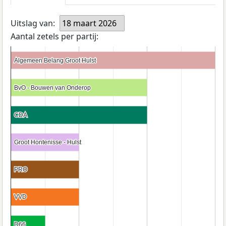
Uitslag van:
18 maart 2026
Aantal zetels per partij:
Algemeen Belang Groot Hulst
Algemeen Belang Groot Hulst
BvO - Bouwen van Onderop
BvO - Bouwen van Onderop
CDA
CDA
Groot Hontenisse - Hulst
Groot Hontenisse - Hulst
PRO
PRO
VVD
VVD
D66
D66