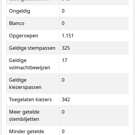
Ongeldig
0
Blanco
0
Opgeroepen
1.151
Geldige stempassen
325
Geldige
17
volmachtbewijzen
Geldige
0
kiezerspassen
Toegelaten kiezers
342
Meer getelde
0
stembiljetten
Minder getelde
0