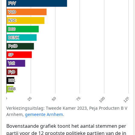
PVV
PVV
VVD
VVD
NSC
NSC
D66
D66
DENK
DENK
PvdD
PvdD
SP
SP
Volt
Volt
FvD
FvD
BIJ1
BIJ1
BBB
BBB
0
25
50
75
100
125
Verkiezingsuitslag: Tweede Kamer 2023, Peja Producten B V
Arnhem,
gemeente Arnhem
.
Bovenstaande grafiek toont het aantal stemmen per
partij voor de 12 grootste politieke partijen van de in