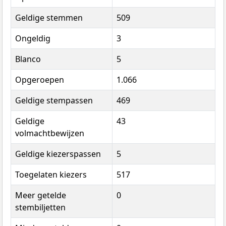
Geldige stemmen
509
Ongeldig
3
Blanco
5
Opgeroepen
1.066
Geldige stempassen
469
Geldige
43
volmachtbewijzen
Geldige kiezerspassen
5
Toegelaten kiezers
517
Meer getelde
0
stembiljetten