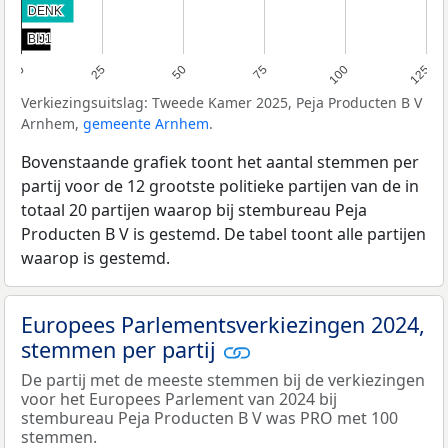
DENK
DENK
BIJ1
BIJ1
0
25
50
75
100
125
Verkiezingsuitslag: Tweede Kamer 2025, Peja Producten B V
Arnhem,
gemeente Arnhem
.
Bovenstaande grafiek toont het aantal stemmen per
partij voor de 12 grootste politieke partijen van de in
totaal 20 partijen waarop bij stembureau Peja
Producten B V is gestemd. De tabel toont alle partijen
waarop is gestemd.
Europees Parlementsverkiezingen 2024,
stemmen per partij
De partij met de meeste stemmen bij de verkiezingen
voor het Europees Parlement van 2024 bij
stembureau Peja Producten B V was PRO met 100
stemmen.