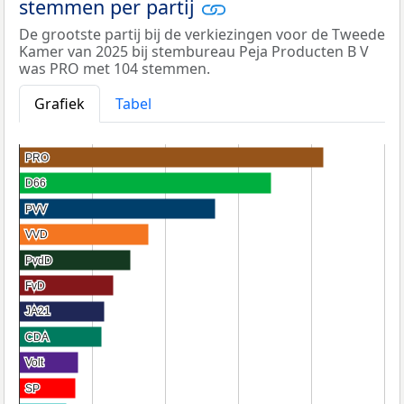
stemmen per partij
De grootste partij bij de verkiezingen voor de Tweede
Kamer van 2025 bij stembureau Peja Producten B V
was PRO met 104 stemmen.
Grafiek
Tabel
PRO
PRO
D66
D66
PVV
PVV
VVD
VVD
PvdD
PvdD
FvD
FvD
JA21
JA21
CDA
CDA
Volt
Volt
SP
SP