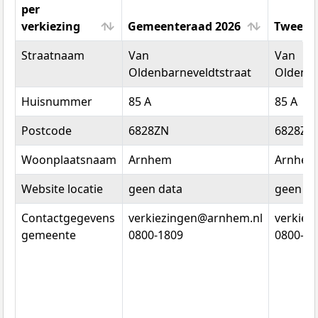
per
verkiezing
Gemeenteraad 2026
Tweede
Locatiedata
Gemeenteraad 2026
Tweede
Straatnaam
Van
Van
per
Oldenbarneveldtstraat
Oldenba
verkiezing
Huisnummer
85 A
85 A
Postcode
6828ZN
6828ZN
Woonplaatsnaam
Arnhem
Arnhem
Website locatie
geen data
geen da
Contactgegevens
verkiezingen@arnhem.nl
verkiez
gemeente
0800-1809
0800-18