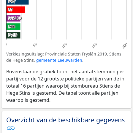
PVV
PVV
SP
SP
50PLUS
50PLUS
D66
D66
PvdD
PvdD
0
50
100
150
200
Verkiezingsuitslag: Provinciale Staten Fryslân 2019, Stiens
de Hege Stins,
gemeente Leeuwarden
.
Bovenstaande grafiek toont het aantal stemmen per
partij voor de 12 grootste politieke partijen van de in
totaal 16 partijen waarop bij stembureau Stiens de
Hege Stins is gestemd. De tabel toont alle partijen
waarop is gestemd.
Overzicht van de beschikbare gegevens