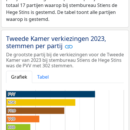
totaal 17 partijen waarop bij stembureau Stiens de
Hege Stins is gestemd. De tabel toont alle partijen
waarop is gestemd.
Tweede Kamer verkiezingen 2023,
stemmen per partij
De grootste partij bij de verkiezingen voor de Tweede
Kamer van 2023 bij stembureau Stiens de Hege Stins
was de PVV met 302 stemmen.
Grafiek
Tabel
PVV
PVV
NSC
NSC
PRO
PRO
VVD
VVD
BBB
BBB