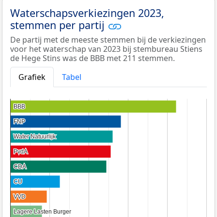
Waterschapsverkiezingen 2023,
stemmen per partij
De partij met de meeste stemmen bij de verkiezingen
voor het waterschap van 2023 bij stembureau Stiens
de Hege Stins was de BBB met 211 stemmen.
Grafiek
Tabel
BBB
BBB
FNP
FNP
Water Natuurlijk
Water Natuurlijk
PvdA
PvdA
CDA
CDA
CU
CU
VVD
VVD
Lagere Lasten Burger
Lagere Lasten Burger