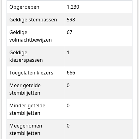
Opgeroepen
1.230
Geldige stempassen
598
Geldige
67
volmachtbewijzen
Geldige
1
kiezerspassen
Toegelaten kiezers
666
Meer getelde
0
stembiljetten
Minder getelde
0
stembiljetten
Meegenomen
0
stembiljetten