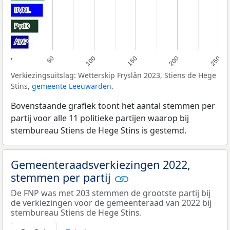
BVNL
BVNL
PvdD
PvdD
AWP
AWP
0
50
100
150
200
250
Verkiezingsuitslag: Wetterskip Fryslân 2023, Stiens de Hege
Stins,
gemeente Leeuwarden
.
Bovenstaande grafiek toont het aantal stemmen per
partij voor alle 11 politieke partijen waarop bij
stembureau Stiens de Hege Stins is gestemd.
Gemeenteraadsverkiezingen 2022,
stemmen per partij
De FNP was met 203 stemmen de grootste partij bij
de verkiezingen voor de gemeenteraad van 2022 bij
stembureau Stiens de Hege Stins.