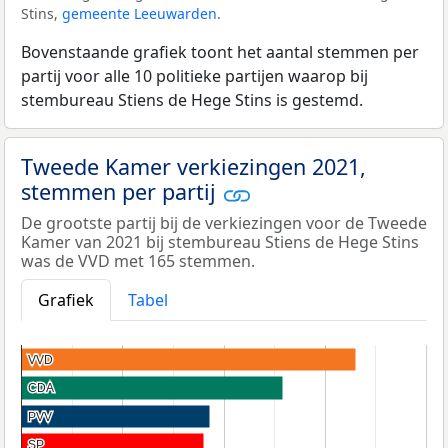
Stins,
gemeente Leeuwarden
.
Bovenstaande grafiek toont het aantal stemmen per
partij voor alle 10 politieke partijen waarop bij
stembureau Stiens de Hege Stins is gestemd.
Tweede Kamer verkiezingen 2021,
stemmen per partij
De grootste partij bij de verkiezingen voor de Tweede
Kamer van 2021 bij stembureau Stiens de Hege Stins
was de VVD met 165 stemmen.
Grafiek
Tabel
VVD
VVD
CDA
CDA
PVV
PVV
SP
SP