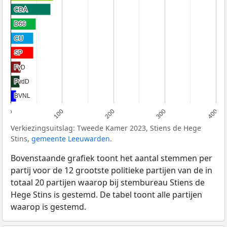
CDA
CDA
D66
D66
CU
CU
SP
SP
FvD
FvD
PvdD
PvdD
BVNL
BVNL
0
100
200
300
400
Verkiezingsuitslag: Tweede Kamer 2023, Stiens de Hege
Stins,
gemeente Leeuwarden
.
Bovenstaande grafiek toont het aantal stemmen per
partij voor de 12 grootste politieke partijen van de in
totaal 20 partijen waarop bij stembureau Stiens de
Hege Stins is gestemd. De tabel toont alle partijen
waarop is gestemd.