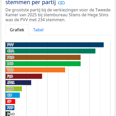
stemmen per partij
De grootste partij bij de verkiezingen voor de Tweede
Kamer van 2025 bij stembureau Stiens de Hege Stins
was de PVV met 234 stemmen.
Grafiek
Tabel
PVV
PVV
CDA
CDA
PRO
PRO
D66
D66
VVD
VVD
FvD
FvD
JA21
JA21
BBB
BBB
CU
CU
SP
SP
FNP
FNP
PvdD
PvdD