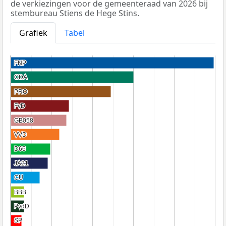
de verkiezingen voor de gemeenteraad van 2026 bij
stembureau Stiens de Hege Stins.
Grafiek
Tabel
FNP
FNP
CDA
CDA
PRO
PRO
FvD
FvD
GB058
GB058
VVD
VVD
D66
D66
JA21
JA21
CU
CU
BBB
BBB
PvdD
PvdD
SP
SP