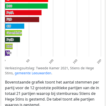
D66
D66
PvdA
PvdA
FvD
FvD
CU
CU
GroenLinks
GroenLinks
PvdD
PvdD
BBB
BBB
Volt
Volt
0
50
100
150
200
Verkiezingsuitslag: Tweede Kamer 2021, Stiens de Hege
Stins,
gemeente Leeuwarden
.
Bovenstaande grafiek toont het aantal stemmen per
partij voor de 12 grootste politieke partijen van de in
totaal 21 partijen waarop bij stembureau Stiens de
Hege Stins is gestemd. De tabel toont alle partijen
waarop is gestemd.