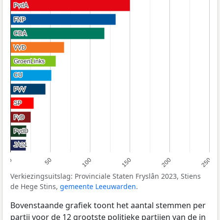
PvdA
PvdA
FNP
FNP
CDA
CDA
VVD
VVD
GroenLinks
GroenLinks
CU
CU
PVV
PVV
SP
SP
FvD
FvD
PvdD
PvdD
JA21
JA21
0
50
100
150
200
250
Verkiezingsuitslag: Provinciale Staten Fryslân 2023, Stiens
de Hege Stins,
gemeente Leeuwarden
.
Bovenstaande grafiek toont het aantal stemmen per
partij voor de 12 grootste politieke partijen van de in