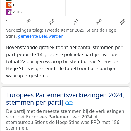
SGP
SGP
50PLUS
50PLUS
0
50
100
150
200
250
Verkiezingsuitslag: Tweede Kamer 2025, Stiens de Hege
Stins,
gemeente Leeuwarden
.
Bovenstaande grafiek toont het aantal stemmen per
partij voor de 14 grootste politieke partijen van de in
totaal 22 partijen waarop bij stembureau Stiens de
Hege Stins is gestemd. De tabel toont alle partijen
waarop is gestemd.
Europees Parlementsverkiezingen 2024,
stemmen per partij
De partij met de meeste stemmen bij de verkiezingen
voor het Europees Parlement van 2024 bij
stembureau Stiens de Hege Stins was PRO met 156
stemmen.