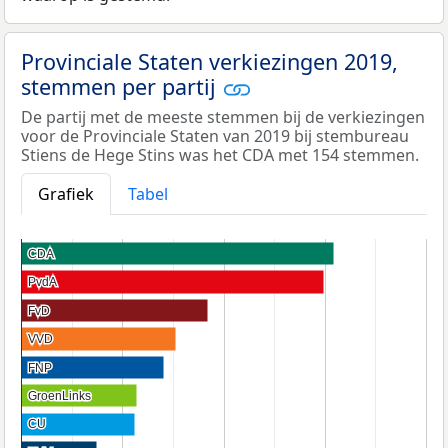
Provinciale Staten verkiezingen 2019,
stemmen per partij
De partij met de meeste stemmen bij de verkiezingen
voor de Provinciale Staten van 2019 bij stembureau
Stiens de Hege Stins was het CDA met 154 stemmen.
Grafiek
Tabel
CDA
CDA
PvdA
PvdA
FvD
FvD
VVD
VVD
FNP
FNP
GroenLinks
GroenLinks
CU
CU