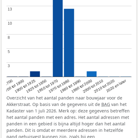
13
13
10
10
8
8
5
5
3
3
1950 tot 1970
1990 tot 2000
1900 tot 1925
2020 en later
1970 tot 1980
oor 1700
2000 tot 2010
1925 tot 1950
1980 tot 1990
1700 tot 1900
2010 tot 2020
Overzicht van het aantal panden naar bouwjaar voor de
Akkerstraat. Op basis van de gegevens uit de
BAG
van het
Kadaster van 1 juli 2026. Merk op: deze gegevens betreffen
het aantal panden met een adres. Het aantal adressen met
panden in een gebied is bijna altijd hoger dan het aantal
panden. Dit is omdat er meerdere adressen in hetzelfde
pand gehuisvest kunnen zijn, zoals bij een