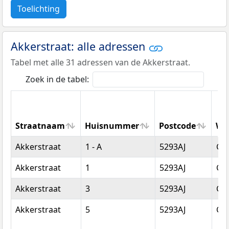
Toelichting
Akkerstraat: alle adressen
Tabel met alle 31 adressen van de Akkerstraat.
Zoek in de tabel:
Straatnaam
Huisnummer
Postcode
Wo
Straatnaam
Huisnummer
Postcode
Wo
Akkerstraat
1 - A
5293AJ
Ge
Akkerstraat
1
5293AJ
Ge
Akkerstraat
3
5293AJ
Ge
Akkerstraat
5
5293AJ
Ge