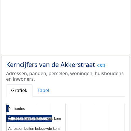
Kerncijfers van de Akkerstraat
Adressen, panden, percelen, woningen, huishoudens
en inwoners.
Grafiek
Tabel
Postcodes
Postcodes
Adressen binnen bebouwde kom
Adressen binnen bebouwde kom
Adressen buiten bebouwde kom
Adressen buiten bebouwde kom