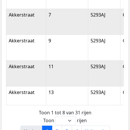
Akkerstraat
7
5293AJ
Ge
Akkerstraat
9
5293AJ
Ge
Akkerstraat
11
5293AJ
Ge
Akkerstraat
13
5293AJ
Ge
Toon 1 tot 8 van 31 rijen
Toon
rijen