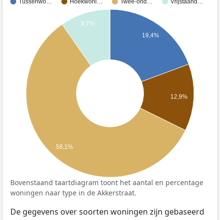
Tussenwo…
Hoekwoni…
Twee-ond…
Vrijstaand…
9,7%
19,4%
12,9%
58,1%
Bovenstaand taartdiagram toont het aantal en percentage
woningen naar type in de Akkerstraat.
De gegevens over soorten woningen zijn gebaseerd