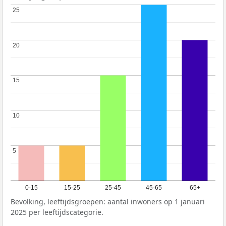
25
25
20
20
15
15
10
10
5
5
0-15
15-25
25-45
45-65
65+
Bevolking, leeftijdsgroepen: aantal inwoners op 1 januari
2025 per leeftijdscategorie.