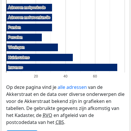
Adressen met postcode
Adressen met postcode
Adressen met woonfunctie
Adressen met woonfunctie
Panden
Panden
Percelen
Percelen
Woningen
Woningen
Huishoudens
Huishoudens
Inwoners
Inwoners
20
40
60
Op deze pagina vind je
alle adressen
van de
Akkerstraat en de data over diverse onderwerpen die
voor de Akkerstraat bekend zijn in grafieken en
tabellen. De gebruikte gegevens zijn afkomstig van
het Kadaster, de
RVO
en afgeleid van de
postcodedata van het
CBS
.