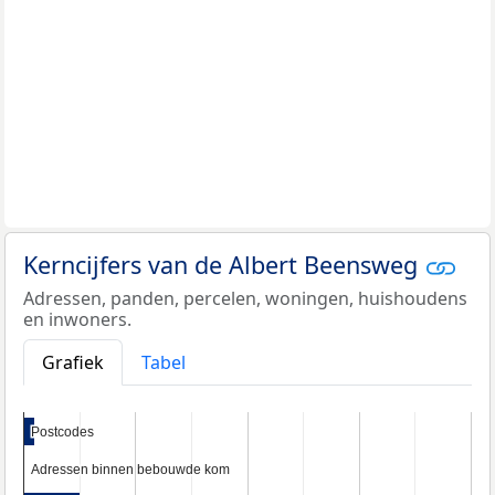
Kerncijfers van de Albert Beensweg
Adressen, panden, percelen, woningen, huishoudens
en inwoners.
Grafiek
Tabel
Postcodes
Postcodes
Adressen binnen bebouwde kom
Adressen binnen bebouwde kom