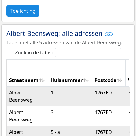
Toelichting
Albert Beensweg: alle adressen
Tabel met alle 5 adressen van de Albert Beensweg.
Zoek in de tabel:
Straatnaam
Huisnummer
Postcode
Wo
Straatnaam
Huisnummer
Postcode
Wo
Albert
1
1767ED
Ko
Beensweg
Albert
3
1767ED
Ko
Beensweg
Albert
5 - a
1767ED
Ko