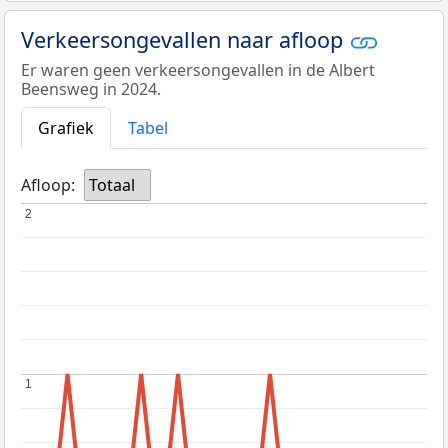
Verkeersongevallen naar afloop
Er waren geen verkeersongevallen in de Albert
Beensweg in 2024.
Grafiek
Tabel
Afloop:
Totaal
2
2
1
1