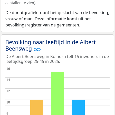
aantallen te zien).
De donutgrafiek toont het geslacht van de bevolking,
vrouw of man. Deze informatie komt uit het
bevolkingsregister van de gemeenten.
Bevolking naar leeftijd in de Albert
Beensweg
De Albert Beensweg in Kolhorn telt 15 inwoners in de
leeftijdsgroep 25-45 in 2025.
16
16
14
14
12
12
10
10
8
8