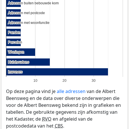
Adressen buiten bebouwde kom
Adressen buiten bebouwde kom
Adressen met postcode
Adressen met postcode
Adressen met woonfunctie
Adressen met woonfunctie
Panden
Panden
Percelen
Percelen
Woningen
Woningen
Huishoudens
Huishoudens
Inwoners
Inwoners
10
20
30
Op deze pagina vind je
alle adressen
van de Albert
Beensweg en de data over diverse onderwerpen die
voor de Albert Beensweg bekend zijn in grafieken en
tabellen. De gebruikte gegevens zijn afkomstig van
het Kadaster, de
RVO
en afgeleid van de
postcodedata van het
CBS
.