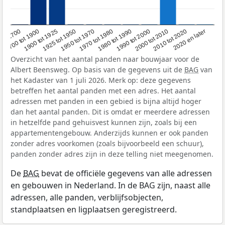
1950 tot 1970
1990 tot 2000
1900 tot 1925
2020 en later
1970 tot 1980
oor 1700
2000 tot 2010
1925 tot 1950
1980 tot 1990
1700 tot 1900
2010 tot 2020
Overzicht van het aantal panden naar bouwjaar voor de
Albert Beensweg. Op basis van de gegevens uit de
BAG
van
het Kadaster van 1 juli 2026. Merk op: deze gegevens
betreffen het aantal panden met een adres. Het aantal
adressen met panden in een gebied is bijna altijd hoger
dan het aantal panden. Dit is omdat er meerdere adressen
in hetzelfde pand gehuisvest kunnen zijn, zoals bij een
appartementengebouw. Anderzijds kunnen er ook panden
zonder adres voorkomen (zoals bijvoorbeeld een schuur),
panden zonder adres zijn in deze telling niet meegenomen.
De
BAG
bevat de officiële gegevens van alle adressen
en gebouwen in Nederland. In de BAG zijn, naast alle
adressen, alle panden, verblijfsobjecten,
standplaatsen en ligplaatsen geregistreerd.