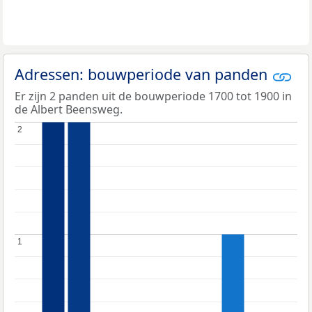
Adressen: bouwperiode van panden
Er zijn 2 panden uit de bouwperiode 1700 tot 1900 in
de Albert Beensweg.
2
2
1
1