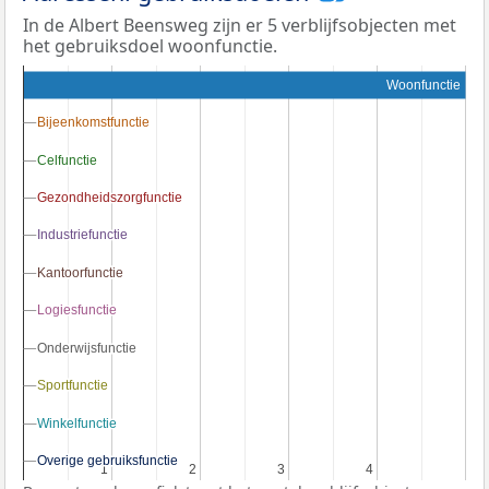
In de Albert Beensweg zijn er 5 verblijfsobjecten met
het gebruiksdoel woonfunctie.
Woonfunctie
Bijeenkomstfunctie
Bijeenkomstfunctie
Celfunctie
Celfunctie
Gezondheidszorgfunctie
Gezondheidszorgfunctie
Industriefunctie
Industriefunctie
Kantoorfunctie
Kantoorfunctie
Logiesfunctie
Logiesfunctie
Onderwijsfunctie
Onderwijsfunctie
Sportfunctie
Sportfunctie
Winkelfunctie
Winkelfunctie
Overige gebruiksfunctie
Overige gebruiksfunctie
1
1
2
2
3
3
4
4