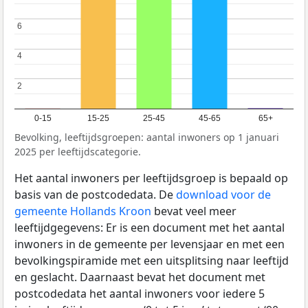
6
6
4
4
2
2
0-15
15-25
25-45
45-65
65+
Bevolking, leeftijdsgroepen: aantal inwoners op 1 januari
2025 per leeftijdscategorie.
Het aantal inwoners per leeftijdsgroep is bepaald op
basis van de postcodedata. De
download voor de
gemeente Hollands Kroon
bevat veel meer
leeftijdgegevens: Er is een document met het aantal
inwoners in de gemeente per levensjaar en met een
bevolkingspiramide met een uitsplitsing naar leeftijd
en geslacht. Daarnaast bevat het document met
postcodedata het aantal inwoners voor iedere 5