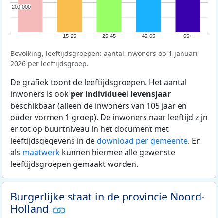
200.000
200.000
15-25
25-45
45-65
65+
Bevolking, leeftijdsgroepen: aantal inwoners op 1 januari
2026 per leeftijdsgroep.
De grafiek toont de leeftijdsgroepen. Het aantal
inwoners is ook
per individueel levensjaar
beschikbaar (alleen de inwoners van 105 jaar en
ouder vormen 1 groep). De inwoners naar leeftijd zijn
er tot op buurtniveau in het document met
leeftijdsgegevens in de
download per gemeente
. En
als
maatwerk
kunnen hiermee alle gewenste
leeftijdsgroepen gemaakt worden.
Burgerlijke staat in de provincie Noord-
Holland