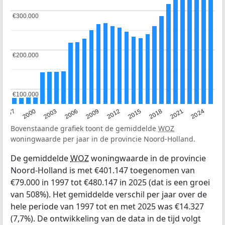
€300.000
€300.000
€200.000
€200.000
€100.000
€100.000
2003
2012
1997
2021
2006
2015
2000
2024
2009
2018
Bovenstaande grafiek toont de gemiddelde
WOZ
woningwaarde per jaar in de provincie Noord-Holland.
De gemiddelde
WOZ
woningwaarde in de provincie
Noord-Holland is met €401.147 toegenomen van
€79.000 in 1997 tot €480.147 in 2025 (dat is een groei
van 508%). Het gemiddelde verschil per jaar over de
hele periode van 1997 tot en met 2025 was €14.327
(7,7%). De ontwikkeling van de data in de tijd volgt