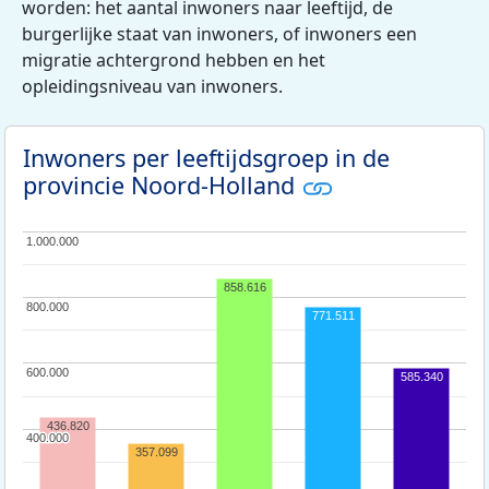
worden: het aantal inwoners naar leeftijd, de
burgerlijke staat van inwoners, of inwoners een
migratie achtergrond hebben en het
opleidingsniveau van inwoners.
Inwoners per leeftijdsgroep in de
provincie Noord-Holland
1.000.000
1.000.000
858.616
800.000
800.000
771.511
600.000
600.000
585.340
436.820
400.000
400.000
357.099