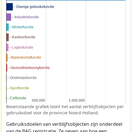
Overige gebruiksfunctie
Overige gebruiksfunctie
Industriefunctie
Industriefunctie
Winkelfunctie
Winkelfunctie
Kantoorfunctie
Kantoorfunctie
Logiesfunctie
Logiesfunctie
Bijeenkomstfunctie
Bijeenkomstfunctie
Gezondheidszorgfunctie
Gezondheidszorgfunctie
Onderwijsfunctie
Onderwijsfunctie
Sportfunctie
Sportfunctie
Celfunctie
Celfunctie
500.000
500.000
1.000.000
1.000.000
Bovenstaande grafiek toont het aantal verblijfsobjecten per
gebruiksdoel voor de provincie Noord-Holland.
Gebruiksdoelen van verblijfsobjecten zijn onderdeel
van de
BAG
registratie. Ze geven aan hoe een