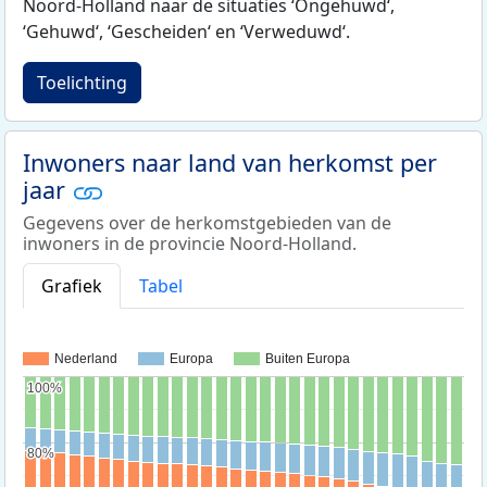
Noord-Holland naar de situaties ‘Ongehuwd‘,
‘Gehuwd‘, ‘Gescheiden‘ en ‘Verweduwd‘.
Toelichting
Inwoners naar land van herkomst per
jaar
Gegevens over de herkomstgebieden van de
inwoners in de provincie Noord-Holland.
Grafiek
Tabel
Nederland
Europa
Buiten Europa
100%
100%
80%
80%