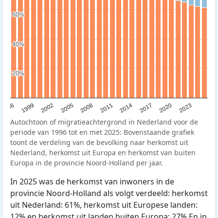
60%
60%
40%
40%
20%
20%
1996
1999
2002
2005
2008
2011
2014
2017
2020
2023
Autochtoon of migratieachtergrond in Nederland voor de
periode van 1996 tot en met 2025: Bovenstaande grafiek
toont de verdeling van de bevolking naar herkomst uit
Nederland, herkomst uit Europa en herkomst van buiten
Europa in de provincie Noord-Holland per jaar.
In 2025 was de herkomst van inwoners in de
provincie Noord-Holland als volgt verdeeld: herkomst
uit Nederland: 61%, herkomst uit Europese landen:
12% en herkomst uit landen buiten Europa: 27% En in