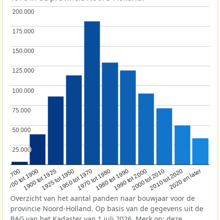
200.000
200.000
175.000
175.000
150.000
150.000
125.000
125.000
100.000
100.000
75.000
75.000
50.000
50.000
25.000
25.000
1950 tot 1970
1990 tot 2000
1900 tot 1925
2020 en later
1970 tot 1980
oor 1700
2000 tot 2010
1925 tot 1950
1980 tot 1990
1700 tot 1900
2010 tot 2020
Overzicht van het aantal panden naar bouwjaar voor de
provincie Noord-Holland. Op basis van de gegevens uit de
BAG
van het Kadaster van 1 juli 2026. Merk op: deze