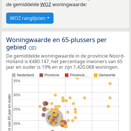
de gemiddelde
WOZ
woningwaarde:
WOZ ranglijsten
Woningwaarde en 65-plussers per
gebied
De gemiddelde woningwaarde in de provincie Noord-
Holland is €480.147, het percentage inwoners van 65
jaar en ouder is 19% en er zijn 1.420.068 woningen.
Nederland
Provincie
Provincie…
Gemeente
35%
35%
30%
30%
Percentage inwoners van 65 jaar en ouder
25%
25%
Provincie Noord-Brabant
Provincie Gelderland
Nederland
Provincie Zuid-Holland
Provincie Noord-Holland
20%
20%