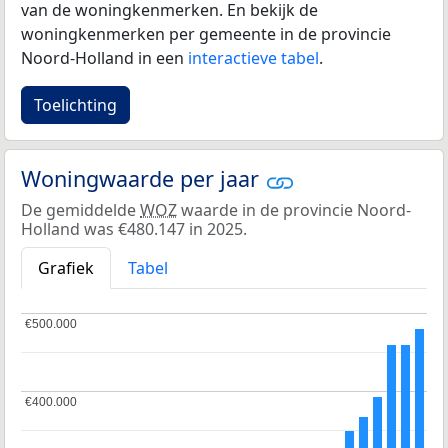
van de woningkenmerken. En bekijk de
woningkenmerken per gemeente in de provincie
Noord-Holland in een
interactieve tabel
.
Toelichting
Woningwaarde per jaar
De gemiddelde
WOZ
waarde in de provincie Noord-
Holland was €480.147 in 2025.
Grafiek
Tabel
€500.000
€500.000
€400.000
€400.000