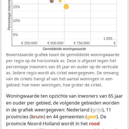
15%
15%
10%
10%
5%
5%
1.000…
1.000…
€ 250.000
€ 250.000
€ 500.000
€ 500.000
€ 750.000
€ 750.000
€
€
Gemiddelde woningwaarde
Bovenstaande grafiek toont de gemiddelde woningwaarde
per regio op de horizontale as. Deze is afgezet tegen het
percentage inwoners van 65 jaar en ouder op de verticale
as. Iedere regio wordt als cirkel weergegeven. De omvang
van de cirkels hangt af van het aantal woningen in een
gebied: hoe meer woningen, hoe groter de cirkel.
Woningwaarde ten opzichte van inwoners van 65 jaar
en ouder per gebied, de volgende gebieden worden
in de grafiek weergegeven: Nederland (
grijs
), 11
provincies (
bruin
) en 44 gemeenten (
geel
). De
provincie Noord-Holland wordt in het
rood