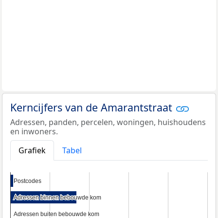
Kerncijfers van de Amarantstraat
Adressen, panden, percelen, woningen, huishoudens
en inwoners.
Grafiek
Tabel
Postcodes
Postcodes
Adressen binnen bebouwde kom
Adressen binnen bebouwde kom
Adressen buiten bebouwde kom
Adressen buiten bebouwde kom