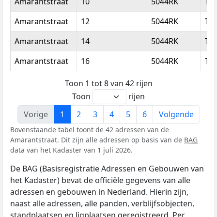
Amarantstraat
10
5044RK
Til
Amarantstraat
12
5044RK
Til
Amarantstraat
14
5044RK
Til
Amarantstraat
16
5044RK
Til
Toon 1 tot 8 van 42 rijen
Toon
rijen
Vorige
1
2
3
4
5
6
Volgende
Bovenstaande tabel toont de 42 adressen van de
Amarantstraat. Dit zijn alle adressen op basis van de
BAG
data van het Kadaster van 1 juli 2026.
De BAG (Basisregistratie Adressen en Gebouwen van
het Kadaster) bevat de officiële gegevens van alle
adressen en gebouwen in Nederland. Hierin zijn,
naast alle adressen, alle panden, verblijfsobjecten,
standplaatsen en ligplaatsen geregistreerd. Per