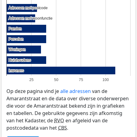
Adressen met postcode
Adressen met postcode
Adressen met woonfunctie
Adressen met woonfunctie
Panden
Panden
Percelen
Percelen
Woningen
Woningen
Huishoudens
Huishoudens
Inwoners
Inwoners
25
50
75
100
Op deze pagina vind je
alle adressen
van de
Amarantstraat en de data over diverse onderwerpen
die voor de Amarantstraat bekend zijn in grafieken
en tabellen. De gebruikte gegevens zijn afkomstig
van het Kadaster, de
RVO
en afgeleid van de
postcodedata van het
CBS
.