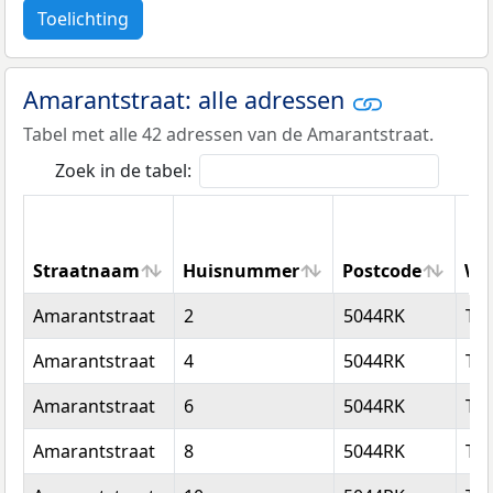
Toelichting
Amarantstraat: alle adressen
Tabel met alle 42 adressen van de Amarantstraat.
Zoek in de tabel:
Straatnaam
Huisnummer
Postcode
Wo
Straatnaam
Huisnummer
Postcode
Wo
Amarantstraat
2
5044RK
Til
Amarantstraat
4
5044RK
Til
Amarantstraat
6
5044RK
Til
Amarantstraat
8
5044RK
Til