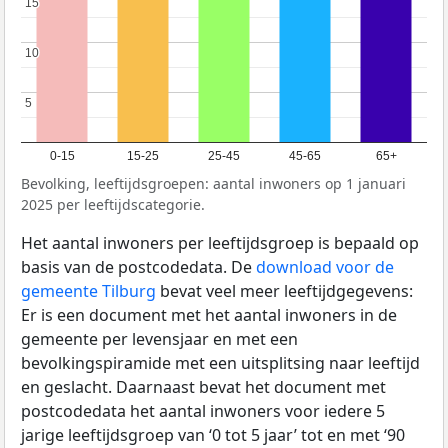
15
15
10
10
5
5
0-15
15-25
25-45
45-65
65+
Bevolking, leeftijdsgroepen: aantal inwoners op 1 januari
2025 per leeftijdscategorie.
Het aantal inwoners per leeftijdsgroep is bepaald op
basis van de postcodedata. De
download voor de
gemeente Tilburg
bevat veel meer leeftijdgegevens:
Er is een document met het aantal inwoners in de
gemeente per levensjaar en met een
bevolkingspiramide met een uitsplitsing naar leeftijd
en geslacht. Daarnaast bevat het document met
postcodedata het aantal inwoners voor iedere 5
jarige leeftijdsgroep van ‘0 tot 5 jaar’ tot en met ‘90