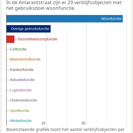
In de Amarantstraat zijn er 29 verblijfsobjecten met
het gebruiksdoel woonfunctie.
Woonfunctie
Overige gebruiksfunctie
Gezondheidszorgfunctie
Gezondheidszorgfunctie
Celfunctie
Celfunctie
Bijeenkomstfunctie
Bijeenkomstfunctie
Kantoorfunctie
Kantoorfunctie
Industriefunctie
Industriefunctie
Logiesfunctie
Logiesfunctie
Onderwijsfunctie
Onderwijsfunctie
Sportfunctie
Sportfunctie
Winkelfunctie
Winkelfunctie
10
10
20
20
Bovenstaande grafiek toont het aantal verblijfsobjecten per