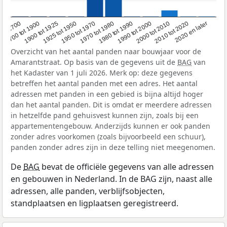
1950 tot 1970
1990 tot 2000
1900 tot 1925
2020 en later
1970 tot 1980
oor 1700
2000 tot 2010
1925 tot 1950
1980 tot 1990
1700 tot 1900
2010 tot 2020
Overzicht van het aantal panden naar bouwjaar voor de
Amarantstraat. Op basis van de gegevens uit de
BAG
van
het Kadaster van 1 juli 2026. Merk op: deze gegevens
betreffen het aantal panden met een adres. Het aantal
adressen met panden in een gebied is bijna altijd hoger
dan het aantal panden. Dit is omdat er meerdere adressen
in hetzelfde pand gehuisvest kunnen zijn, zoals bij een
appartementengebouw. Anderzijds kunnen er ook panden
zonder adres voorkomen (zoals bijvoorbeeld een schuur),
panden zonder adres zijn in deze telling niet meegenomen.
De
BAG
bevat de officiële gegevens van alle adressen
en gebouwen in Nederland. In de BAG zijn, naast alle
adressen, alle panden, verblijfsobjecten,
standplaatsen en ligplaatsen geregistreerd.