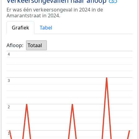
Verkeersongevallen naar afloop
Er was één verkeersongeval in 2024 in de
Amarantstraat in 2024.
Grafiek
Tabel
Afloop:
Totaal
4
4
3
3
2
2
1
1