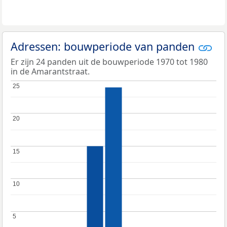
Adressen: bouwperiode van panden
Er zijn 24 panden uit de bouwperiode 1970 tot 1980
in de Amarantstraat.
25
25
20
20
15
15
10
10
5
5