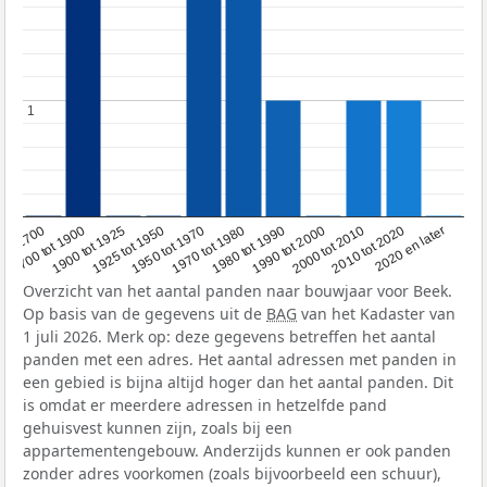
1
1
1950 tot 1970
1990 tot 2000
1900 tot 1925
2020 en later
1970 tot 1980
oor 1700
2000 tot 2010
1925 tot 1950
1980 tot 1990
1700 tot 1900
2010 tot 2020
Overzicht van het aantal panden naar bouwjaar voor Beek.
Op basis van de gegevens uit de
BAG
van het Kadaster van
1 juli 2026. Merk op: deze gegevens betreffen het aantal
panden met een adres. Het aantal adressen met panden in
een gebied is bijna altijd hoger dan het aantal panden. Dit
is omdat er meerdere adressen in hetzelfde pand
gehuisvest kunnen zijn, zoals bij een
appartementengebouw. Anderzijds kunnen er ook panden
zonder adres voorkomen (zoals bijvoorbeeld een schuur),