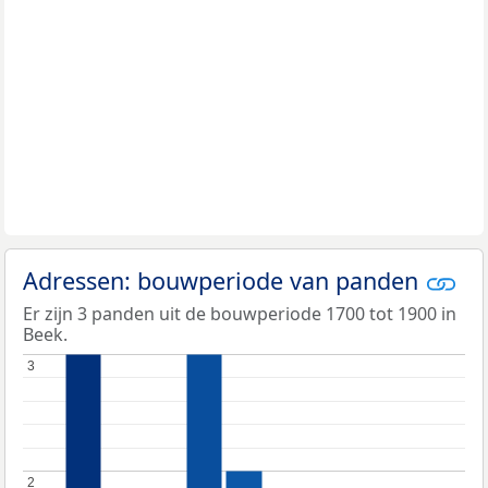
Adressen: bouwperiode van panden
Er zijn 3 panden uit de bouwperiode 1700 tot 1900 in
Beek.
3
3
2
2