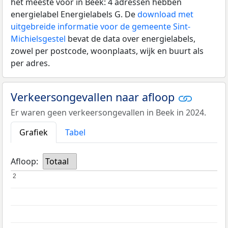
het meeste voor in Beek: 4 adressen hebben
energielabel Energielabels G. De
download met
uitgebreide informatie voor de gemeente Sint-
Michielsgestel
bevat de data over energielabels,
zowel per postcode, woonplaats, wijk en buurt als
per adres.
Verkeersongevallen naar afloop
Er waren geen verkeersongevallen in Beek in 2024.
Grafiek
Tabel
Afloop:
Totaal
2
2