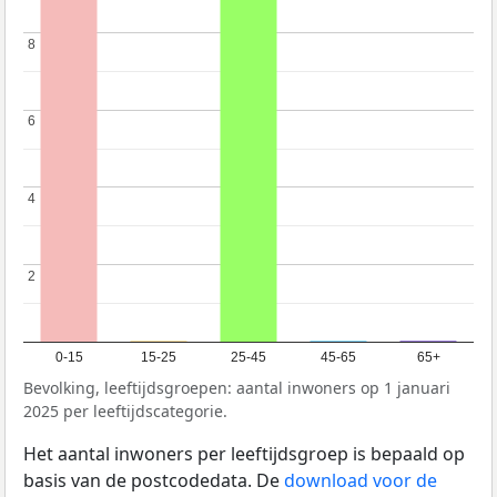
8
8
6
6
4
4
2
2
0-15
15-25
25-45
45-65
65+
Bevolking, leeftijdsgroepen: aantal inwoners op 1 januari
2025 per leeftijdscategorie.
Het aantal inwoners per leeftijdsgroep is bepaald op
basis van de postcodedata. De
download voor de