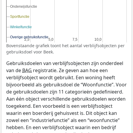
Onderwijsfunctie
Onderwijsfunctie
Sportfunctie
Sportfunctie
Winkelfunctie
Winkelfunctie
Overige gebruiksfunctie
Overige gebruiksfunctie
2,5
2,5
5,0
5,0
7,5
7,5
10,0
10,0
Bovenstaande grafiek toont het aantal verblijfsobjecten per
gebruiksdoel voor Beek.
Gebruiksdoelen van verblijfsobjecten zijn onderdeel
van de
BAG
registratie. Ze geven aan hoe een
verblijfsobject wordt gebruikt. Een woning heeft
bijvoorbeeld als gebruiksdoel de “Woonfunctie”. Voor
de gebruiksdoelen zijn 11 categorieën gedefinieerd.
Aan één object verschillende gebruiksdoelen worden
toegekend. Een voorbeeld is een verblijfsobject
waarin een boerderij gehuisvest is. Dit object kan
zowel een “industriefunctie” als een “woonfunctie”
hebben. En een verblijfsobject waarin een bedrijf