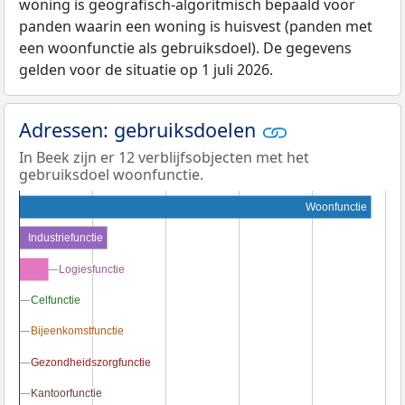
woning is geografisch-algoritmisch bepaald voor
panden waarin een woning is huisvest (panden met
een woonfunctie als gebruiksdoel). De gegevens
gelden voor de situatie op 1 juli 2026.
Adressen: gebruiksdoelen
In Beek zijn er 12 verblijfsobjecten met het
gebruiksdoel woonfunctie.
Woonfunctie
Industriefunctie
Logiesfunctie
Logiesfunctie
Celfunctie
Celfunctie
Bijeenkomstfunctie
Bijeenkomstfunctie
Gezondheidszorgfunctie
Gezondheidszorgfunctie
Kantoorfunctie
Kantoorfunctie