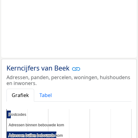
Kerncijfers van Beek
Adressen, panden, percelen, woningen, huishoudens
en inwoners.
Grafiek
Tabel
Postcodes
Postcodes
Adressen binnen bebouwde kom
Adressen binnen bebouwde kom
Adressen buiten bebouwde kom
Adressen buiten bebouwde kom