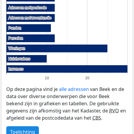
Adressen met postcode
Adressen met postcode
Adressen met woonfunctie
Adressen met woonfunctie
Panden
Panden
Percelen
Percelen
Woningen
Woningen
Huishoudens
Huishoudens
Inwoners
Inwoners
10
20
Op deze pagina vind je
alle adressen
van Beek en de
data over diverse onderwerpen die voor Beek
bekend zijn in grafieken en tabellen. De gebruikte
gegevens zijn afkomstig van het Kadaster, de
RVO
en
afgeleid van de postcodedata van het
CBS
.
Toelichting