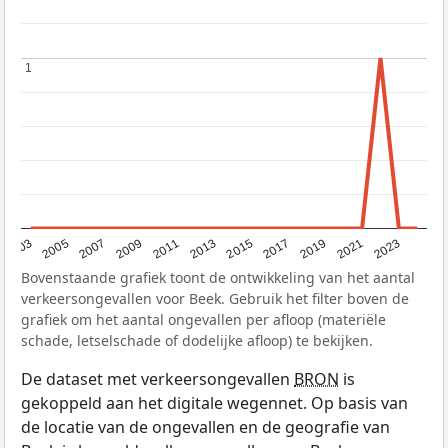
1
1
2017
2023
2007
2013
2019
2003
2009
2015
2021
2005
2011
Bovenstaande grafiek toont de ontwikkeling van het aantal
verkeersongevallen voor Beek. Gebruik het filter boven de
grafiek om het aantal ongevallen per afloop (materiële
schade, letselschade of dodelijke afloop) te bekijken.
De dataset met verkeersongevallen
BRON
is
gekoppeld aan het digitale wegennet. Op basis van
de locatie van de ongevallen en de geografie van