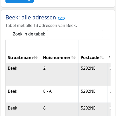
Beek: alle adressen
Tabel met alle 13 adressen van Beek.
Zoek in de tabel:
Straatnaam
Huisnummer
Postcode
Wo
Straatnaam
Huisnummer
Postcode
Wo
Beek
2
5292NE
Ge
Beek
8 - A
5292NE
Ge
Beek
8
5292NE
Ge