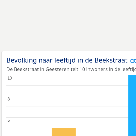
Bevolking naar leeftijd in de Beekstraat
De Beekstraat in Geesteren telt 10 inwoners in de leefti
10
10
8
8
6
6