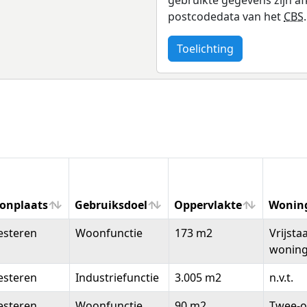
postcodedata van het
CBS
.
Toelichting
onplaats
Gebruiksdoel
Oppervlakte
Wonin
onplaats
Gebruiksdoel
Oppervlakte
Wonin
esteren
Woonfunctie
173 m2
Vrijsta
wonin
esteren
Industriefunctie
3.005 m2
n.v.t.
esteren
Woonfunctie
90 m2
Twee-o