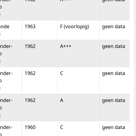
p
g
ande
1963
F (voorlopig)
geen data
g
nder-
1962
A+++
geen data
p
g
nder-
1962
C
geen data
p
g
nder-
1962
A
geen data
p
g
nder-
1960
C
geen data
p