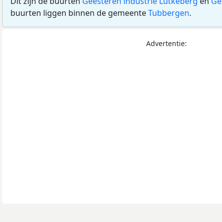
Dit zijn de buurten
Geesteren industrie Lutkeberg
en
Ge
buurten liggen binnen de gemeente
Tubbergen
.
Advertentie: