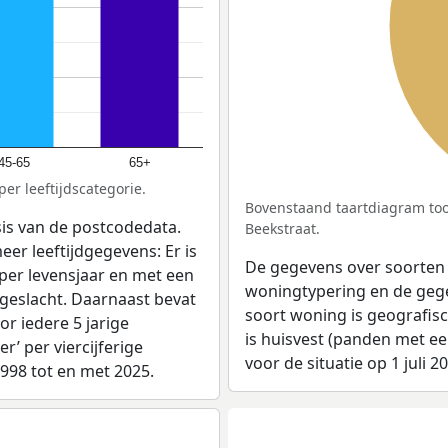
45-65
65+
er leeftijdscategorie.
Bovenstaand taartdiagram too
sis van de postcodedata.
Beekstraat.
eer leeftijdgegevens: Er is
De gegevens over soorten
per levensjaar en met een
woningtypering en de gegev
 geslacht. Daarnaast bevat
soort woning is geografis
r iedere 5 jarige
is huisvest (panden met e
er’ per viercijferige
voor de situatie op 1 juli 2
1998 tot en met 2025.