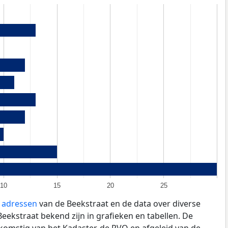
10
15
20
25
e adressen
van de Beekstraat en de data over diverse
ekstraat bekend zijn in grafieken en tabellen. De
fkomstig van het Kadaster, de
RVO
en afgeleid van de