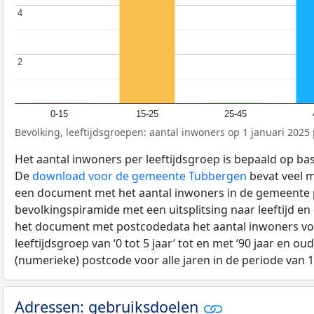
4
4
2
2
0-15
15-25
25-45
Bevolking, leeftijdsgroepen: aantal inwoners op 1 januari 2025 p
Het aantal inwoners per leeftijdsgroep is bepaald op ba
De
download voor de gemeente Tubbergen
bevat veel m
een document met het aantal inwoners in de gemeente 
bevolkingspiramide met een uitsplitsing naar leeftijd en
het document met postcodedata het aantal inwoners voo
leeftijdsgroep van ‘0 tot 5 jaar’ tot en met ‘90 jaar en oud
(numerieke) postcode voor alle jaren in de periode van 
Adressen: gebruiksdoelen