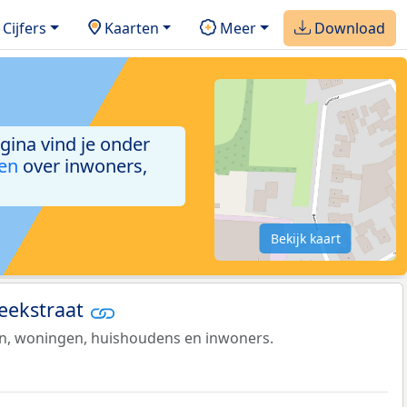
Cijfers
Kaarten
Meer
Download
agina vind je onder
ken
over inwoners,
Bekijk kaart
Beekstraat
en, woningen, huishoudens en inwoners.