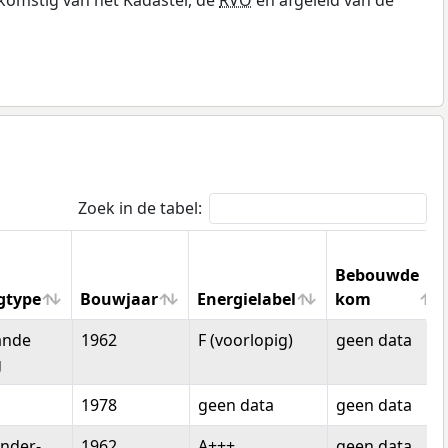
Zoek in de tabel:
Bebouwde
gtype
Bouwjaar
Energielabel
kom
gtype
Bouwjaar
Energielabel
Bebouwde
ande
1962
F (voorlopig)
geen data
kom
g
1978
geen data
geen data
nder-
1962
A+++
geen data