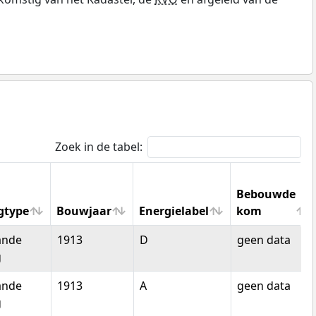
Zoek in de tabel:
Bebouwde
gtype
Bouwjaar
Energielabel
kom
gtype
Bouwjaar
Energielabel
Bebouwde
ande
1913
D
geen data
kom
g
ande
1913
A
geen data
g