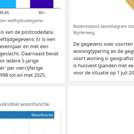
45-65
65+
er leeftijdscategorie.
Bovenstaand taartdiagram too
sis van de postcodedata.
Bijsterweg.
eftijdgegevens: Er is een
De gegevens over soorten
levensjaar en met een
woningtypering en de gegev
 geslacht. Daarnaast bevat
soort woning is geografis
r iedere 5 jarige
is huisvest (panden met e
er’ per viercijferige
voor de situatie op 1 juli 2
1998 tot en met 2025.
bruiksdoel woonfunctie.
Woonfunctie