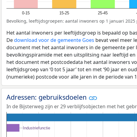
0-15
15-25
25-45
Bevolking, leeftijdsgroepen: aantal inwoners op 1 januari 2025 p
Het aantal inwoners per leeftijdsgroep is bepaald op ba
De
download voor de gemeente Goes
bevat veel meer le
document met het aantal inwoners in de gemeente per 
bevolkingspiramide met een uitsplitsing naar leeftijd en
het document met postcodedata het aantal inwoners voo
leeftijdsgroep van ‘0 tot 5 jaar’ tot en met ‘90 jaar en oud
(numerieke) postcode voor alle jaren in de periode van 
Adressen: gebruiksdoelen
In de Bijsterweg zijn er 29 verblijfsobjecten met het ge
Industriefunctie
Industriefunctie