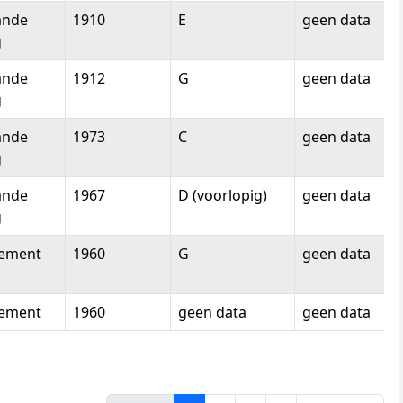
ande
1910
E
geen data
g
ande
1912
G
geen data
g
ande
1973
C
geen data
g
ande
1967
D (voorlopig)
geen data
g
tement
1960
G
geen data
tement
1960
geen data
geen data