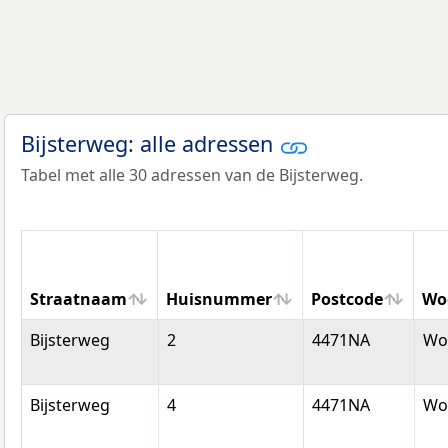
Bijsterweg: alle adressen
Tabel met alle 30 adressen van de Bijsterweg.
Straatnaam
Huisnummer
Postcode
Wo
Straatnaam
Huisnummer
Postcode
Wo
Bijsterweg
2
4471NA
Wol
Bijsterweg
4
4471NA
Wol