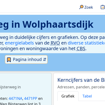
Zoek
eg in Wolphaartsdijk
weg in duidelijke cijfers en grafieken. Op deze p
er,
energielabels
van de
RVO
en
diverse statistie
woningen en woningwaarde van het
CBS
.
Pagina inhoud ⇵
Kerncijfers van de 
ijsterweg in
Adressen, panden, percel
Grafiek
Tabel
eten:
4471NA
,
4471PP
en
eg Bijsterweg ligt in 3