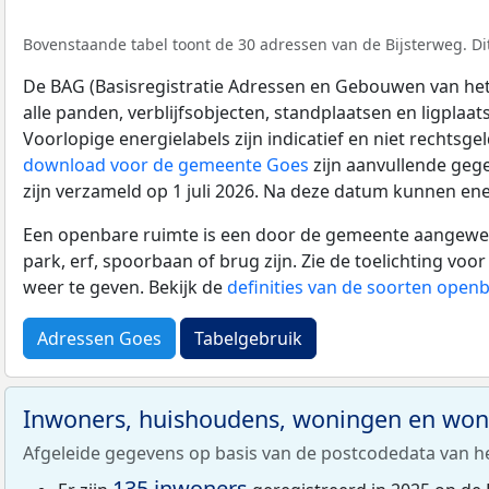
Bovenstaande tabel toont de 30 adressen van de Bijsterweg. Dit
De BAG (Basisregistratie Adressen en Gebouwen van het K
alle panden, verblijfsobjecten, standplaatsen en ligplaa
Voorlopige energielabels zijn indicatief en niet rechtsge
download voor de gemeente Goes
zijn aanvullende geg
zijn verzameld op 1 juli 2026. Na deze datum kunnen ene
Een openbare ruimte is een door de gemeente aangewezen
park, erf, spoorbaan of brug zijn. Zie de toelichting vo
weer te geven. Bekijk de
definities van de soorten open
Adressen Goes
Tabelgebruik
Inwoners, huishoudens, woningen en wo
Afgeleide gegevens op basis van de postcodedata van h
135 inwoners