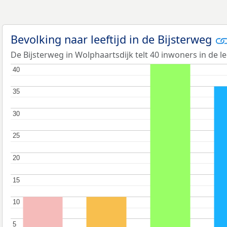
Bevolking naar leeftijd in de Bijsterweg
De Bijsterweg in Wolphaartsdijk telt 40 inwoners in de le
40
40
35
35
30
30
25
25
20
20
15
15
10
10
5
5