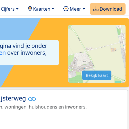
Cijfers
Kaarten
Meer
Download
agina vind je onder
ken
over inwoners,
Bekijk kaart
Bijsterweg
en, woningen, huishoudens en inwoners.