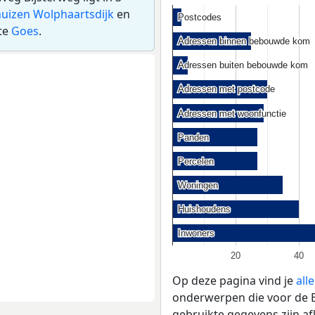
huizen Wolphaartsdijk
en
Postcodes
Postcodes
te
Goes
.
Adressen binnen bebouwde kom
Adressen binnen bebouwde kom
Adressen buiten bebouwde kom
Adressen buiten bebouwde kom
Adressen met postcode
Adressen met postcode
Adressen met woonfunctie
Adressen met woonfunctie
Panden
Panden
Percelen
Percelen
Woningen
Woningen
Huishoudens
Huishoudens
Inwoners
Inwoners
20
40
Op deze pagina vind je
all
onderwerpen die voor de Bi
gebruikte gegevens zijn a