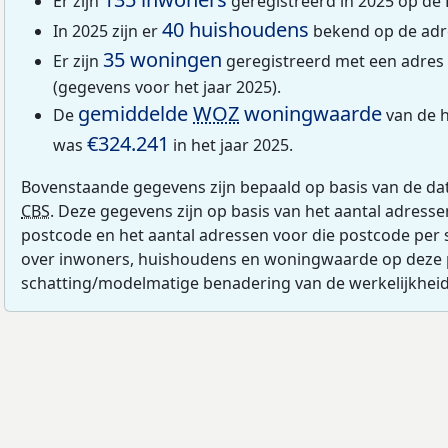
Er zijn
geregistreerd in 2025 op de 
40 huishoudens
In 2025 zijn er
bekend op de adre
35 woningen
Er zijn
geregistreerd met een adres 
(gegevens voor het jaar 2025).
gemiddelde
WOZ
woningwaarde
De
van de h
€324.241
was
in het jaar 2025.
Bovenstaande gegevens zijn bepaald op basis van de da
CBS
. Deze gegevens zijn op basis van het aantal adress
postcode en het aantal adressen voor die postcode per 
over inwoners, huishoudens en woningwaarde op deze 
schatting/modelmatige benadering van de werkelijkheid