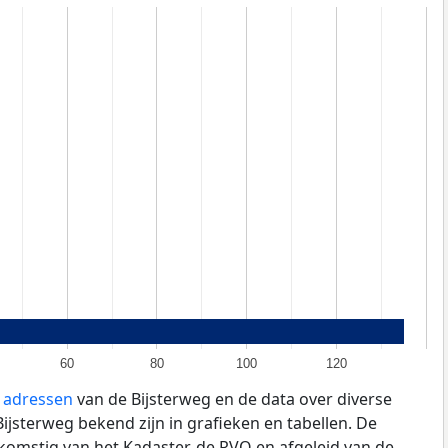
60
80
100
120
e adressen
van de Bijsterweg en de data over diverse
jsterweg bekend zijn in grafieken en tabellen. De
fkomstig van het Kadaster, de
RVO
en afgeleid van de