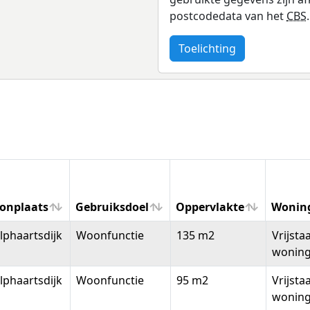
postcodedata van het
CBS
.
Toelichting
onplaats
Gebruiksdoel
Oppervlakte
Wonin
onplaats
Gebruiksdoel
Oppervlakte
Wonin
phaartsdijk
Woonfunctie
135 m2
Vrijsta
wonin
phaartsdijk
Woonfunctie
95 m2
Vrijsta
wonin