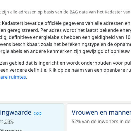
 zijn alle adressen op basis van de
BAG
data van het Kadaster van 
adaster) bevat de officiële gegevens van alle adressen en 
tsen geregistreerd. Per adres wordt het laatst bekende ener
ldig; definitieve energielabels hebben een geldigheid van 1
evens beschikbaar, zoals het berekeningstype en de opname
rgielabels en andere kenmerken zijn gewijzigd of opnieuw z
 gebied dat is ingericht en wordt onderhouden voor publie
or een verdere definitie. Klik op de naam van een openbare 
bare ruimtes
.
ningwaarde
Vrouwen en mannen
et
CBS
.
52% van de inwoners in de 