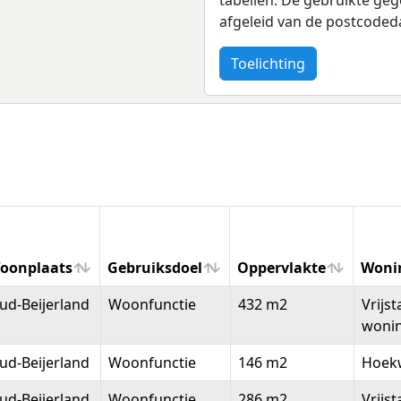
afgeleid van de postcoded
Toelichting
oonplaats
Gebruiksdoel
Oppervlakte
Woni
oonplaats
Gebruiksdoel
Oppervlakte
Woni
ud-Beijerland
Woonfunctie
432 m2
Vrijs
woni
ud-Beijerland
Woonfunctie
146 m2
Hoek
ud-Beijerland
Woonfunctie
286 m2
Vrijs