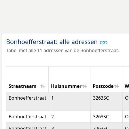
Bonhoefferstraat: alle adressen
Tabel met alle 11 adressen van de Bonhoefferstraat.
Straatnaam
Huisnummer
Postcode
W
Straatnaam
Huisnummer
Postcode
W
Bonhoefferstraat
1
3263SC
O
Bonhoefferstraat
2
3263SC
O
Bonhoefferstraat
3
3263SC
O