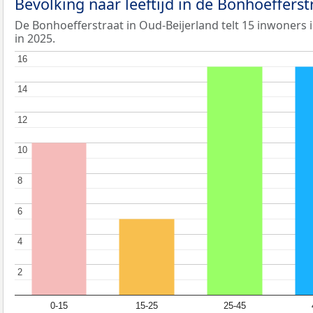
Bevolking naar leeftijd in de Bonhoeffers
De Bonhoefferstraat in Oud-Beijerland telt 15 inwoners i
in 2025.
16
16
14
14
12
12
10
10
8
8
6
6
4
4
2
2
0-15
15-25
25-45