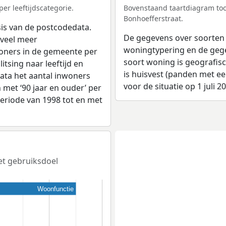
er leeftijdscategorie.
Bovenstaand taartdiagram too
Bonhoefferstraat.
sis van de postcodedata.
De gegevens over soorten
veel meer
woningtypering en de gegev
woners in de gemeente per
soort woning is geografis
tsing naar leeftijd en
is huisvest (panden met e
ata het aantal inwoners
voor de situatie op 1 juli 2
en met ‘90 jaar en ouder’ per
 periode van 1998 tot en met
het gebruiksdoel
Woonfunctie