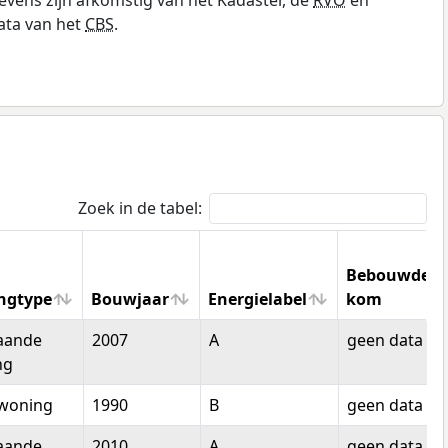
ata van het
CBS
.
Zoek in de tabel:
Bebouwde
ngtype
Bouwjaar
Energielabel
kom
ngtype
Bouwjaar
Energielabel
Bebouwde
taande
2007
A
geen data
kom
ng
woning
1990
B
geen data
taande
2010
A
geen data