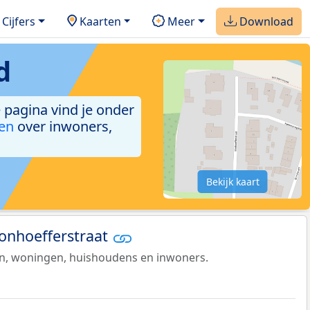
Cijfers
Kaarten
Meer
Download
d
e pagina vind je onder
ken
over inwoners,
Bekijk kaart
Bonhoefferstraat
en, woningen, huishoudens en inwoners.