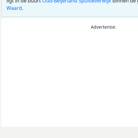
ligt in de buurt
Oud-Beijerland Spuioeverwijk
binnen de
Waard
.
Advertentie: