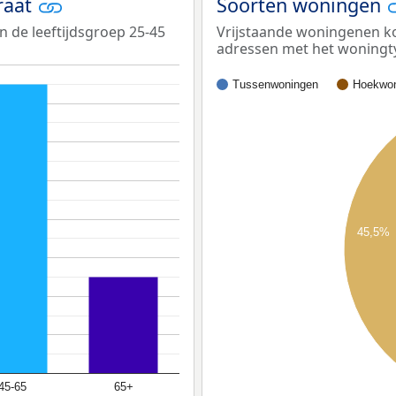
traat
Soorten woningen
n de leeftijdsgroep 25-45
Vrijstaande woningenen ko
adressen met het woningt
Tussenwoningen
Hoekwon
45,5%
45-65
65+