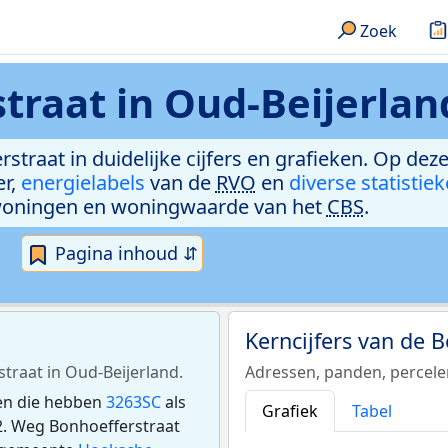
Zoek
traat in Oud-Beijerlan
straat in duidelijke cijfers en grafieken. Op dez
er,
energielabels
van de
RVO
en
diverse statistie
woningen en woningwaarde van het
CBS
.
Pagina inhoud ⇵
Kerncijfers van de 
straat in Oud-Beijerland.
Adressen, panden, percel
 en die hebben
3263SC
als
Grafiek
Tabel
. Weg Bonhoefferstraat