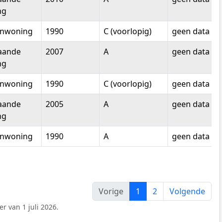
ng
enwoning
1990
C (voorlopig)
geen data
taande
2007
A
geen data
ng
enwoning
1990
C (voorlopig)
geen data
taande
2005
A
geen data
ng
enwoning
1990
A
geen data
Vorige
1
2
Volgende
r van 1 juli 2026.