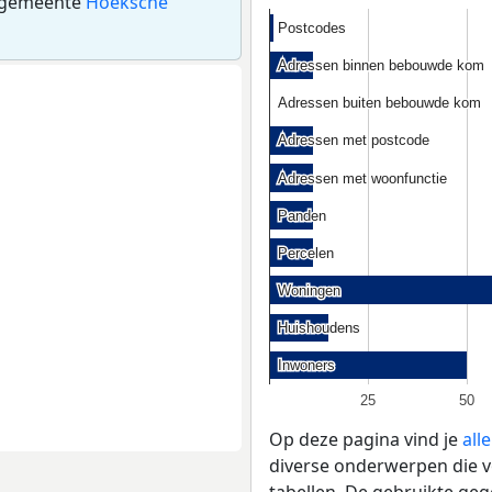
 gemeente
Hoeksche
Postcodes
Postcodes
Adressen binnen bebouwde kom
Adressen binnen bebouwde kom
Adressen buiten bebouwde kom
Adressen buiten bebouwde kom
Adressen met postcode
Adressen met postcode
Adressen met woonfunctie
Adressen met woonfunctie
Panden
Panden
Percelen
Percelen
Woningen
Woningen
Huishoudens
Huishoudens
Inwoners
Inwoners
25
50
Op deze pagina vind je
all
diverse onderwerpen die v
tabellen. De gebruikte geg