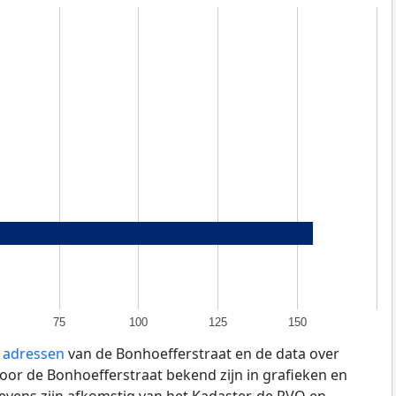
75
100
125
150
e adressen
van de Bonhoefferstraat en de data over
oor de Bonhoefferstraat bekend zijn in grafieken en
evens zijn afkomstig van het Kadaster, de
RVO
en