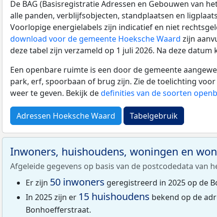
De BAG (Basisregistratie Adressen en Gebouwen van het K
alle panden, verblijfsobjecten, standplaatsen en ligplaa
Voorlopige energielabels zijn indicatief en niet rechtsge
download voor de gemeente Hoeksche Waard
zijn aanv
deze tabel zijn verzameld op 1 juli 2026. Na deze datum
Een openbare ruimte is een door de gemeente aangewezen
park, erf, spoorbaan of brug zijn. Zie de toelichting vo
weer te geven. Bekijk de
definities van de soorten open
Adressen Hoeksche Waard
Tabelgebruik
Inwoners, huishoudens, woningen en wo
Afgeleide gegevens op basis van de postcodedata van h
50 inwoners
Er zijn
geregistreerd in 2025 op de B
15 huishoudens
In 2025 zijn er
bekend op de adr
Bonhoefferstraat.