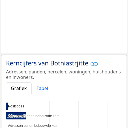
Kerncijfers van Botniastrjitte
Adressen, panden, percelen, woningen, huishoudens
en inwoners.
Grafiek
Tabel
Postcodes
Postcodes
Adressen binnen bebouwde kom
Adressen binnen bebouwde kom
Adressen buiten bebouwde kom
Adressen buiten bebouwde kom