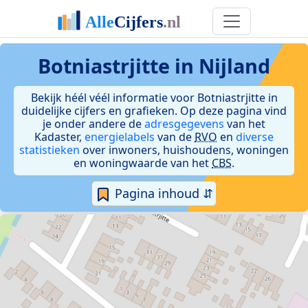
Botniastrjitte in Nijland
Bekijk héél véél informatie voor Botniastrjitte in
duidelijke cijfers en grafieken. Op deze pagina vind
je onder andere de
adresgegevens
van het
Kadaster,
energielabels
van de
RVO
en
diverse
statistieken
over inwoners, huishoudens, woningen
en woningwaarde van het
CBS
.
Pagina inhoud ⇵