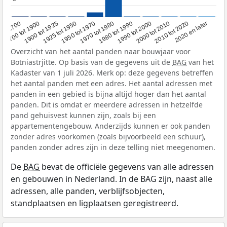
1950 tot 1970
1990 tot 2000
1900 tot 1925
2020 en later
1970 tot 1980
oor 1700
2000 tot 2010
1925 tot 1950
1980 tot 1990
1700 tot 1900
2010 tot 2020
Overzicht van het aantal panden naar bouwjaar voor
Botniastrjitte. Op basis van de gegevens uit de
BAG
van het
Kadaster van 1 juli 2026. Merk op: deze gegevens betreffen
het aantal panden met een adres. Het aantal adressen met
panden in een gebied is bijna altijd hoger dan het aantal
panden. Dit is omdat er meerdere adressen in hetzelfde
pand gehuisvest kunnen zijn, zoals bij een
appartementengebouw. Anderzijds kunnen er ook panden
zonder adres voorkomen (zoals bijvoorbeeld een schuur),
panden zonder adres zijn in deze telling niet meegenomen.
De
BAG
bevat de officiële gegevens van alle adressen
en gebouwen in Nederland. In de BAG zijn, naast alle
adressen, alle panden, verblijfsobjecten,
standplaatsen en ligplaatsen geregistreerd.