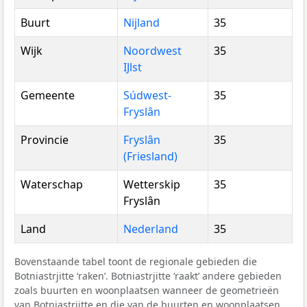
Buurt
Nijland
35
Wijk
Noordwest
35
IJlst
Gemeente
Súdwest-
35
Fryslân
Provincie
Fryslân
35
(Friesland)
Waterschap
Wetterskip
35
Fryslân
Land
Nederland
35
Bovenstaande tabel toont de regionale gebieden die
Botniastrjitte ‘raken’. Botniastrjitte ‘raakt’ andere gebieden
zoals buurten en woonplaatsen wanneer de geometrieën
van Botniastrjitte en die van de buurten en woonplaatsen