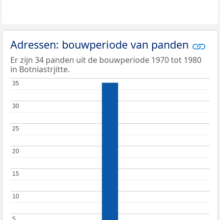
Adressen: bouwperiode van panden
Er zijn 34 panden uit de bouwperiode 1970 tot 1980
in Botniastrjitte.
35
35
30
30
25
25
20
20
15
15
10
10
5
5