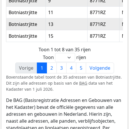
Botniastrjitte
9
8771RZ
Nij
Botniastrjitte
11
8771RZ
Nij
Botniastrjitte
13
8771RZ
Nij
Botniastrjitte
15
8771RZ
Nij
Toon 1 tot 8 van 35 rijen
Toon
rijen
Vorige
1
2
3
4
5
Volgende
Bovenstaande tabel toont de 35 adressen van Botniastrjitte.
Dit zijn alle adressen op basis van de
BAG
data van het
Kadaster van 1 juli 2026.
De BAG (Basisregistratie Adressen en Gebouwen van
het Kadaster) bevat de officiële gegevens van alle
adressen en gebouwen in Nederland. Hierin zijn,
naast alle adressen, alle panden, verblijfsobjecten,
standplaatsen en ligplaatsen geregistreerd. Per