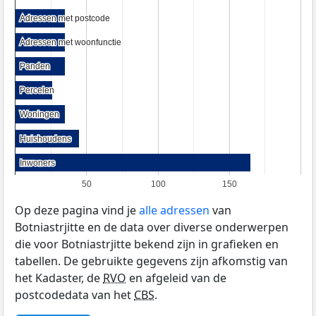
Adressen met postcode
Adressen met postcode
Adressen met woonfunctie
Adressen met woonfunctie
Panden
Panden
Percelen
Percelen
Woningen
Woningen
Huishoudens
Huishoudens
Inwoners
Inwoners
50
100
150
Op deze pagina vind je
alle adressen
van
Botniastrjitte en de data over diverse onderwerpen
die voor Botniastrjitte bekend zijn in grafieken en
tabellen. De gebruikte gegevens zijn afkomstig van
het Kadaster, de
RVO
en afgeleid van de
postcodedata van het
CBS
.