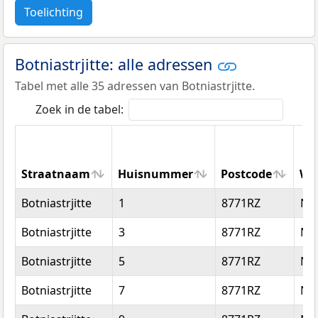
Toelichting
Botniastrjitte: alle adressen
Tabel met alle 35 adressen van Botniastrjitte.
Zoek in de tabel:
Straatnaam
Huisnummer
Postcode
Wo
Straatnaam
Huisnummer
Postcode
Wo
Botniastrjitte
1
8771RZ
Nij
Botniastrjitte
3
8771RZ
Nij
Botniastrjitte
5
8771RZ
Nij
Botniastrjitte
7
8771RZ
Nij