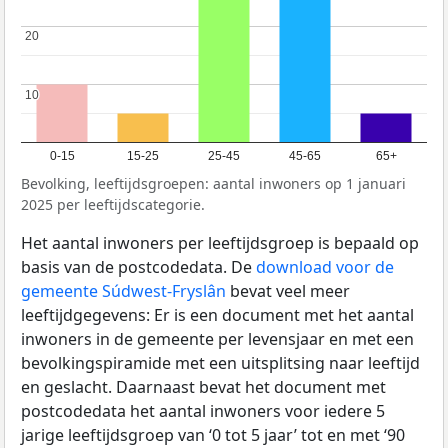
20
20
10
10
0-15
15-25
25-45
45-65
65+
Bevolking, leeftijdsgroepen: aantal inwoners op 1 januari
2025 per leeftijdscategorie.
Het aantal inwoners per leeftijdsgroep is bepaald op
basis van de postcodedata. De
download voor de
gemeente Súdwest-Fryslân
bevat veel meer
leeftijdgegevens: Er is een document met het aantal
inwoners in de gemeente per levensjaar en met een
bevolkingspiramide met een uitsplitsing naar leeftijd
en geslacht. Daarnaast bevat het document met
postcodedata het aantal inwoners voor iedere 5
jarige leeftijdsgroep van ‘0 tot 5 jaar’ tot en met ‘90