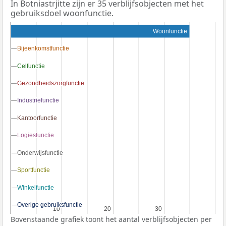
In Botniastrjitte zijn er 35 verblijfsobjecten met het
gebruiksdoel woonfunctie.
Woonfunctie
Bijeenkomstfunctie
Bijeenkomstfunctie
Celfunctie
Celfunctie
Gezondheidszorgfunctie
Gezondheidszorgfunctie
Industriefunctie
Industriefunctie
Kantoorfunctie
Kantoorfunctie
Logiesfunctie
Logiesfunctie
Onderwijsfunctie
Onderwijsfunctie
Sportfunctie
Sportfunctie
Winkelfunctie
Winkelfunctie
Overige gebruiksfunctie
Overige gebruiksfunctie
10
10
20
20
30
30
Bovenstaande grafiek toont het aantal verblijfsobjecten per