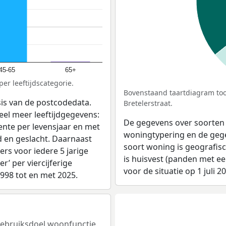
45-65
65+
er leeftijdscategorie.
Bovenstaand taartdiagram too
sis van de postcodedata.
Bretelerstraat.
eel meer leeftijdgegevens:
De gegevens over soorten
ente per levensjaar en met
woningtypering en de gegev
d en geslacht. Daarnaast
soort woning is geografis
rs voor iedere 5 jarige
is huisvest (panden met e
er’ per viercijferige
voor de situatie op 1 juli 2
1998 tot en met 2025.
 gebruiksdoel woonfunctie.