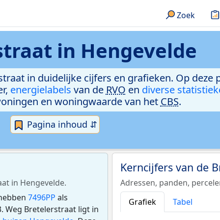
Zoek
straat in Hengevelde
straat in duidelijke cijfers en grafieken. Op deze 
er,
energielabels
van de
RVO
en
diverse statistie
woningen en woningwaarde van het
CBS
.
Pagina inhoud ⇵
Kerncijfers van de B
aat in Hengevelde.
Adressen, panden, percel
e hebben
7496PP
als
Grafiek
Tabel
Weg Bretelerstraat ligt in