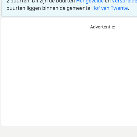
2 buurten. Dit zijn de buurten
Hengevelde
en
Verspreid
buurten liggen binnen de gemeente
Hof van Twente
.
Advertentie: