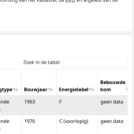
Zoek in de tabel:
Bebouwde
gtype
Bouwjaar
Energielabel
kom
gtype
Bouwjaar
Energielabel
Bebouwde
ande
1963
F
geen data
kom
g
ande
1976
C (voorlopig)
geen data
g