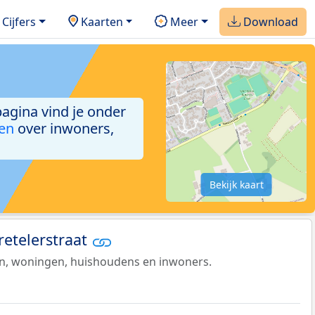
Cijfers
Kaarten
Meer
Download
pagina vind je onder
ken
over inwoners,
Bekijk kaart
retelerstraat
en, woningen, huishoudens en inwoners.