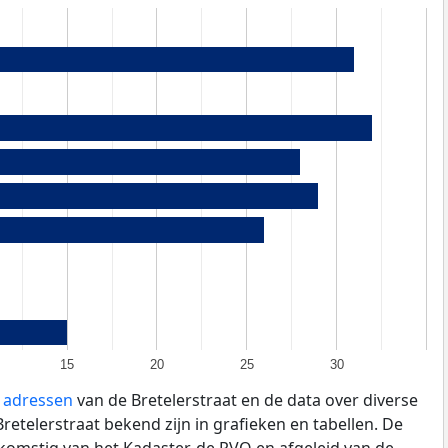
15
20
25
30
e adressen
van de Bretelerstraat en de data over diverse
etelerstraat bekend zijn in grafieken en tabellen. De
fkomstig van het Kadaster, de
RVO
en afgeleid van de