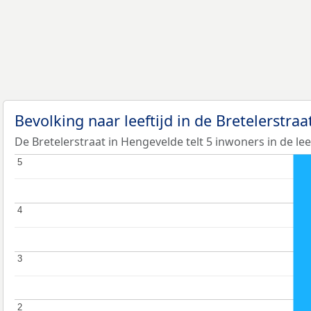
Bevolking naar leeftijd in de Bretelerstra
De Bretelerstraat in Hengevelde telt 5 inwoners in de lee
5
5
4
4
3
3
2
2