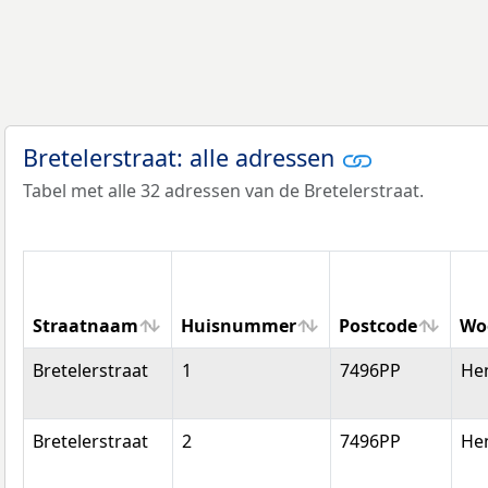
Bretelerstraat: alle adressen
Tabel met alle 32 adressen van de Bretelerstraat.
Straatnaam
Huisnummer
Postcode
Wo
Straatnaam
Huisnummer
Postcode
Wo
Bretelerstraat
1
7496PP
He
Bretelerstraat
2
7496PP
He