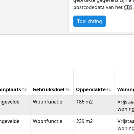
postcodedata van het
CBS
.
Toelichting
onplaats
Gebruiksdoel
Oppervlakte
Wonin
onplaats
Gebruiksdoel
Oppervlakte
Wonin
ngevelde
Woonfunctie
186 m2
Vrijsta
wonin
ngevelde
Woonfunctie
239 m2
Vrijsta
wonin