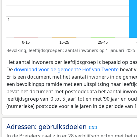
1
1
0-15
15-25
25-45
Bevolking, leeftijdsgroepen: aantal inwoners op 1 januari 2025 p
Het aantal inwoners per leeftijdsgroep is bepaald op ba
De
download voor de gemeente Hof van Twente
bevat v
Er is een document met het aantal inwoners in de geme
een bevolkingspiramide met een uitsplitsing naar leeftij
bevat het document met postcodedata het aantal inwone
leeftijdsgroep van ‘0 tot 5 jaar’ tot en met ‘90 jaar en oud
(numerieke) postcode voor alle jaren in de periode van 
Adressen: gebruiksdoelen
In de Bretelerstraat zijn er 28 verblijfsobjecten met het