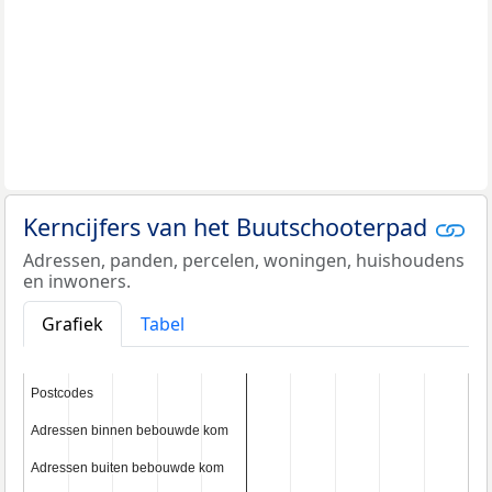
Kerncijfers van het Buutschooterpad
Adressen, panden, percelen, woningen, huishoudens
en inwoners.
Grafiek
Tabel
Postcodes
Postcodes
Adressen binnen bebouwde kom
Adressen binnen bebouwde kom
Adressen buiten bebouwde kom
Adressen buiten bebouwde kom