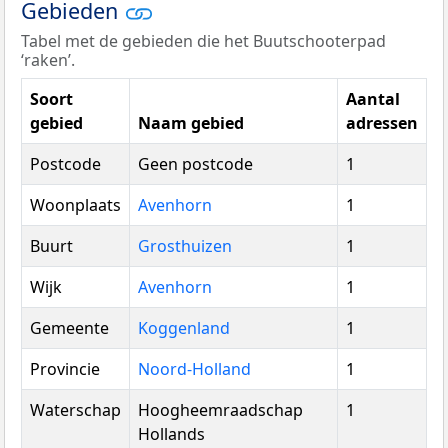
Gebieden
Tabel met de gebieden die het Buutschooterpad
‘raken’.
Soort
Aantal
gebied
Naam gebied
adressen
Postcode
Geen postcode
1
Woonplaats
Avenhorn
1
Buurt
Grosthuizen
1
Wijk
Avenhorn
1
Gemeente
Koggenland
1
Provincie
Noord-Holland
1
Waterschap
Hoogheemraadschap
1
Hollands