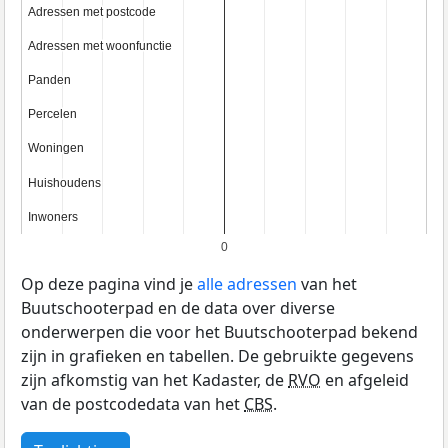
Adressen met postcode
Adressen met postcode
Adressen met woonfunctie
Adressen met woonfunctie
Panden
Panden
Percelen
Percelen
Woningen
Woningen
Huishoudens
Huishoudens
Inwoners
Inwoners
0
Op deze pagina vind je
alle adressen
van het
Buutschooterpad en de data over diverse
onderwerpen die voor het Buutschooterpad bekend
zijn in grafieken en tabellen. De gebruikte gegevens
zijn afkomstig van het Kadaster, de
RVO
en afgeleid
van de postcodedata van het
CBS
.