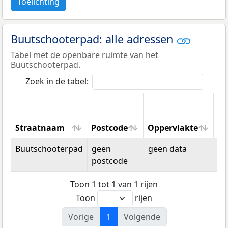
Toelichting
Buutschooterpad: alle adressen
Tabel met de openbare ruimte van het
Buutschooterpad.
Zoek in de tabel:
Straatnaam
Postcode
Oppervlakte
Wo
Straatnaam
Postcode
Oppervlakte
W
Buutschooterpad
geen
geen data
n.v
postcode
Toon 1 tot 1 van 1 rijen
Toon
rijen
Vorige
1
Volgende