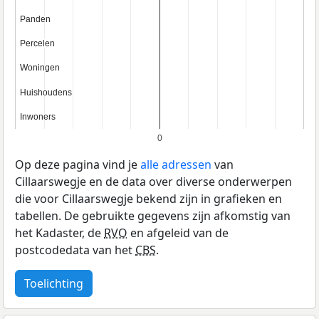
Panden
Panden
Percelen
Percelen
Woningen
Woningen
Huishoudens
Huishoudens
Inwoners
Inwoners
0
Op deze pagina vind je
alle adressen
van
Cillaarswegje en de data over diverse onderwerpen
die voor Cillaarswegje bekend zijn in grafieken en
tabellen. De gebruikte gegevens zijn afkomstig van
het Kadaster, de
RVO
en afgeleid van de
postcodedata van het
CBS
.
Toelichting