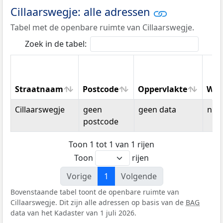
Cillaarswegje: alle adressen
Tabel met de openbare ruimte van Cillaarswegje.
Zoek in de tabel:
Straatnaam
Postcode
Oppervlakte
Won
Straatnaam
Postcode
Oppervlakte
Won
Cillaarswegje
geen
geen data
n.v.t
postcode
Toon 1 tot 1 van 1 rijen
Toon
rijen
Vorige
1
Volgende
Bovenstaande tabel toont de openbare ruimte van
Cillaarswegje. Dit zijn alle adressen op basis van de
BAG
data van het Kadaster van 1 juli 2026.