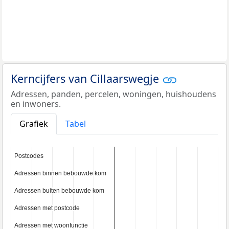
Kerncijfers van Cillaarswegje
Adressen, panden, percelen, woningen, huishoudens
en inwoners.
Grafiek
Tabel
Postcodes
Postcodes
Adressen binnen bebouwde kom
Adressen binnen bebouwde kom
Adressen buiten bebouwde kom
Adressen buiten bebouwde kom
Adressen met postcode
Adressen met postcode
Adressen met woonfunctie
Adressen met woonfunctie