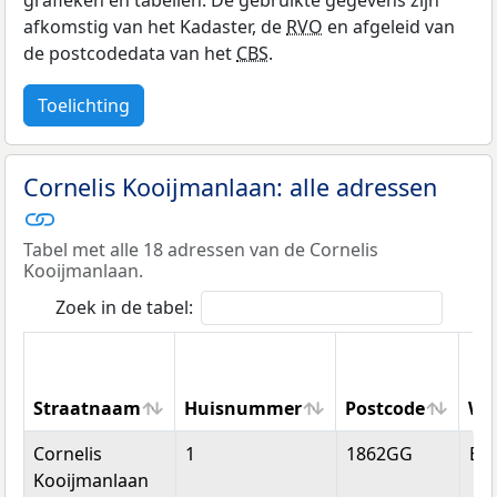
grafieken en tabellen. De gebruikte gegevens zijn
afkomstig van het Kadaster, de
RVO
en afgeleid van
de postcodedata van het
CBS
.
Toelichting
Cornelis Kooijmanlaan: alle adressen
Tabel met alle 18 adressen van de Cornelis
Kooijmanlaan.
Zoek in de tabel:
Straatnaam
Huisnummer
Postcode
Wo
Straatnaam
Huisnummer
Postcode
Wo
Cornelis
1
1862GG
Be
Kooijmanlaan