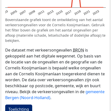
2017
2023
2007
2013
2019
2003
2009
2015
2021
2005
2011
Bovenstaande grafiek toont de ontwikkeling van het aantal
verkeersongevallen voor de Cornelis Kooijmanlaan. Gebruik
het filter boven de grafiek om het aantal ongevallen per
afloop (materiële schade, letselschade of dodelijke afloop) te
bekijken.
De dataset met verkeersongevallen
BRON
is
gekoppeld aan het digitale wegennet. Op basis van
de locatie van de ongevallen en de geografie van de
Cornelis Kooijmanlaan is bepaald welke ongevallen
aan de Cornelis Kooijmanlaan toegerekend dienen te
worden. De data over verkeersongevallen zijn ook
beschikbaar op postcode, gemeente, wijk en buurt
niveau. Bekijk de verkeersongevallen in de
gemeente
Bergen (Noord-Holland)
.
Toelichting