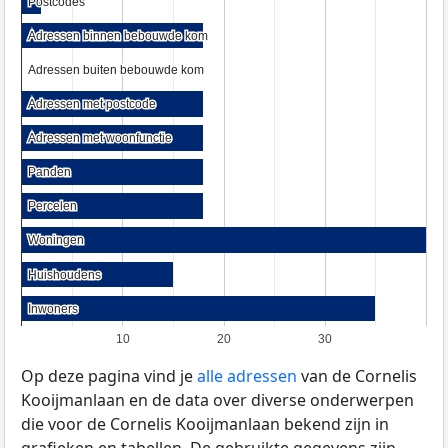
Postcodes
Postcodes
Adressen binnen bebouwde kom
Adressen binnen bebouwde kom
Adressen buiten bebouwde kom
Adressen buiten bebouwde kom
Adressen met postcode
Adressen met postcode
Adressen met woonfunctie
Adressen met woonfunctie
Panden
Panden
Percelen
Percelen
Woningen
Woningen
Huishoudens
Huishoudens
Inwoners
Inwoners
10
20
30
Op deze pagina vind je
alle adressen
van de Cornelis
Kooijmanlaan en de data over diverse onderwerpen
die voor de Cornelis Kooijmanlaan bekend zijn in