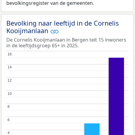
bevolkingsregister van de gemeenten.
Bevolking naar leeftijd in de Cornelis
Kooijmanlaan
De Cornelis Kooijmanlaan in Bergen telt 15 inwoners
in de leeftijdsgroep 65+ in 2025.
16
16
14
14
12
12
10
10
8
8
6
6
4
4