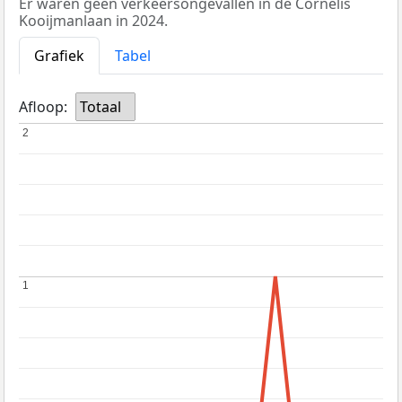
Er waren geen verkeersongevallen in de Cornelis
Kooijmanlaan in 2024.
Grafiek
Tabel
Afloop:
Totaal
2
2
1
1