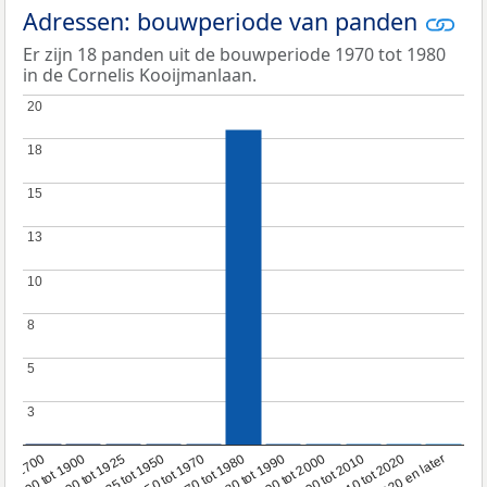
Adressen: bouwperiode van panden
Er zijn 18 panden uit de bouwperiode 1970 tot 1980
in de Cornelis Kooijmanlaan.
20
20
18
18
15
15
13
13
10
10
8
8
5
5
3
3
1950 tot 1970
1990 tot 2000
1900 tot 1925
2020 en later
1970 tot 1980
oor 1700
2000 tot 2010
1925 tot 1950
1980 tot 1990
1700 tot 1900
2010 tot 2020