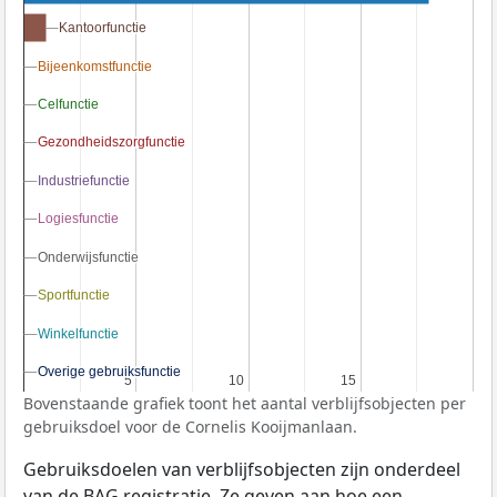
Kantoorfunctie
Kantoorfunctie
Bijeenkomstfunctie
Bijeenkomstfunctie
Celfunctie
Celfunctie
Gezondheidszorgfunctie
Gezondheidszorgfunctie
Industriefunctie
Industriefunctie
Logiesfunctie
Logiesfunctie
Onderwijsfunctie
Onderwijsfunctie
Sportfunctie
Sportfunctie
Winkelfunctie
Winkelfunctie
Overige gebruiksfunctie
Overige gebruiksfunctie
5
5
10
10
15
15
Bovenstaande grafiek toont het aantal verblijfsobjecten per
gebruiksdoel voor de Cornelis Kooijmanlaan.
Gebruiksdoelen van verblijfsobjecten zijn onderdeel
van de
BAG
registratie. Ze geven aan hoe een