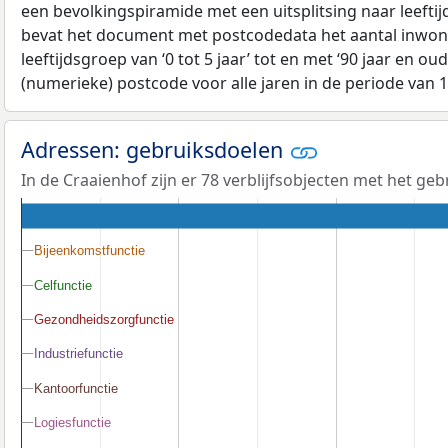
een bevolkingspiramide met een uitsplitsing naar leeftij
bevat het document met postcodedata het aantal inwone
leeftijdsgroep van ‘0 tot 5 jaar’ tot en met ‘90 jaar en oud
(numerieke) postcode voor alle jaren in de periode van 
Adressen: gebruiksdoelen
In de Craaienhof zijn er 78 verblijfsobjecten met het ge
Bijeenkomstfunctie
Bijeenkomstfunctie
Celfunctie
Celfunctie
Gezondheidszorgfunctie
Gezondheidszorgfunctie
Industriefunctie
Industriefunctie
Kantoorfunctie
Kantoorfunctie
Logiesfunctie
Logiesfunctie