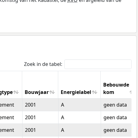
Zoek in de tabel:
Bebouwde
gtype
Bouwjaar
Energielabel
kom
gtype
Bouwjaar
Energielabel
Bebouwde
tement
2001
A
geen data
kom
tement
2001
A
geen data
tement
2001
A
geen data