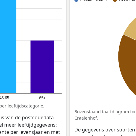
45-65
65+
er leeftijdscategorie.
Bovenstaand taartdiagram too
sis van de postcodedata.
Craaienhof.
el meer leeftijdgegevens:
De gegevens over soorten
ente per levensjaar en met