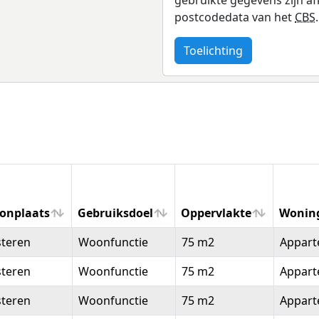
postcodedata van het
CBS
.
Toelichting
onplaats
Gebruiksdoel
Oppervlakte
Wonin
onplaats
Gebruiksdoel
Oppervlakte
Wonin
steren
Woonfunctie
75 m2
Appar
steren
Woonfunctie
75 m2
Appar
steren
Woonfunctie
75 m2
Appar