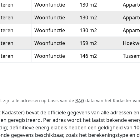
steren
Woonfunctie
130 m2
Appar
steren
Woonfunctie
130 m2
Appar
steren
Woonfunctie
130 m2
Appar
steren
Woonfunctie
159 m2
Hoekw
steren
Woonfunctie
146 m2
Tussen
 zijn alle adressen op basis van de
BAG
data van het Kadaster van 
adaster) bevat de officiële gegevens van alle adressen en 
tsen geregistreerd. Per adres wordt het laatst bekende ener
ldig; definitieve energielabels hebben een geldigheid van 1
lende gegevens beschikbaar, zoals het berekeningstype en 