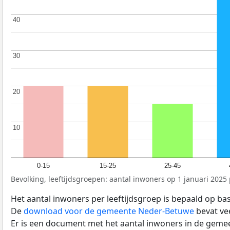
40
40
30
30
20
20
10
10
0-15
15-25
25-45
Bevolking, leeftijdsgroepen: aantal inwoners op 1 januari 2025 p
Het aantal inwoners per leeftijdsgroep is bepaald op ba
De
download voor de gemeente Neder-Betuwe
bevat ve
Er is een document met het aantal inwoners in de geme