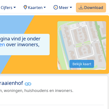
Cijfers
Kaarten
Meer
Download
agina vind je onder
ken
over inwoners,
Bekijk kaart
Craaienhof
en, woningen, huishoudens en inwoners.