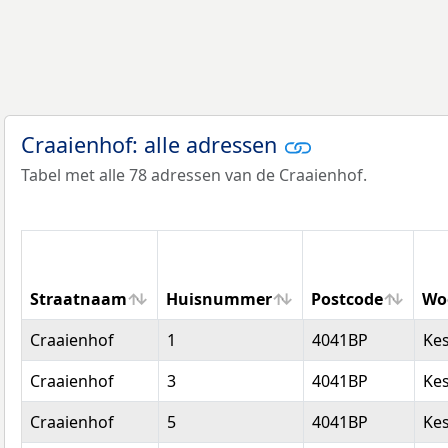
Craaienhof: alle adressen
Tabel met alle 78 adressen van de Craaienhof.
Straatnaam
Huisnummer
Postcode
Wo
Straatnaam
Huisnummer
Postcode
Wo
Craaienhof
1
4041BP
Ke
Craaienhof
3
4041BP
Ke
Craaienhof
5
4041BP
Ke