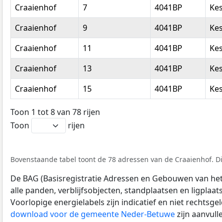
Craaienhof
7
4041BP
Ke
Craaienhof
9
4041BP
Ke
Craaienhof
11
4041BP
Ke
Craaienhof
13
4041BP
Ke
Craaienhof
15
4041BP
Ke
Toon 1 tot 8 van 78 rijen
Toon
rijen
Bovenstaande tabel toont de 78 adressen van de Craaienhof. Dit
De BAG (Basisregistratie Adressen en Gebouwen van het K
alle panden, verblijfsobjecten, standplaatsen en ligplaa
Voorlopige energielabels zijn indicatief en niet rechtsge
download voor de gemeente Neder-Betuwe
zijn aanvul