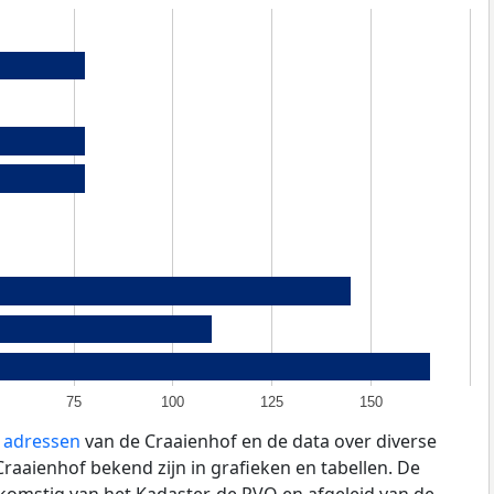
75
100
125
150
e adressen
van de Craaienhof en de data over diverse
aaienhof bekend zijn in grafieken en tabellen. De
fkomstig van het Kadaster, de
RVO
en afgeleid van de