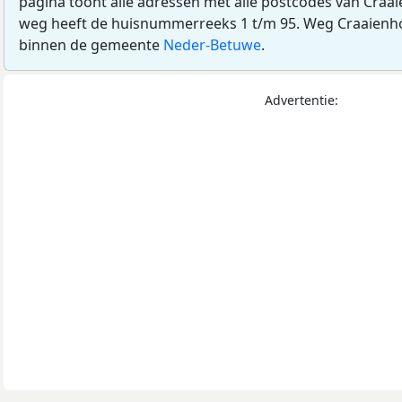
pagina toont alle adressen met alle postcodes van Craai
weg heeft de huisnummerreeks 1 t/m 95. Weg Craaienhof
binnen de gemeente
Neder-Betuwe
.
Advertentie: