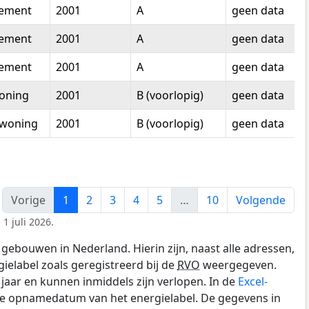
tement
2001
A
geen data
tement
2001
A
geen data
tement
2001
A
geen data
oning
2001
B (voorlopig)
geen data
woning
2001
B (voorlopig)
geen data
Vorige
1
2
3
4
5
…
10
Volgende
1 juli 2026.
gebouwen in Nederland. Hierin zijn, naast alle adressen,
gielabel zoals geregistreerd bij de
RVO
weergegeven.
0 jaar en kunnen inmiddels zijn verlopen. In de
Excel-
de opnamedatum van het energielabel. De gegevens in