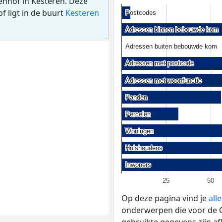
enhof in Kesteren. Deze
 ligt in de buurt
Kesteren
Postcodes
Postcodes
Adressen binnen bebouwde kom
Adressen binnen bebouwde kom
Adressen buiten bebouwde kom
Adressen buiten bebouwde kom
Adressen met postcode
Adressen met postcode
Adressen met woonfunctie
Adressen met woonfunctie
Panden
Panden
Percelen
Percelen
Woningen
Woningen
Huishoudens
Huishoudens
Inwoners
Inwoners
25
50
Op deze pagina vind je
all
onderwerpen die voor de Cr
gebruikte gegevens zijn a