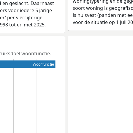
woningtypering en de gegev
d en geslacht. Daarnaast
soort woning is geografis
rs voor iedere 5 jarige
is huisvest (panden met e
er’ per viercijferige
voor de situatie op 1 juli 2
1998 tot en met 2025.
bruiksdoel woonfunctie.
Woonfunctie