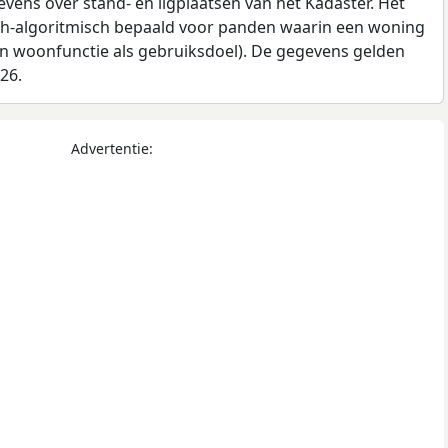
ens over stand- en ligplaatsen van het Kadaster. Het
ch-algoritmisch bepaald voor panden waarin een woning
en woonfunctie als gebruiksdoel). De gegevens gelden
026.
Advertentie: