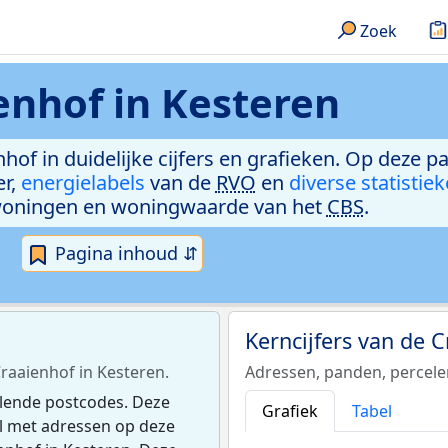
Zoek
enhof in Kesteren
hof in duidelijke cijfers en grafieken. Op deze p
er,
energielabels
van de
RVO
en
diverse statistie
woningen en woningwaarde van het
CBS
.
Pagina inhoud ⇵
Kerncijfers van de 
Craaienhof in Kesteren.
Adressen, panden, percel
llende postcodes. Deze
Grafiek
Tabel
el met adressen op deze