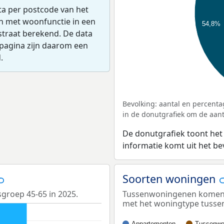
ta per postcode van het
en met woonfunctie in een
54,8%
straat berekend. De data
pagina zijn daarom een
.
Bevolking: aantal en percenta
in de donutgrafiek om de aanta
De donutgrafiek toont het
informatie komt uit het b
Soorten woningen
sgroep 45-65 in 2025.
Tussenwoningenen komen he
met het woningtype tuss
Appartementen
Tussenwo