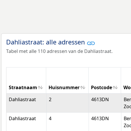
Dahliastraat: alle adressen
Tabel met alle 110 adressen van de Dahliastraat.
Straatnaam
Huisnummer
Postcode
Wo
Straatnaam
Huisnummer
Postcode
Wo
Dahliastraat
2
4613DN
Be
Zo
Dahliastraat
4
4613DN
Be
Zo