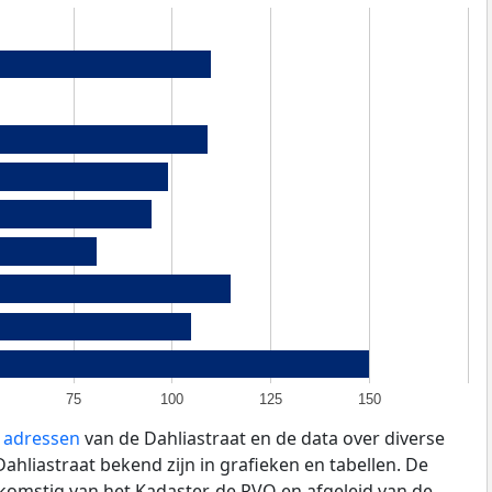
75
100
125
150
e adressen
van de Dahliastraat en de data over diverse
hliastraat bekend zijn in grafieken en tabellen. De
fkomstig van het Kadaster, de
RVO
en afgeleid van de