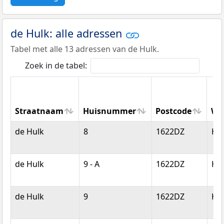
de Hulk: alle adressen
Tabel met alle 13 adressen van de Hulk.
Zoek in de tabel:
Straatnaam
Huisnummer
Postcode
Wo
Straatnaam
Huisnummer
Postcode
Wo
de Hulk
8
1622DZ
Ho
de Hulk
9 - A
1622DZ
Ho
de Hulk
9
1622DZ
Ho