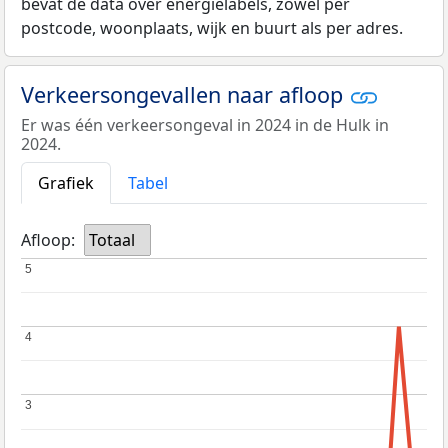
bevat de data over energielabels, zowel per
postcode, woonplaats, wijk en buurt als per adres.
Verkeersongevallen naar afloop
Er was één verkeersongeval in 2024 in de Hulk in
2024.
Grafiek
Tabel
Afloop:
Totaal
5
5
4
4
3
3