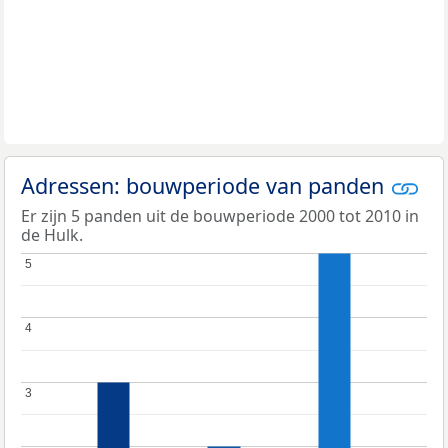
Adressen: bouwperiode van panden
Er zijn 5 panden uit de bouwperiode 2000 tot 2010 in
de Hulk.
5
5
4
4
3
3