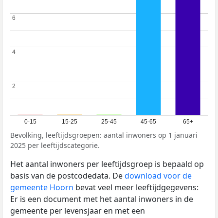
6
6
4
4
2
2
0-15
15-25
25-45
45-65
65+
Bevolking, leeftijdsgroepen: aantal inwoners op 1 januari
2025 per leeftijdscategorie.
Het aantal inwoners per leeftijdsgroep is bepaald op
basis van de postcodedata. De
download voor de
gemeente Hoorn
bevat veel meer leeftijdgegevens:
Er is een document met het aantal inwoners in de
gemeente per levensjaar en met een