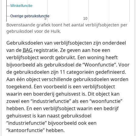
Winkelfunctie
Winkelfunctie
Overige gebruiksfunctie
Overige gebruiksfunctie
5
5
10
10
Bovenstaande grafiek toont het aantal verblijfsobjecten per
gebruiksdoel voor de Hulk.
Gebruiksdoelen van verblijfsobjecten zijn onderdeel
van de
BAG
registratie. Ze geven aan hoe een
verblijfsobject wordt gebruikt. Een woning heeft
bijvoorbeeld als gebruiksdoel de “Woonfunctie”. Voor
de gebruiksdoelen zijn 11 categorieën gedefinieerd.
Aan één object verschillende gebruiksdoelen worden
toegekend. Een voorbeeld is een verblijfsobject
waarin een boerderij gehuisvest is. Dit object kan
zowel een “industriefunctie” als een “woonfunctie”
hebben. En een verblijfsobject waarin een bedrijf
gehuisvest is kan naast gebruiksdoel
“industriefunctie” bijvoorbeeld ook een
“kantoorfunctie” hebben.