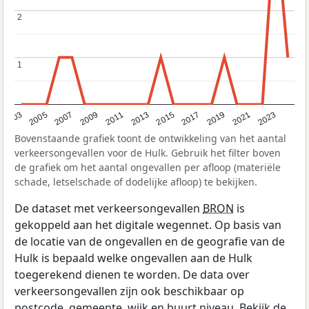
2
2
1
1
2017
2023
2007
2013
2019
2003
2009
2015
2021
2005
2011
Bovenstaande grafiek toont de ontwikkeling van het aantal
verkeersongevallen voor de Hulk. Gebruik het filter boven
de grafiek om het aantal ongevallen per afloop (materiële
schade, letselschade of dodelijke afloop) te bekijken.
De dataset met verkeersongevallen
BRON
is
gekoppeld aan het digitale wegennet. Op basis van
de locatie van de ongevallen en de geografie van de
Hulk is bepaald welke ongevallen aan de Hulk
toegerekend dienen te worden. De data over
verkeersongevallen zijn ook beschikbaar op
postcode, gemeente, wijk en buurt niveau. Bekijk de