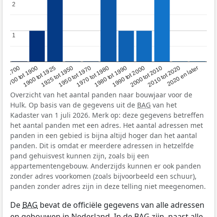
2
2
1
1
1950 tot 1970
1990 tot 2000
1900 tot 1925
2020 en later
1970 tot 1980
oor 1700
2000 tot 2010
1925 tot 1950
1980 tot 1990
1700 tot 1900
2010 tot 2020
Overzicht van het aantal panden naar bouwjaar voor de
Hulk. Op basis van de gegevens uit de
BAG
van het
Kadaster van 1 juli 2026. Merk op: deze gegevens betreffen
het aantal panden met een adres. Het aantal adressen met
panden in een gebied is bijna altijd hoger dan het aantal
panden. Dit is omdat er meerdere adressen in hetzelfde
pand gehuisvest kunnen zijn, zoals bij een
appartementengebouw. Anderzijds kunnen er ook panden
zonder adres voorkomen (zoals bijvoorbeeld een schuur),
panden zonder adres zijn in deze telling niet meegenomen.
De
BAG
bevat de officiële gegevens van alle adressen
en gebouwen in Nederland. In de BAG zijn, naast alle