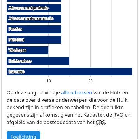
Adressen met postcode
Adressen met postcode
Adressen met woonfunctie
Adressen met woonfunctie
Panden
Panden
Percelen
Percelen
Woningen
Woningen
Huishoudens
Huishoudens
Inwoners
Inwoners
10
20
Op deze pagina vind je
alle adressen
van de Hulk en
de data over diverse onderwerpen die voor de Hulk
bekend zijn in grafieken en tabellen. De gebruikte
gegevens zijn afkomstig van het Kadaster, de
RVO
en
afgeleid van de postcodedata van het
CBS
.
Toelichting