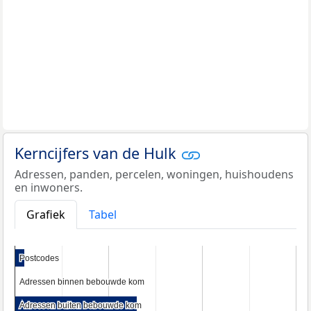
Kerncijfers van de Hulk
Adressen, panden, percelen, woningen, huishoudens
en inwoners.
Grafiek
Tabel
Postcodes
Postcodes
Adressen binnen bebouwde kom
Adressen binnen bebouwde kom
Adressen buiten bebouwde kom
Adressen buiten bebouwde kom