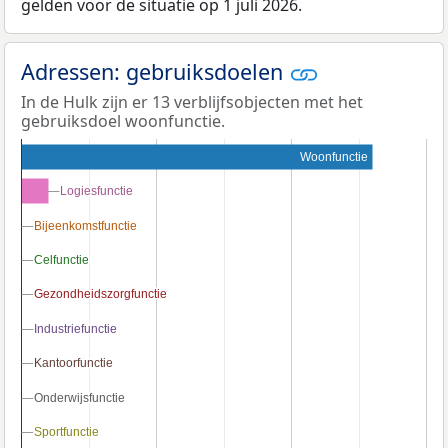
gelden voor de situatie op 1 juli 2026.
Adressen: gebruiksdoelen
In de Hulk zijn er 13 verblijfsobjecten met het
gebruiksdoel woonfunctie.
Woonfunctie
Logiesfunctie
Logiesfunctie
Bijeenkomstfunctie
Bijeenkomstfunctie
Celfunctie
Celfunctie
Gezondheidszorgfunctie
Gezondheidszorgfunctie
Industriefunctie
Industriefunctie
Kantoorfunctie
Kantoorfunctie
Onderwijsfunctie
Onderwijsfunctie
Sportfunctie
Sportfunctie