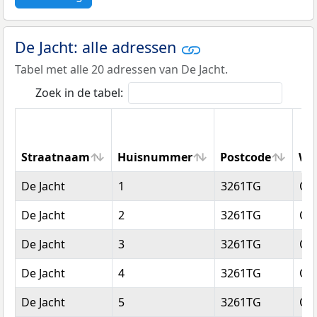
De Jacht: alle adressen
Tabel met alle 20 adressen van De Jacht.
Zoek in de tabel:
Straatnaam
Huisnummer
Postcode
Wo
Straatnaam
Huisnummer
Postcode
Wo
De Jacht
1
3261TG
Oud
De Jacht
2
3261TG
Oud
De Jacht
3
3261TG
Oud
De Jacht
4
3261TG
Oud
De Jacht
5
3261TG
Oud