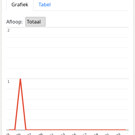
Grafiek
Tabel
Afloop:
Totaal
2
2
1
1