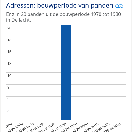
Adressen: bouwperiode van panden
Er zijn 20 panden uit de bouwperiode 1970 tot 1980
in De Jacht.
20
20
18
18
15
15
13
13
10
10
8
8
5
5
3
3
1950 tot 1970
1990 tot 2000
1900 tot 1925
2020 en later
1970 tot 1980
oor 1700
2000 tot 2010
1925 tot 1950
1980 tot 1990
1700 tot 1900
2010 tot 2020