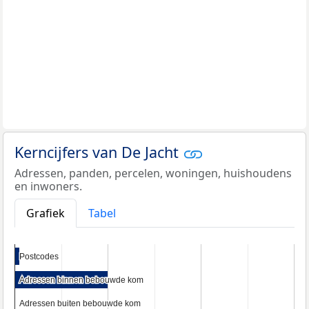
Kerncijfers van De Jacht
Adressen, panden, percelen, woningen, huishoudens
en inwoners.
Grafiek
Tabel
Postcodes
Postcodes
Adressen binnen bebouwde kom
Adressen binnen bebouwde kom
Adressen buiten bebouwde kom
Adressen buiten bebouwde kom