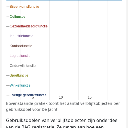
Bijeenkomstfunctie
Bijeenkomstfunctie
Celfunctie
Celfunctie
Gezondheidszorgfunctie
Gezondheidszorgfunctie
Industriefunctie
Industriefunctie
Kantoorfunctie
Kantoorfunctie
Logiesfunctie
Logiesfunctie
Onderwijsfunctie
Onderwijsfunctie
Sportfunctie
Sportfunctie
Winkelfunctie
Winkelfunctie
Overige gebruiksfunctie
Overige gebruiksfunctie
5
5
10
10
15
15
Bovenstaande grafiek toont het aantal verblijfsobjecten per
gebruiksdoel voor De Jacht.
Gebruiksdoelen van verblijfsobjecten zijn onderdeel
van de
BAG
registratie. Ze geven aan hoe een