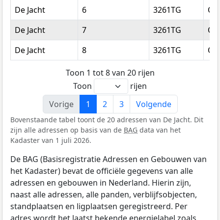
De Jacht
6
3261TG
Oud
De Jacht
7
3261TG
Oud
De Jacht
8
3261TG
Oud
Toon 1 tot 8 van 20 rijen
Toon
rijen
Vorige
1
2
3
Volgende
Bovenstaande tabel toont de 20 adressen van De Jacht. Dit
zijn alle adressen op basis van de
BAG
data van het
Kadaster van 1 juli 2026.
De BAG (Basisregistratie Adressen en Gebouwen van
het Kadaster) bevat de officiële gegevens van alle
adressen en gebouwen in Nederland. Hierin zijn,
naast alle adressen, alle panden, verblijfsobjecten,
standplaatsen en ligplaatsen geregistreerd. Per
adres wordt het laatst bekende energielabel zoals