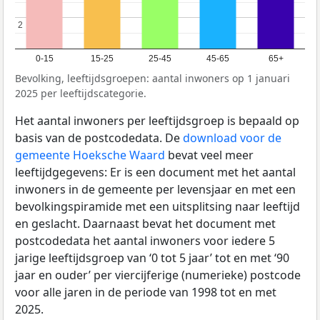
2
2
0-15
15-25
25-45
45-65
65+
Bevolking, leeftijdsgroepen: aantal inwoners op 1 januari
2025 per leeftijdscategorie.
Het aantal inwoners per leeftijdsgroep is bepaald op
basis van de postcodedata. De
download voor de
gemeente Hoeksche Waard
bevat veel meer
leeftijdgegevens: Er is een document met het aantal
inwoners in de gemeente per levensjaar en met een
bevolkingspiramide met een uitsplitsing naar leeftijd
en geslacht. Daarnaast bevat het document met
postcodedata het aantal inwoners voor iedere 5
jarige leeftijdsgroep van ‘0 tot 5 jaar’ tot en met ‘90
jaar en ouder’ per viercijferige (numerieke) postcode
voor alle jaren in de periode van 1998 tot en met
2025.