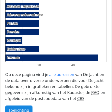
Adressen met postcode
Adressen met postcode
Adressen met woonfunctie
Adressen met woonfunctie
Panden
Panden
Percelen
Percelen
Woningen
Woningen
Huishoudens
Huishoudens
Inwoners
Inwoners
20
40
Op deze pagina vind je
alle adressen
van De Jacht en
de data over diverse onderwerpen die voor De Jacht
bekend zijn in grafieken en tabellen. De gebruikte
gegevens zijn afkomstig van het Kadaster, de
RVO
en
afgeleid van de postcodedata van het
CBS
.
Toelichting