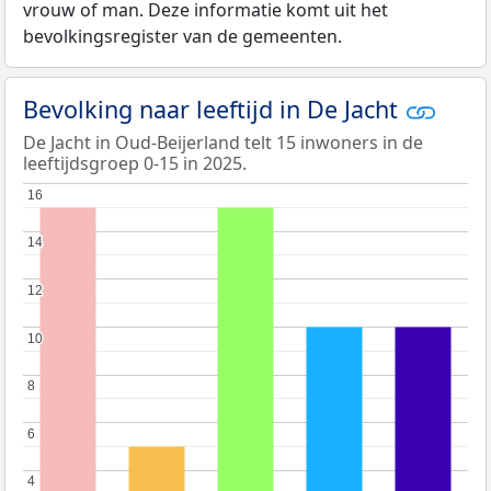
vrouw of man. Deze informatie komt uit het
bevolkingsregister van de gemeenten.
Bevolking naar leeftijd in De Jacht
De Jacht in Oud-Beijerland telt 15 inwoners in de
leeftijdsgroep 0-15 in 2025.
16
16
14
14
12
12
10
10
8
8
6
6
4
4