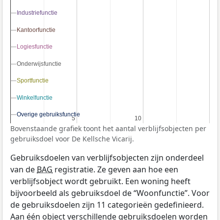
Industriefunctie
Industriefunctie
Kantoorfunctie
Kantoorfunctie
Logiesfunctie
Logiesfunctie
Onderwijsfunctie
Onderwijsfunctie
Sportfunctie
Sportfunctie
Winkelfunctie
Winkelfunctie
Overige gebruiksfunctie
Overige gebruiksfunctie
5
5
10
10
Bovenstaande grafiek toont het aantal verblijfsobjecten per
gebruiksdoel voor De Kellsche Vicarij.
Gebruiksdoelen van verblijfsobjecten zijn onderdeel
van de
BAG
registratie. Ze geven aan hoe een
verblijfsobject wordt gebruikt. Een woning heeft
bijvoorbeeld als gebruiksdoel de “Woonfunctie”. Voor
de gebruiksdoelen zijn 11 categorieën gedefinieerd.
Aan één object verschillende gebruiksdoelen worden