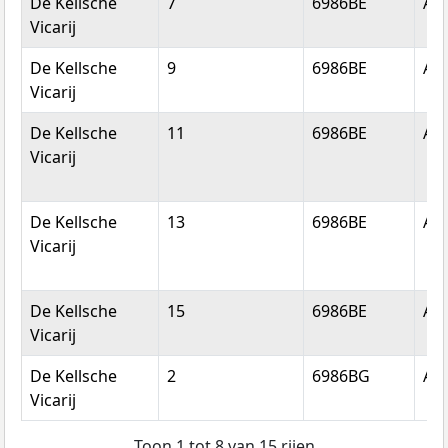
De Kellsche
7
6986BE
An
Vicarij
De Kellsche
9
6986BE
An
Vicarij
De Kellsche
11
6986BE
An
Vicarij
De Kellsche
13
6986BE
An
Vicarij
De Kellsche
15
6986BE
An
Vicarij
De Kellsche
2
6986BG
An
Vicarij
Toon 1 tot 8 van 15 rijen