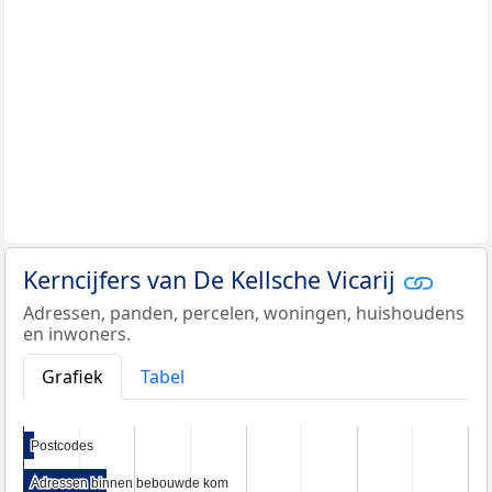
Kerncijfers van De Kellsche Vicarij
Adressen, panden, percelen, woningen, huishoudens
en inwoners.
Grafiek
Tabel
Postcodes
Postcodes
Adressen binnen bebouwde kom
Adressen binnen bebouwde kom