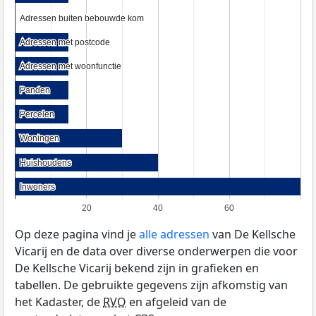
Adressen buiten bebouwde kom
Adressen buiten bebouwde kom
Adressen met postcode
Adressen met postcode
Adressen met woonfunctie
Adressen met woonfunctie
Panden
Panden
Percelen
Percelen
Woningen
Woningen
Huishoudens
Huishoudens
Inwoners
Inwoners
20
40
60
Op deze pagina vind je
alle adressen
van De Kellsche
Vicarij en de data over diverse onderwerpen die voor
De Kellsche Vicarij bekend zijn in grafieken en
tabellen. De gebruikte gegevens zijn afkomstig van
het Kadaster, de
RVO
en afgeleid van de