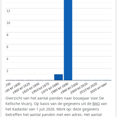
12
12
10
10
8
8
6
6
4
4
2
2
1950 tot 1970
1990 tot 2000
1900 tot 1925
2020 en later
1970 tot 1980
oor 1700
2000 tot 2010
1925 tot 1950
1980 tot 1990
1700 tot 1900
2010 tot 2020
Overzicht van het aantal panden naar bouwjaar voor De
Kellsche Vicarij. Op basis van de gegevens uit de
BAG
van
het Kadaster van 1 juli 2026. Merk op: deze gegevens
betreffen het aantal panden met een adres. Het aantal