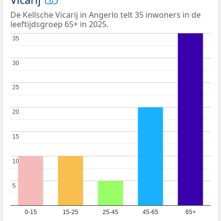
De Kellsche Vicarij in Angerlo telt 35 inwoners in de
leeftijdsgroep 65+ in 2025.
35
35
30
30
25
25
20
20
15
15
10
10
5
5
0-15
15-25
25-45
45-65
65+