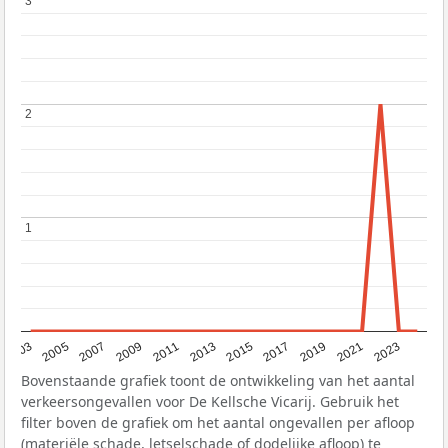
3
3
2
2
1
1
2017
2023
2007
2013
2019
2003
2009
2015
2021
2005
2011
Bovenstaande grafiek toont de ontwikkeling van het aantal
verkeersongevallen voor De Kellsche Vicarij. Gebruik het
filter boven de grafiek om het aantal ongevallen per afloop
(materiële schade, letselschade of dodelijke afloop) te