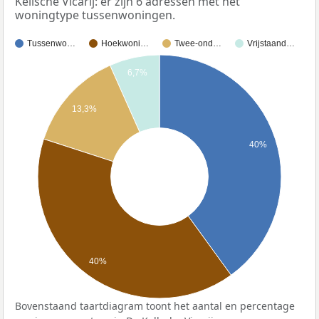
Kellsche Vicarij: er zijn 6 adressen met het
woningtype tussenwoningen.
Tussenwo…
Hoekwoni…
Twee-ond…
Vrijstaand…
6,7%
13,3%
40%
40%
Bovenstaand taartdiagram toont het aantal en percentage