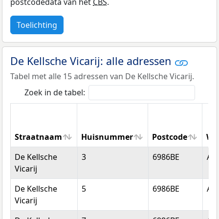
postcodedata van het
CBS
.
Toelichting
De Kellsche Vicarij: alle adressen
Tabel met alle 15 adressen van De Kellsche Vicarij.
Zoek in de tabel:
Straatnaam
Huisnummer
Postcode
Wo
Straatnaam
Huisnummer
Postcode
Wo
De Kellsche
3
6986BE
An
Vicarij
De Kellsche
5
6986BE
An
Vicarij