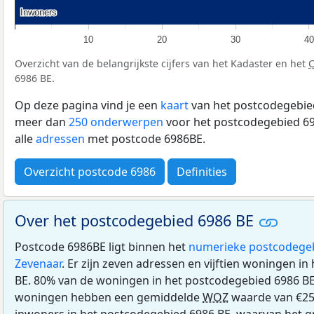
Inwoners
Inwoners
10
20
30
40
Overzicht van de belangrijkste cijfers van het Kadaster en het
6986 BE.
Op deze pagina vind je een
kaart
van het postcodegebied
meer dan
250 onderwerpen
voor het postcodegebied 69
alle
adressen
met postcode 6986BE.
Overzicht postcode 6986
Definities
Over het postcodegebied 6986 BE
Postcode 6986BE ligt binnen het
numerieke postcodege
Zevenaar
. Er zijn zeven adressen en vijftien woningen i
BE. 80% van de woningen in het postcodegebied 6986 B
woningen hebben een gemiddelde
WOZ
waarde van €259
inwoners in het postcodegebied 6986 BE, waarvan het gr