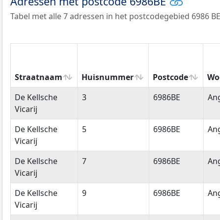
Adressen met postcode 6986BE
Tabel met alle 7 adressen in het postcodegebied 6986 BE
Straatnaam
Huisnummer
Postcode
Wo
Straatnaam
Huisnummer
Postcode
Wo
De Kellsche
3
6986BE
An
Vicarij
De Kellsche
5
6986BE
An
Vicarij
De Kellsche
7
6986BE
An
Vicarij
De Kellsche
9
6986BE
An
Vicarij