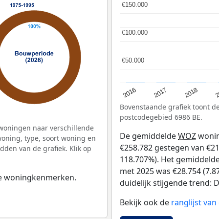
€150.000
€150.000
€100.000
€100.000
€50.000
€50.000
2
2016
2018
2017
Bovenstaande grafiek toont 
postcodegebied 6986 BE.
woningen naar verschillende
De gemiddelde
WOZ
wonin
ning, type, soort woning en
€258.782 gestegen van €218
dden van de grafiek. Klik op
118.707%). Het gemiddelde 
met 2025 was €28.754 (7.87
 de woningkenmerken.
duidelijk stijgende trend: D
Bekijk ook de
ranglijst va