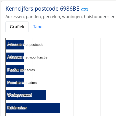
Kerncijfers postcode 6986BE
Adressen, panden, percelen, woningen, huishoudens en
Grafiek
Tabel
Adressen met postcode
Adressen met postcode
Adressen met woonfunctie
Adressen met woonfunctie
Panden met adres
Panden met adres
Percelen met adres
Percelen met adres
Woningvoorraad
Woningvoorraad
Huishoudens
Huishoudens