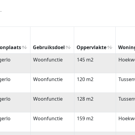
.
onplaats
Gebruiksdoel
Oppervlakte
Wonin
onplaats
Gebruiksdoel
Oppervlakte
Wonin
gerlo
Woonfunctie
145 m2
Hoekw
gerlo
Woonfunctie
120 m2
Tussen
gerlo
Woonfunctie
128 m2
Tussen
gerlo
Woonfunctie
159 m2
Hoekw