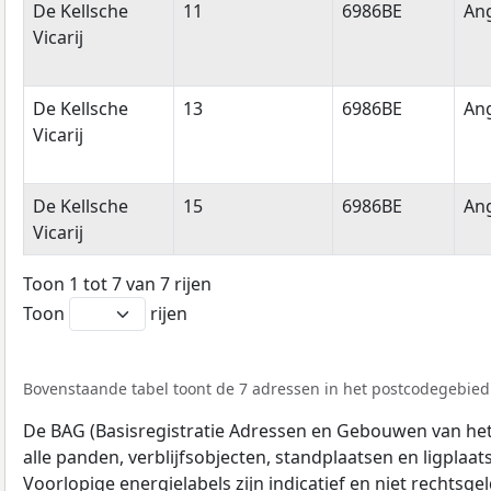
De Kellsche
11
6986BE
An
Vicarij
De Kellsche
13
6986BE
An
Vicarij
De Kellsche
15
6986BE
An
Vicarij
Toon 1 tot 7 van 7 rijen
Toon
rijen
Bovenstaande tabel toont de 7 adressen in het postcodegebied 
De BAG (Basisregistratie Adressen en Gebouwen van het K
alle panden, verblijfsobjecten, standplaatsen en ligplaa
Voorlopige energielabels zijn indicatief en niet rechtsge