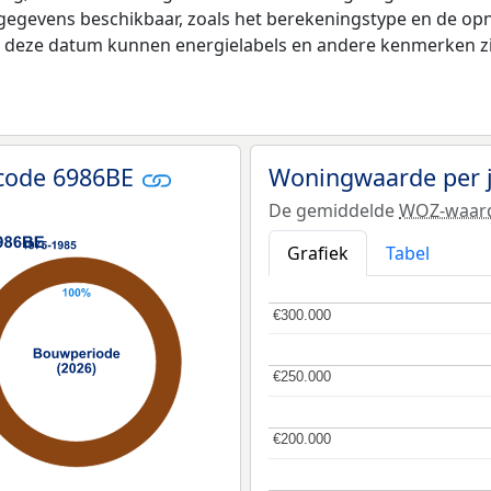
 gegevens beschikbaar, zoals het berekeningstype en de o
na deze datum kunnen energielabels en andere kenmerken zij
tcode 6986BE
Woningwaarde per 
De gemiddelde
WOZ-waar
Grafiek
Tabel
€300.000
€300.000
€250.000
€250.000
€200.000
€200.000