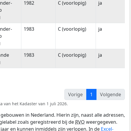
nder-
1982
C (voorlopig)
ja
p
g
nder-
1983
C (voorlopig)
ja
p
g
ande
1983
C (voorlopig)
ja
g
Vorige
1
Volgende
a van het Kadaster van 1 juli 2026.
gebouwen in Nederland. Hierin zijn, naast alle adressen,
gielabel zoals geregistreerd bij de
RVO
weergegeven.
0 jaar en kunnen inmiddels zijn verlopen. In de
Excel-