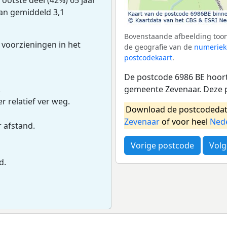
van gemiddeld 3,1
Bovenstaande afbeelding toon
 voorzieningen in het
de geografie van de
numeriek
postcodekaart
.
De postcode 6986 BE hoort 
gemeente Zevenaar. Deze 
.
r relatief ver weg.
Download de postcodedat
Zevenaar
of voor heel
Ned
r afstand.
Vorige postcode
Volg
d.