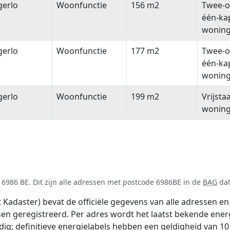
gerlo
Woonfunctie
156 m2
Twee-o
één-ka
wonin
gerlo
Woonfunctie
177 m2
Twee-o
één-ka
wonin
gerlo
Woonfunctie
199 m2
Vrijsta
wonin
6986 BE. Dit zijn alle adressen met postcode 6986BE in de
BAG
dat
adaster) bevat de officiële gegevens van alle adressen en 
tsen geregistreerd. Per adres wordt het laatst bekende ener
ldig; definitieve energielabels hebben een geldigheid van 1