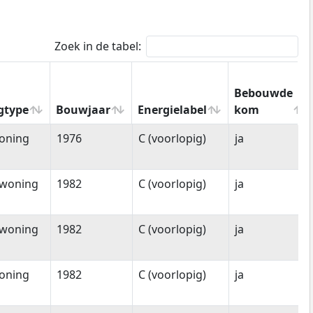
Zoek in de tabel:
Bebouwde
gtype
Bouwjaar
Energielabel
kom
gtype
Bouwjaar
Energielabel
Bebouwde
oning
1976
C (voorlopig)
ja
kom
woning
1982
C (voorlopig)
ja
woning
1982
C (voorlopig)
ja
oning
1982
C (voorlopig)
ja