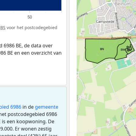
50
CBS
voor het postcodegebied
 6986 BE, de data over
86 BE en een overzicht van
bied 6986
in de
gemeente
n het postcodegebied 6986
E is een koopwoning. De
.000. Er wonen zestig
ootste deel (42%) 65 jaar