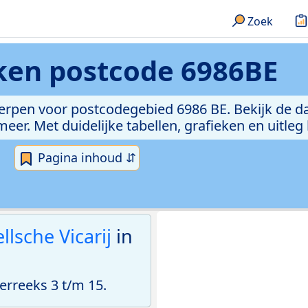
Zoek
eken
postcode 6986BE
erpen voor postcodegebied 6986 BE. Bekijk de da
er. Met duidelijke tabellen, grafieken en uitleg
Pagina inhoud ⇵
llsche Vicarij
in
rreeks 3 t/m 15.