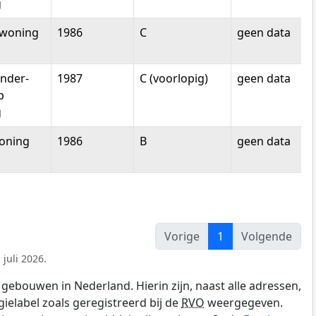
g
woning
1986
C
geen data
nder-
1987
C (voorlopig)
geen data
p
g
oning
1986
B
geen data
Vorige
1
Volgende
juli 2026.
gebouwen in Nederland. Hierin zijn, naast alle adressen,
gielabel zoals geregistreerd bij de
RVO
weergegeven.