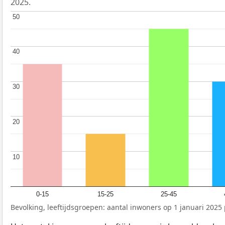
2025.
50
50
40
40
30
30
20
20
10
10
0-15
15-25
25-45
Bevolking, leeftijdsgroepen: aantal inwoners op 1 januari 2025 p