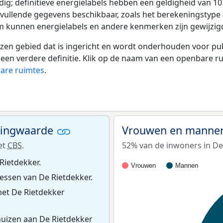
ldig; definitieve energielabels hebben een geldigheid van 1
nvullende gegevens beschikbaar, zoals het berekeningstyp
tum kunnen energielabels en andere kenmerken zijn gewijzigd
 gebied dat is ingericht en wordt onderhouden voor publie
or een verdere definitie. Klik op de naam van een openbare 
bare ruimtes
.
ningwaarde
Vrouwen en mannen
et
CBS
.
52% van de inwoners in De 
Rietdekker.
Vrouwen
Mannen
ssen van De Rietdekker.
et De Rietdekker
uizen aan De Rietdekker