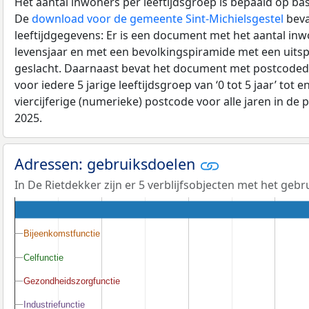
Het aantal inwoners per leeftijdsgroep is bepaald op ba
De
download voor de gemeente Sint-Michielsgestel
beva
leeftijdgegevens: Er is een document met het aantal in
levensjaar en met een bevolkingspiramide met een uitspli
geslacht. Daarnaast bevat het document met postcoded
voor iedere 5 jarige leeftijdsgroep van ‘0 tot 5 jaar’ tot 
viercijferige (numerieke) postcode voor alle jaren in de
2025.
Adressen: gebruiksdoelen
In De Rietdekker zijn er 5 verblijfsobjecten met het geb
Bijeenkomstfunctie
Bijeenkomstfunctie
Celfunctie
Celfunctie
Gezondheidszorgfunctie
Gezondheidszorgfunctie
Industriefunctie
Industriefunctie