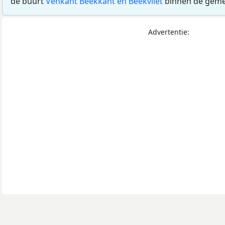
de buurt
Venkant Beekkant en Beekvliet
binnen de gem
Advertentie: