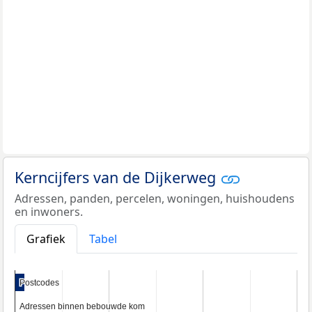
Kerncijfers van de Dijkerweg
Adressen, panden, percelen, woningen, huishoudens
en inwoners.
Grafiek
Tabel
Postcodes
Postcodes
Adressen binnen bebouwde kom
Adressen binnen bebouwde kom