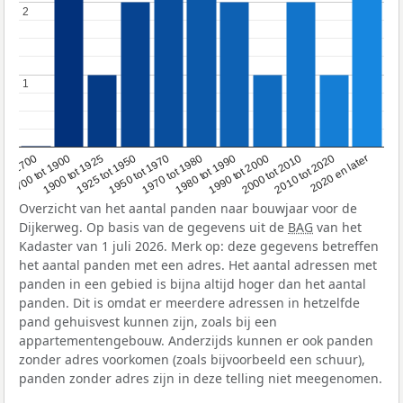
2
2
1
1
1950 tot 1970
1990 tot 2000
1900 tot 1925
2020 en later
1970 tot 1980
oor 1700
2000 tot 2010
1925 tot 1950
1980 tot 1990
1700 tot 1900
2010 tot 2020
Overzicht van het aantal panden naar bouwjaar voor de
Dijkerweg. Op basis van de gegevens uit de
BAG
van het
Kadaster van 1 juli 2026. Merk op: deze gegevens betreffen
het aantal panden met een adres. Het aantal adressen met
panden in een gebied is bijna altijd hoger dan het aantal
panden. Dit is omdat er meerdere adressen in hetzelfde
pand gehuisvest kunnen zijn, zoals bij een
appartementengebouw. Anderzijds kunnen er ook panden
zonder adres voorkomen (zoals bijvoorbeeld een schuur),
panden zonder adres zijn in deze telling niet meegenomen.