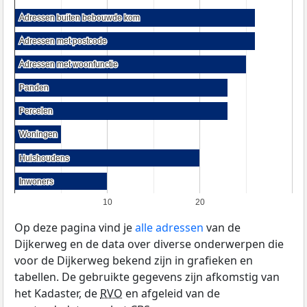
Adressen buiten bebouwde kom
Adressen buiten bebouwde kom
Adressen met postcode
Adressen met postcode
Adressen met woonfunctie
Adressen met woonfunctie
Panden
Panden
Percelen
Percelen
Woningen
Woningen
Huishoudens
Huishoudens
Inwoners
Inwoners
10
20
Op deze pagina vind je
alle adressen
van de
Dijkerweg en de data over diverse onderwerpen die
voor de Dijkerweg bekend zijn in grafieken en
tabellen. De gebruikte gegevens zijn afkomstig van
het Kadaster, de
RVO
en afgeleid van de