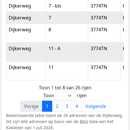
Dijkerweg
7 - bis
3774TN
Ko
Dijkerweg
7
3774TN
Ko
Dijkerweg
8
3774TN
Ko
Dijkerweg
11 - A
3774TN
Ko
Dijkerweg
11
3774TN
Ko
Toon 1 tot 8 van 26 rijen
Toon
rijen
Vorige
1
2
3
4
Volgende
Bovenstaande tabel toont de 26 adressen van de Dijkerweg.
Dit zijn alle adressen op basis van de
BAG
data van het
Kadaster van 1 juli 2026.