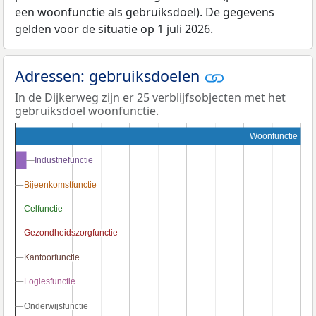
een woonfunctie als gebruiksdoel). De gegevens
gelden voor de situatie op 1 juli 2026.
Adressen: gebruiksdoelen
In de Dijkerweg zijn er 25 verblijfsobjecten met het
gebruiksdoel woonfunctie.
Woonfunctie
Industriefunctie
Industriefunctie
Bijeenkomstfunctie
Bijeenkomstfunctie
Celfunctie
Celfunctie
Gezondheidszorgfunctie
Gezondheidszorgfunctie
Kantoorfunctie
Kantoorfunctie
Logiesfunctie
Logiesfunctie
Onderwijsfunctie
Onderwijsfunctie