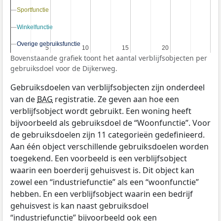
Sportfunctie
Sportfunctie
Winkelfunctie
Winkelfunctie
Overige gebruiksfunctie
Overige gebruiksfunctie
5
5
10
10
15
15
20
20
Bovenstaande grafiek toont het aantal verblijfsobjecten per
gebruiksdoel voor de Dijkerweg.
Gebruiksdoelen van verblijfsobjecten zijn onderdeel
van de
BAG
registratie. Ze geven aan hoe een
verblijfsobject wordt gebruikt. Een woning heeft
bijvoorbeeld als gebruiksdoel de “Woonfunctie”. Voor
de gebruiksdoelen zijn 11 categorieën gedefinieerd.
Aan één object verschillende gebruiksdoelen worden
toegekend. Een voorbeeld is een verblijfsobject
waarin een boerderij gehuisvest is. Dit object kan
zowel een “industriefunctie” als een “woonfunctie”
hebben. En een verblijfsobject waarin een bedrijf
gehuisvest is kan naast gebruiksdoel
“industriefunctie” bijvoorbeeld ook een