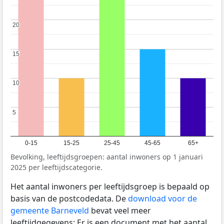
20
20
15
15
10
10
5
5
0-15
15-25
25-45
45-65
65+
Bevolking, leeftijdsgroepen: aantal inwoners op 1 januari
2025 per leeftijdscategorie.
Het aantal inwoners per leeftijdsgroep is bepaald op
basis van de postcodedata. De
download voor de
gemeente Barneveld
bevat veel meer
leeftijdgegevens: Er is een document met het aantal