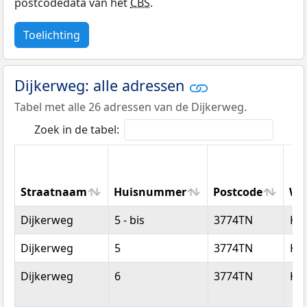
postcodedata van het
CBS
.
Toelichting
Dijkerweg: alle adressen
Tabel met alle 26 adressen van de Dijkerweg.
Zoek in de tabel:
Straatnaam
Huisnummer
Postcode
Wo
Straatnaam
Huisnummer
Postcode
Wo
Dijkerweg
5 - bis
3774TN
Ko
Dijkerweg
5
3774TN
Ko
Dijkerweg
6
3774TN
Ko