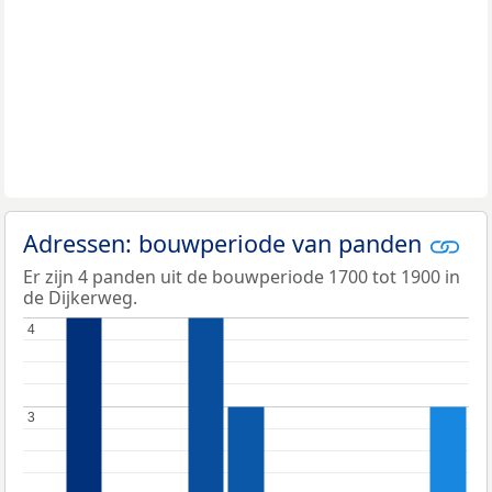
Adressen: bouwperiode van panden
Er zijn 4 panden uit de bouwperiode 1700 tot 1900 in
de Dijkerweg.
4
4
3
3