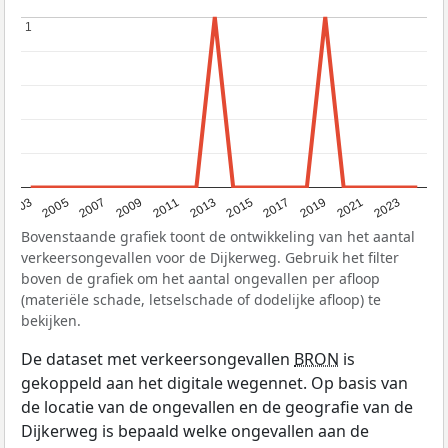
1
1
2017
2023
2007
2013
2019
2003
2009
2015
2021
2005
2011
Bovenstaande grafiek toont de ontwikkeling van het aantal
verkeersongevallen voor de Dijkerweg. Gebruik het filter
boven de grafiek om het aantal ongevallen per afloop
(materiële schade, letselschade of dodelijke afloop) te
bekijken.
De dataset met verkeersongevallen
BRON
is
gekoppeld aan het digitale wegennet. Op basis van
de locatie van de ongevallen en de geografie van de
Dijkerweg is bepaald welke ongevallen aan de