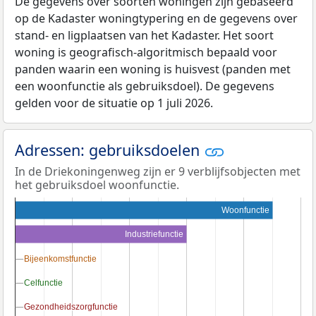
De gegevens over soorten woningen zijn gebaseerd
op de Kadaster woningtypering en de gegevens over
stand- en ligplaatsen van het Kadaster. Het soort
woning is geografisch-algoritmisch bepaald voor
panden waarin een woning is huisvest (panden met
een woonfunctie als gebruiksdoel). De gegevens
gelden voor de situatie op 1 juli 2026.
Adressen: gebruiksdoelen
In de Driekoningenweg zijn er 9 verblijfsobjecten met
het gebruiksdoel woonfunctie.
Woonfunctie
Industriefunctie
Bijeenkomstfunctie
Bijeenkomstfunctie
Celfunctie
Celfunctie
Gezondheidszorgfunctie
Gezondheidszorgfunctie