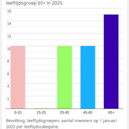
leeftijdsgroep 65+ in 2025.
16
16
14
14
12
12
10
10
8
8
6
6
4
4
2
2
0-15
15-25
25-45
45-65
65+
Bevolking, leeftijdsgroepen: aantal inwoners op 1 januari
2025 per leeftijdscategorie.