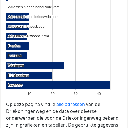
Adressen binnen bebouwde kom
Adressen binnen bebouwde kom
Adressen buiten bebouwde kom
Adressen buiten bebouwde kom
Adressen met postcode
Adressen met postcode
Adressen met woonfunctie
Adressen met woonfunctie
Panden
Panden
Percelen
Percelen
Woningen
Woningen
Huishoudens
Huishoudens
Inwoners
Inwoners
10
20
30
40
Op deze pagina vind je
alle adressen
van de
Driekoningenweg en de data over diverse
onderwerpen die voor de Driekoningenweg bekend
zijn in grafieken en tabellen. De gebruikte gegevens