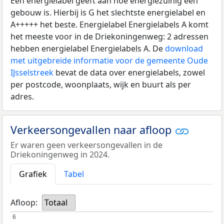
Een energielabel geeft aan hoe energiezuinig een
gebouw is. Hierbij is G het slechtste energielabel en
A+++++ het beste. Energielabel Energielabels A komt
het meeste voor in de Driekoningenweg: 2 adressen
hebben energielabel Energielabels A. De
download
met uitgebreide informatie voor de gemeente Oude
IJsselstreek
bevat de data over energielabels, zowel
per postcode, woonplaats, wijk en buurt als per
adres.
Verkeersongevallen naar afloop
Er waren geen verkeersongevallen in de
Driekoningenweg in 2024.
Grafiek
Tabel
Afloop:
Totaal
6
6