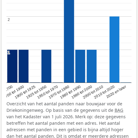
2
2
1
1
1950 tot 1970
1990 tot 2000
1900 tot 1925
2020 en later
1970 tot 1980
oor 1700
2000 tot 2010
1925 tot 1950
1980 tot 1990
1700 tot 1900
2010 tot 2020
Overzicht van het aantal panden naar bouwjaar voor de
Driekoningenweg. Op basis van de gegevens uit de
BAG
van het Kadaster van 1 juli 2026. Merk op: deze gegevens
betreffen het aantal panden met een adres. Het aantal
adressen met panden in een gebied is bijna altijd hoger
dan het aantal panden. Dit is omdat er meerdere adressen