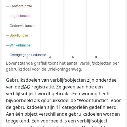
Kantoorfunctie
Kantoorfunctie
Logiesfunctie
Logiesfunctie
Onderwijsfunctie
Onderwijsfunctie
Sportfunctie
Sportfunctie
Winkelfunctie
Winkelfunctie
Overige gebruiksfunctie
Overige gebruiksfunctie
2
2
4
4
6
6
8
8
Bovenstaande grafiek toont het aantal verblijfsobjecten per
gebruiksdoel voor de Driekoningenweg.
Gebruiksdoelen van verblijfsobjecten zijn onderdeel
van de
BAG
registratie. Ze geven aan hoe een
verblijfsobject wordt gebruikt. Een woning heeft
bijvoorbeeld als gebruiksdoel de “Woonfunctie”. Voor
de gebruiksdoelen zijn 11 categorieën gedefinieerd.
Aan één object verschillende gebruiksdoelen worden
toegekend. Een voorbeeld is een verblijfsobject