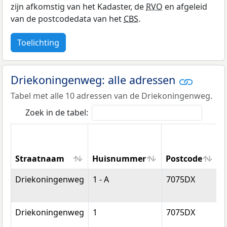
zijn afkomstig van het Kadaster, de
RVO
en afgeleid
van de postcodedata van het
CBS
.
Toelichting
Driekoningenweg: alle adressen
Tabel met alle 10 adressen van de Driekoningenweg.
Zoek in de tabel:
Straatnaam
Huisnummer
Postcode
W
Straatnaam
Huisnummer
Postcode
Driekoningenweg
1 - A
7075DX
E
Driekoningenweg
1
7075DX
E