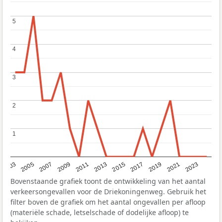
5
5
4
4
3
3
2
2
1
1
2017
2023
2007
2013
2019
2003
2009
2015
2021
2005
2011
Bovenstaande grafiek toont de ontwikkeling van het aantal
verkeersongevallen voor de Driekoningenweg. Gebruik het
filter boven de grafiek om het aantal ongevallen per afloop
(materiële schade, letselschade of dodelijke afloop) te