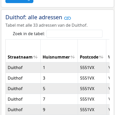
Duithof: alle adressen
Tabel met alle 33 adressen van de Duithof.
Zoek in de tabel:
Straatnaam
Huisnummer
Postcode
Wo
Straatnaam
Huisnummer
Postcode
Wo
Duithof
1
5551VX
Va
Duithof
3
5551VX
Va
Duithof
5
5551VX
Va
Duithof
7
5551VX
Va
Duithof
9
5551VX
Va