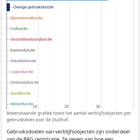
Overige gebruiksfunctie
Overige gebruiksfunctie
Bijeenkomstfunctie
Bijeenkomstfunctie
Celfunctie
Celfunctie
Gezondheidszorgfunctie
Gezondheidszorgfunctie
Kantoorfunctie
Kantoorfunctie
Industriefunctie
Industriefunctie
Logiesfunctie
Logiesfunctie
Onderwijsfunctie
Onderwijsfunctie
Sportfunctie
Sportfunctie
Winkelfunctie
Winkelfunctie
10
10
20
20
30
30
Bovenstaande grafiek toont het aantal verblijfsobjecten per
gebruiksdoel voor de Duithof.
Gebruiksdoelen van verblijfsobjecten zijn onderdeel
van de
BAG
registratie. Ze geven aan hoe een