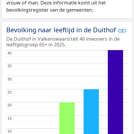
vrouw of man. Deze informatie komt uit het
bevolkingsregister van de gemeenten.
Bevolking naar leeftijd in de Duithof
De Duithof in Valkenswaard telt 40 inwoners in de
leeftijdsgroep 65+ in 2025.
40
40
35
35
30
30
25
25
20
20
15
15
10
10