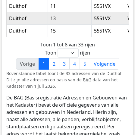
Duithof
11
5551VX
Va
Duithof
13
5551VX
Va
Duithof
15
5551VX
Va
Toon 1 tot 8 van 33 rijen
Toon
rijen
Vorige
1
2
3
4
5
Volgende
Bovenstaande tabel toont de 33 adressen van de Duithof.
Dit zijn alle adressen op basis van de
BAG
data van het
Kadaster van 1 juli 2026.
De BAG (Basisregistratie Adressen en Gebouwen van
het Kadaster) bevat de officiële gegevens van alle
adressen en gebouwen in Nederland. Hierin zijn,
naast alle adressen, alle panden, verblijfsobjecten,
standplaatsen en ligplaatsen geregistreerd. Per
adres wordt het laatst bekende energielabel zoals