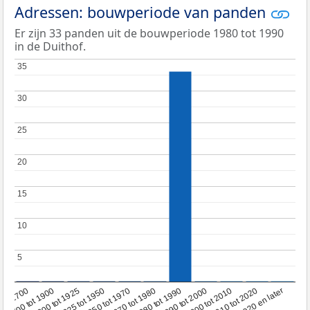
Adressen: bouwperiode van panden
Er zijn 33 panden uit de bouwperiode 1980 tot 1990
in de Duithof.
35
35
30
30
25
25
20
20
15
15
10
10
5
5
1950 tot 1970
1990 tot 2000
1900 tot 1925
2020 en later
1970 tot 1980
oor 1700
2000 tot 2010
1925 tot 1950
1980 tot 1990
1700 tot 1900
2010 tot 2020