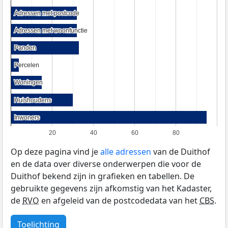
Adressen met postcode
Adressen met postcode
Adressen met woonfunctie
Adressen met woonfunctie
Panden
Panden
Percelen
Percelen
Woningen
Woningen
Huishoudens
Huishoudens
Inwoners
Inwoners
20
40
60
80
Op deze pagina vind je
alle adressen
van de Duithof
en de data over diverse onderwerpen die voor de
Duithof bekend zijn in grafieken en tabellen. De
gebruikte gegevens zijn afkomstig van het Kadaster,
de
RVO
en afgeleid van de postcodedata van het
CBS
.
Toelichting