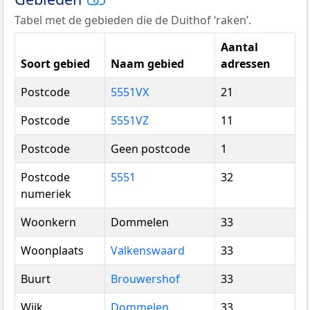
Tabel met de gebieden die de Duithof ‘raken’.
Aantal
Soort gebied
Naam gebied
adressen
Postcode
5551VX
21
Postcode
5551VZ
11
Postcode
Geen postcode
1
Postcode
5551
32
numeriek
Woonkern
Dommelen
33
Woonplaats
Valkenswaard
33
Buurt
Brouwershof
33
Wijk
Dommelen
33