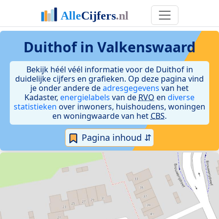
Duithof in Valkenswaard
Bekijk héél véél informatie voor de Duithof in
duidelijke cijfers en grafieken. Op deze pagina vind
je onder andere de
adresgegevens
van het
Kadaster,
energielabels
van de
RVO
en
diverse
statistieken
over inwoners, huishoudens, woningen
en woningwaarde van het
CBS
.
Pagina inhoud ⇵