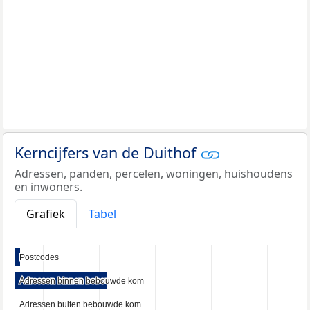
Kerncijfers van de Duithof
Adressen, panden, percelen, woningen, huishoudens
en inwoners.
Grafiek
Tabel
Postcodes
Postcodes
Adressen binnen bebouwde kom
Adressen binnen bebouwde kom
Adressen buiten bebouwde kom
Adressen buiten bebouwde kom