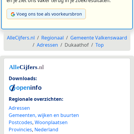
en je ziet ons vaker terug in je zoekresultaten.
Voeg ons toe als voorkeursbron
AlleCijfers.nl
Regionaal
Gemeente Valkenswaard
Adressen
Dukaathof
Top
Downloads:
Regionale overzichten:
Adressen
Gemeenten, wijken en buurten
Postcodes
,
Woonplaatsen
Provincies
,
Nederland