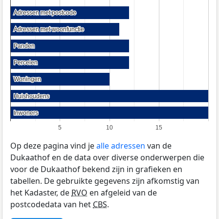
Adressen met postcode
Adressen met postcode
Adressen met woonfunctie
Adressen met woonfunctie
Panden
Panden
Percelen
Percelen
Woningen
Woningen
Huishoudens
Huishoudens
Inwoners
Inwoners
5
10
15
Op deze pagina vind je
alle adressen
van de
Dukaathof en de data over diverse onderwerpen die
voor de Dukaathof bekend zijn in grafieken en
tabellen. De gebruikte gegevens zijn afkomstig van
het Kadaster, de
RVO
en afgeleid van de
postcodedata van het
CBS
.