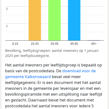
2
2
1
1
0-15
15-25
25-45
45-65
65+
Bevolking, leeftijdsgroepen: aantal inwoners op 1 januari
2025 per leeftijdscategorie.
Het aantal inwoners per leeftijdsgroep is bepaald op
basis van de postcodedata. De
download voor de
gemeente Valkenswaard
bevat veel meer
leeftijdgegevens: Er is een document met het aantal
inwoners in de gemeente per levensjaar en met een
bevolkingspiramide met een uitsplitsing naar leeftijd
en geslacht. Daarnaast bevat het document met
postcodedata het aantal inwoners voor iedere 5