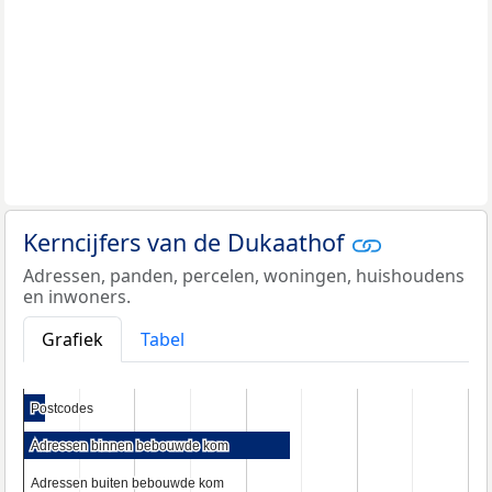
Kerncijfers van de Dukaathof
Adressen, panden, percelen, woningen, huishoudens
en inwoners.
Grafiek
Tabel
Postcodes
Postcodes
Adressen binnen bebouwde kom
Adressen binnen bebouwde kom
Adressen buiten bebouwde kom
Adressen buiten bebouwde kom