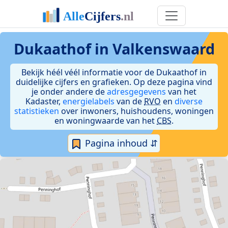
Dukaathof in Valkenswaard
Bekijk héél véél informatie voor de Dukaathof in
duidelijke cijfers en grafieken. Op deze pagina vind
je onder andere de
adresgegevens
van het
Kadaster,
energielabels
van de
RVO
en
diverse
statistieken
over inwoners, huishoudens, woningen
en woningwaarde van het
CBS
.
Pagina inhoud ⇵