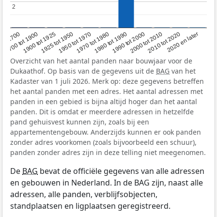
2
2
1950 tot 1970
1990 tot 2000
1900 tot 1925
2020 en later
1970 tot 1980
oor 1700
2000 tot 2010
1925 tot 1950
1980 tot 1990
1700 tot 1900
2010 tot 2020
Overzicht van het aantal panden naar bouwjaar voor de
Dukaathof. Op basis van de gegevens uit de
BAG
van het
Kadaster van 1 juli 2026. Merk op: deze gegevens betreffen
het aantal panden met een adres. Het aantal adressen met
panden in een gebied is bijna altijd hoger dan het aantal
panden. Dit is omdat er meerdere adressen in hetzelfde
pand gehuisvest kunnen zijn, zoals bij een
appartementengebouw. Anderzijds kunnen er ook panden
zonder adres voorkomen (zoals bijvoorbeeld een schuur),
panden zonder adres zijn in deze telling niet meegenomen.
De
BAG
bevat de officiële gegevens van alle adressen
en gebouwen in Nederland. In de BAG zijn, naast alle
adressen, alle panden, verblijfsobjecten,
standplaatsen en ligplaatsen geregistreerd.