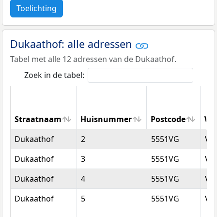
Toelichting
Dukaathof: alle adressen
Tabel met alle 12 adressen van de Dukaathof.
Zoek in de tabel:
Straatnaam
Huisnummer
Postcode
Wo
Straatnaam
Huisnummer
Postcode
Wo
Dukaathof
2
5551VG
Va
Dukaathof
3
5551VG
Va
Dukaathof
4
5551VG
Va
Dukaathof
5
5551VG
Va