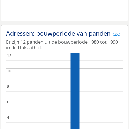
Adressen: bouwperiode van panden
Er zijn 12 panden uit de bouwperiode 1980 tot 1990
in de Dukaathof.
12
12
10
10
8
8
6
6
4
4