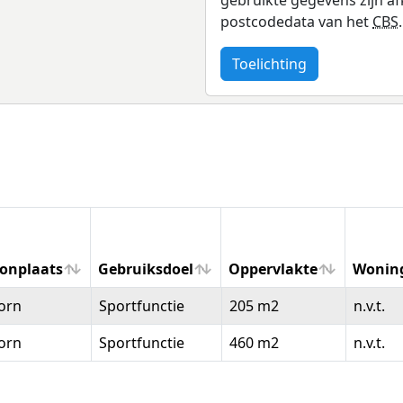
postcodedata van het
CBS
.
Toelichting
onplaats
Gebruiksdoel
Oppervlakte
Wonin
onplaats
Gebruiksdoel
Oppervlakte
Wonin
orn
Sportfunctie
205 m2
n.v.t.
orn
Sportfunctie
460 m2
n.v.t.