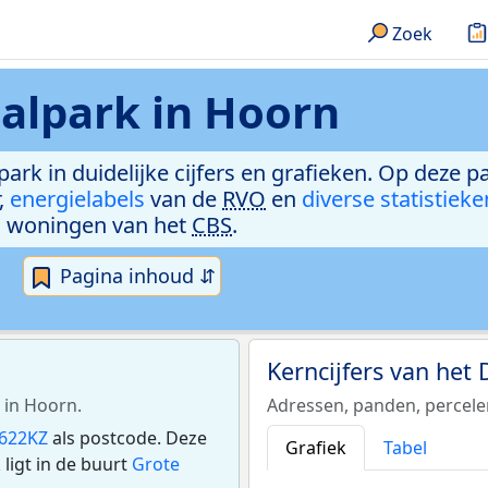
Zoek
alpark in Hoorn
ark in duidelijke cijfers en grafieken. Op deze p
,
energielabels
van de
RVO
en
diverse statistieke
woningen van het
CBS
.
Pagina inhoud ⇵
Kerncijfers van het
 in Hoorn.
Adressen, panden, percel
622KZ
als postcode. Deze
Grafiek
Tabel
ligt in de buurt
Grote