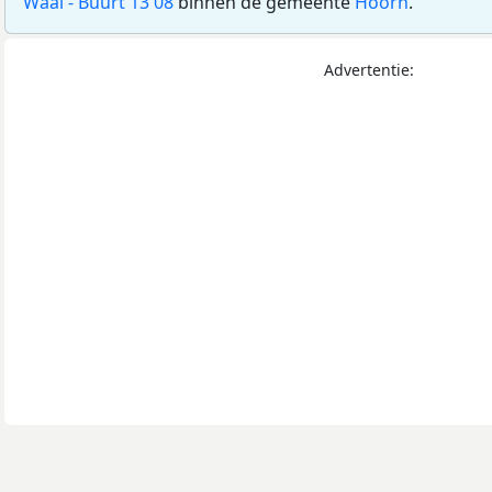
Waal - Buurt 13 08
binnen de gemeente
Hoorn
.
Advertentie: