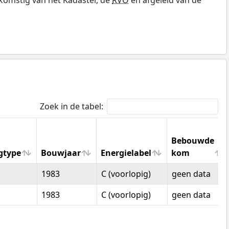
Zoek in de tabel:
Bebouwde
gtype
Bouwjaar
Energielabel
kom
gtype
Bouwjaar
Energielabel
Bebouwde
1983
C (voorlopig)
geen data
kom
1983
C (voorlopig)
geen data