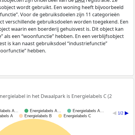
sobject wordt gebruikt. Een woning heeft bijvoorbeeld
unctie”. Voor de gebruiksdoelen zijn 11 categorieën
ect verschillende gebruiksdoelen worden toegekend. Een
bject waarin een boerderij gehuisvest is. Dit object kan
e” als een “woonfunctie” hebben. En een verblijfsobject
est is kan naast gebruiksdoel “industriefunctie”
toorfunctie” hebben.
rgielabel in het Dwaalpark is Energielabels C (2
elabels A…
Energielabels A…
Energielabels A…
1/2
labels A
Energielabels B
Energielabels C