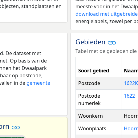
fsobjecten, standplaatsen en
meeste voor in het Dwaalp
download met uitgebreide
energielabels, zowel per p
Gebieden
Tabel met de gebieden die 
. De dataset met
net. Op basis van de
binnen het Dwaalpark
Soort gebied
Naam
kbaar op postcode,
vallen in de
gemeente
Postcode
1622K
Postcode
1622
numeriek
Woonkern
Hoor
oorn
Woonplaats
Hoor