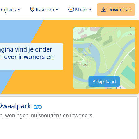
Cijfers
Kaarten
Meer
Download
agina vind je onder
n
over inwoners en
Bekijk kaart
 Dwaalpark
en, woningen, huishoudens en inwoners.