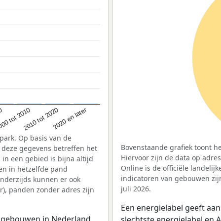
2020 en later
2010 tot 2020
00 tot 2010
00
park. Op basis van de
Bovenstaande grafiek toont he
: deze gegevens betreffen het
Hiervoor zijn de data op adre
n een gebied is bijna altijd
Online is de officiële landeli
en in hetzelfde pand
indicatoren van gebouwen zij
nderzijds kunnen er ook
juli 2026.
), panden zonder adres zijn
Een energielabel geeft aan
n gebouwen in Nederland.
slechtste energielabel en 