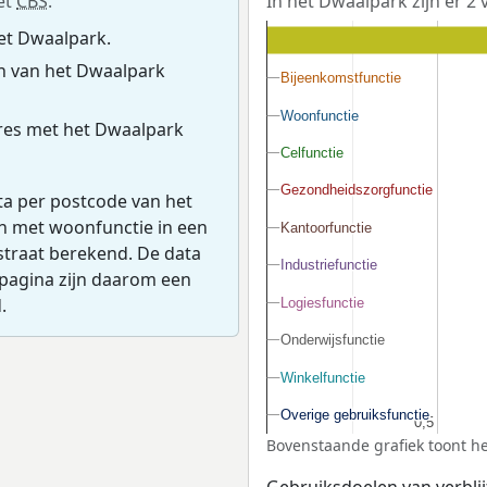
et
CBS
.
In het Dwaalpark zijn er 2 
et Dwaalpark.
n van het Dwaalpark
Bijeenkomstfunctie
Bijeenkomstfunctie
Woonfunctie
Woonfunctie
res met het Dwaalpark
Celfunctie
Celfunctie
Gezondheidszorgfunctie
Gezondheidszorgfunctie
ta per postcode van het
en met woonfunctie in een
Kantoorfunctie
Kantoorfunctie
straat berekend. De data
Industriefunctie
Industriefunctie
pagina zijn daarom een
.
Logiesfunctie
Logiesfunctie
Onderwijsfunctie
Onderwijsfunctie
Winkelfunctie
Winkelfunctie
Overige gebruiksfunctie
Overige gebruiksfunctie
0,5
0,5
Bovenstaande grafiek toont he
Gebruiksdoelen van verblij