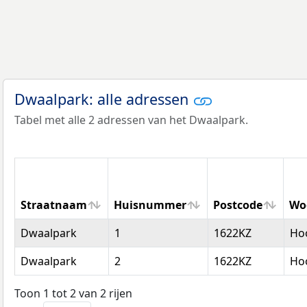
Dwaalpark: alle adressen
Tabel met alle 2 adressen van het Dwaalpark.
Straatnaam
Huisnummer
Postcode
Wo
Straatnaam
Huisnummer
Postcode
Wo
Dwaalpark
1
1622KZ
Ho
Dwaalpark
2
1622KZ
Ho
Toon 1 tot 2 van 2 rijen