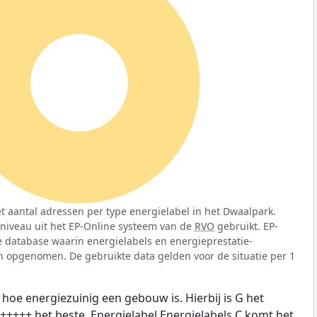
100%
t aantal adressen per type energielabel in het Dwaalpark.
sniveau uit het EP-Online systeem van de
RVO
gebruikt. EP-
jke database waarin energielabels en energieprestatie-
n opgenomen. De gebruikte data gelden voor de situatie per 1
 hoe energiezuinig een gebouw is. Hierbij is G het
A+++++ het beste. Energielabel Energielabels C komt het