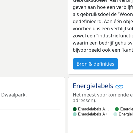
geven aan hoe een verblijf
als gebruiksdoel de “Woonf
gedefinieerd. Aan één obj
voorbeeld is een verblijfso
zowel een “industriefuncti
waarin een bedrijf gehuisv
bijvoorbeeld ook een “kan
Bron & definities
Energielabels
t Dwaalpark.
Het meest voorkomende ene
adressen).
Energielabels A…
Energi
Energielabels A+
Energie