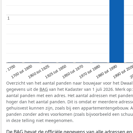
1
1
1700 tot 1900
1980 tot 1990
1925 tot 1950
Voor 1700
20
1970 tot 1980
1900 tot 1925
1990 tot 20
1950 tot 1970
Overzicht van het aantal panden naar bouwjaar voor het Dwaal
gegevens uit de
BAG
van het Kadaster van 1 juli 2026. Merk op
aantal panden met een adres. Het aantal adressen met panden i
hoger dan het aantal panden. Dit is omdat er meerdere adress
gehuisvest kunnen zijn, zoals bij een appartementengebouw. A
panden zonder adres voorkomen (zoals bijvoorbeeld een schuur
in deze telling niet meegenomen.
De
BAG
bevat de officiële gegevens van alle adressen e