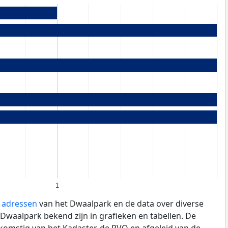
1
e adressen
van het Dwaalpark en de data over diverse
Dwaalpark bekend zijn in grafieken en tabellen. De
fkomstig van het Kadaster, de
RVO
en afgeleid van de