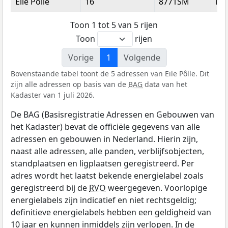
Eile Pôlle
16
8771SM
Nij
Toon 1 tot 5 van 5 rijen
Toon
rijen
Vorige
1
Volgende
Bovenstaande tabel toont de 5 adressen van Eile Pôlle. Dit
zijn alle adressen op basis van de
BAG
data van het
Kadaster van 1 juli 2026.
De BAG (Basisregistratie Adressen en Gebouwen van
het Kadaster) bevat de officiële gegevens van alle
adressen en gebouwen in Nederland. Hierin zijn,
naast alle adressen, alle panden, verblijfsobjecten,
standplaatsen en ligplaatsen geregistreerd. Per
adres wordt het laatst bekende energielabel zoals
geregistreerd bij de
RVO
weergegeven. Voorlopige
energielabels zijn indicatief en niet rechtsgeldig;
definitieve energielabels hebben een geldigheid van
10 jaar en kunnen inmiddels zijn verlopen. In de