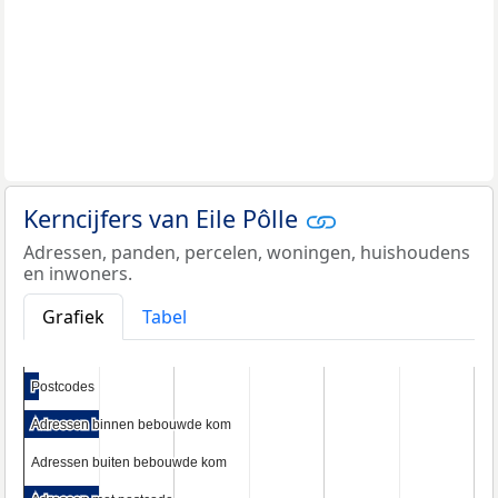
Kerncijfers van Eile Pôlle
Adressen, panden, percelen, woningen, huishoudens
en inwoners.
Grafiek
Tabel
Postcodes
Postcodes
Adressen binnen bebouwde kom
Adressen binnen bebouwde kom
Adressen buiten bebouwde kom
Adressen buiten bebouwde kom