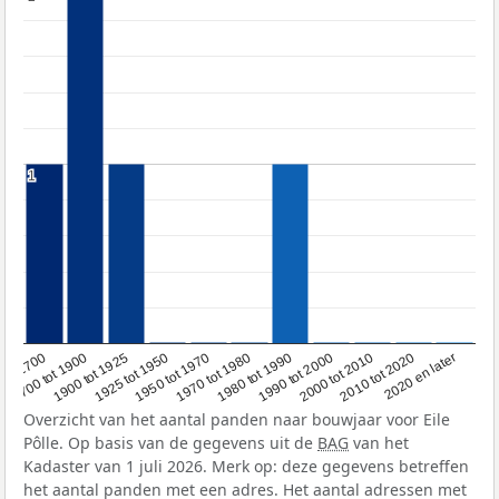
1
1
1950 tot 1970
1990 tot 2000
1900 tot 1925
2020 en later
1970 tot 1980
oor 1700
2000 tot 2010
1925 tot 1950
1980 tot 1990
1700 tot 1900
2010 tot 2020
Overzicht van het aantal panden naar bouwjaar voor Eile
Pôlle. Op basis van de gegevens uit de
BAG
van het
Kadaster van 1 juli 2026. Merk op: deze gegevens betreffen
het aantal panden met een adres. Het aantal adressen met