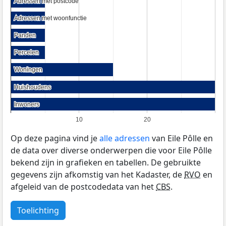
Adressen met postcode
Adressen met postcode
Adressen met woonfunctie
Adressen met woonfunctie
Panden
Panden
Percelen
Percelen
Woningen
Woningen
Huishoudens
Huishoudens
Inwoners
Inwoners
10
20
Op deze pagina vind je
alle adressen
van Eile Pôlle en
de data over diverse onderwerpen die voor Eile Pôlle
bekend zijn in grafieken en tabellen. De gebruikte
gegevens zijn afkomstig van het Kadaster, de
RVO
en
afgeleid van de postcodedata van het
CBS
.
Toelichting