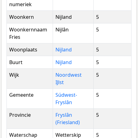
numeriek
Woonkern
Nijland
5
Woonkernnaam
Nijlân
5
Fries
Woonplaats
Nijland
5
Buurt
Nijland
5
Wijk
Noordwest
5
IJlst
Gemeente
Súdwest-
5
Fryslân
Provincie
Fryslân
5
(Friesland)
Waterschap
Wetterskip
5