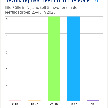
Bevolking naar leeftijd in Eile Pôlle
Eile Pôlle in Nijland telt 5 inwoners in de
leeftijdsgroep 25-45 in 2025.
5
5
4
4
3
3
2
2
1
1
0-15
15-25
25-45
45-65
65+