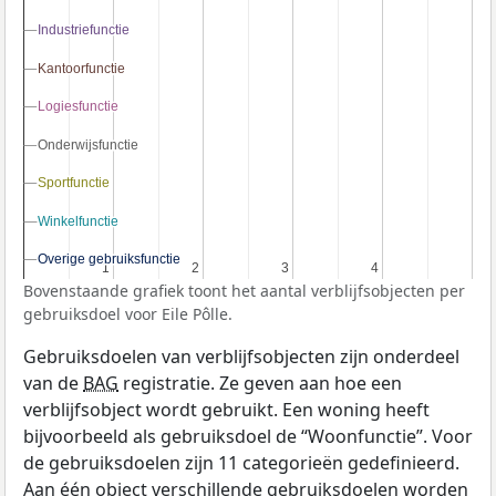
Industriefunctie
Industriefunctie
Kantoorfunctie
Kantoorfunctie
Logiesfunctie
Logiesfunctie
Onderwijsfunctie
Onderwijsfunctie
Sportfunctie
Sportfunctie
Winkelfunctie
Winkelfunctie
Overige gebruiksfunctie
Overige gebruiksfunctie
1
1
2
2
3
3
4
4
Bovenstaande grafiek toont het aantal verblijfsobjecten per
gebruiksdoel voor Eile Pôlle.
Gebruiksdoelen van verblijfsobjecten zijn onderdeel
van de
BAG
registratie. Ze geven aan hoe een
verblijfsobject wordt gebruikt. Een woning heeft
bijvoorbeeld als gebruiksdoel de “Woonfunctie”. Voor
de gebruiksdoelen zijn 11 categorieën gedefinieerd.
Aan één object verschillende gebruiksdoelen worden