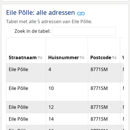
Eile Pôlle: alle adressen
Tabel met alle 5 adressen van Eile Pôlle.
Zoek in de tabel:
Straatnaam
Huisnummer
Postcode
Wo
Straatnaam
Huisnummer
Postcode
Wo
Eile Pôlle
4
8771SM
Nij
Eile Pôlle
10
8771SM
Nij
Eile Pôlle
12
8771SM
Nij
Eile Pôlle
14
8771SM
Nij