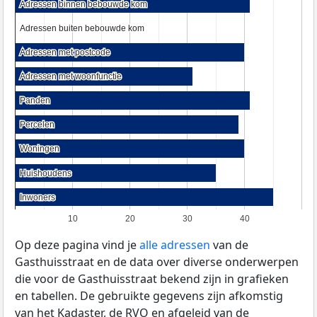
Adressen binnen bebouwde kom
Adressen binnen bebouwde kom
Adressen buiten bebouwde kom
Adressen buiten bebouwde kom
Adressen met postcode
Adressen met postcode
Adressen met woonfunctie
Adressen met woonfunctie
Panden
Panden
Percelen
Percelen
Woningen
Woningen
Huishoudens
Huishoudens
Inwoners
Inwoners
10
20
30
40
Op deze pagina vind je
alle adressen
van de
Gasthuisstraat en de data over diverse onderwerpen
die voor de Gasthuisstraat bekend zijn in grafieken
en tabellen. De gebruikte gegevens zijn afkomstig
van het Kadaster, de
RVO
en afgeleid van de