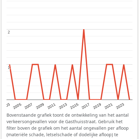
2
2
1
1
2017
2023
2007
2013
2019
2003
2009
2015
2021
2005
2011
Bovenstaande grafiek toont de ontwikkeling van het aantal
verkeersongevallen voor de Gasthuisstraat. Gebruik het
filter boven de grafiek om het aantal ongevallen per afloop
(materiële schade, letselschade of dodelijke afloop) te