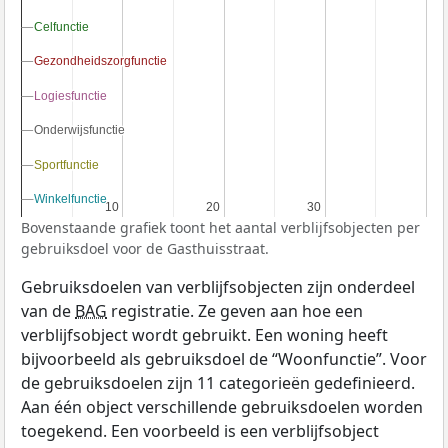
Celfunctie
Celfunctie
Gezondheidszorgfunctie
Gezondheidszorgfunctie
Logiesfunctie
Logiesfunctie
Onderwijsfunctie
Onderwijsfunctie
Sportfunctie
Sportfunctie
Winkelfunctie
Winkelfunctie
10
10
20
20
30
30
Bovenstaande grafiek toont het aantal verblijfsobjecten per
gebruiksdoel voor de Gasthuisstraat.
Gebruiksdoelen van verblijfsobjecten zijn onderdeel
van de
BAG
registratie. Ze geven aan hoe een
verblijfsobject wordt gebruikt. Een woning heeft
bijvoorbeeld als gebruiksdoel de “Woonfunctie”. Voor
de gebruiksdoelen zijn 11 categorieën gedefinieerd.
Aan één object verschillende gebruiksdoelen worden
toegekend. Een voorbeeld is een verblijfsobject