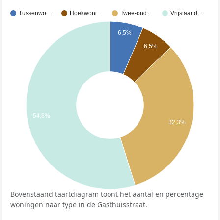
Tussenwo…
Hoekwoni…
Twee-ond…
Vrijstaand…
6,5%
6,5%
54,8%
32,3%
Bovenstaand taartdiagram toont het aantal en percentage
woningen naar type in de Gasthuisstraat.