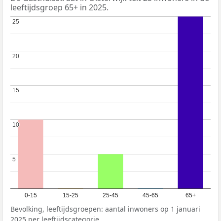
leeftijdsgroep 65+ in 2025.
25
25
20
20
15
15
10
10
5
5
0-15
15-25
25-45
45-65
65+
Bevolking, leeftijdsgroepen: aantal inwoners op 1 januari
2025 per leeftijdscategorie.