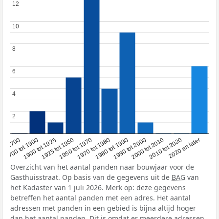
12
12
10
10
8
8
6
6
4
4
2
2
1950 tot 1970
1990 tot 2000
1900 tot 1925
2020 en later
1970 tot 1980
oor 1700
2000 tot 2010
1925 tot 1950
1980 tot 1990
1700 tot 1900
2010 tot 2020
Overzicht van het aantal panden naar bouwjaar voor de
Gasthuisstraat. Op basis van de gegevens uit de
BAG
van
het Kadaster van 1 juli 2026. Merk op: deze gegevens
betreffen het aantal panden met een adres. Het aantal
adressen met panden in een gebied is bijna altijd hoger
dan het aantal panden. Dit is omdat er meerdere adressen