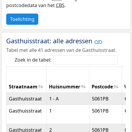
postcodedata van het
CBS
.
Toelichting
Gasthuisstraat: alle adressen
Tabel met alle 41 adressen van de Gasthuisstraat.
Zoek in de tabel:
Straatnaam
Huisnummer
Postcode
Wo
Straatnaam
Huisnummer
Postcode
Wo
Gasthuisstraat
1 - A
5061PB
Ois
Gasthuisstraat
1
5061PB
Ois
Gasthuisstraat
2
5061PB
Ois