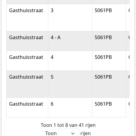
Gasthuisstraat
3
5061PB
Ois
Gasthuisstraat
4 - A
5061PB
Ois
Gasthuisstraat
4
5061PB
Ois
Gasthuisstraat
5
5061PB
Ois
Gasthuisstraat
6
5061PB
Ois
Toon 1 tot 8 van 41 rijen
Toon
rijen