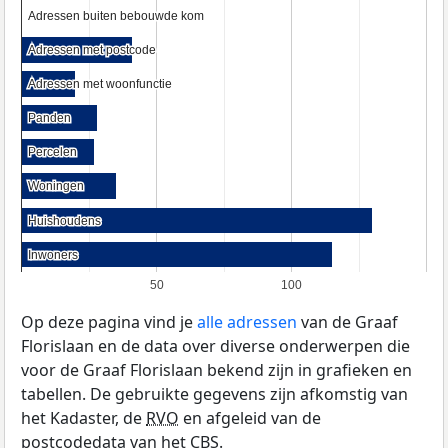
Adressen buiten bebouwde kom
Adressen buiten bebouwde kom
Adressen met postcode
Adressen met postcode
Adressen met woonfunctie
Adressen met woonfunctie
Panden
Panden
Percelen
Percelen
Woningen
Woningen
Huishoudens
Huishoudens
Inwoners
Inwoners
50
100
Op deze pagina vind je
alle adressen
van de Graaf
Florislaan en de data over diverse onderwerpen die
voor de Graaf Florislaan bekend zijn in grafieken en
tabellen. De gebruikte gegevens zijn afkomstig van
het Kadaster, de
RVO
en afgeleid van de
postcodedata van het
CBS
.