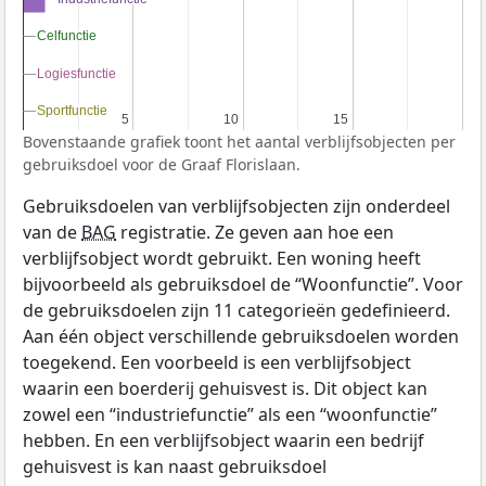
Celfunctie
Celfunctie
Logiesfunctie
Logiesfunctie
Sportfunctie
Sportfunctie
5
5
10
10
15
15
Bovenstaande grafiek toont het aantal verblijfsobjecten per
gebruiksdoel voor de Graaf Florislaan.
Gebruiksdoelen van verblijfsobjecten zijn onderdeel
van de
BAG
registratie. Ze geven aan hoe een
verblijfsobject wordt gebruikt. Een woning heeft
bijvoorbeeld als gebruiksdoel de “Woonfunctie”. Voor
de gebruiksdoelen zijn 11 categorieën gedefinieerd.
Aan één object verschillende gebruiksdoelen worden
toegekend. Een voorbeeld is een verblijfsobject
waarin een boerderij gehuisvest is. Dit object kan
zowel een “industriefunctie” als een “woonfunctie”
hebben. En een verblijfsobject waarin een bedrijf
gehuisvest is kan naast gebruiksdoel