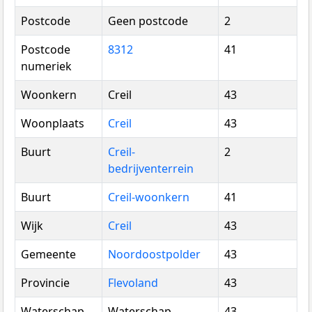
Postcode
Geen postcode
2
Postcode
8312
41
numeriek
Woonkern
Creil
43
Woonplaats
Creil
43
Buurt
Creil-
2
bedrijventerrein
Buurt
Creil-woonkern
41
Wijk
Creil
43
Gemeente
Noordoostpolder
43
Provincie
Flevoland
43
Waterschap
Waterschap
43