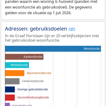
panden waarin een woning is huisvest (panden met
een woonfunctie als gebruiksdoel). De gegevens
gelden voor de situatie op 1 juli 2026.
Adressen: gebruiksdoelen
In de Graaf Florislaan zijn er 20 verblijfsobjecten met
het gebruiksdoel woonfunctie.
Woonfunctie
Kantoorfunctie
Winkelfunctie
Bijeenkomstfunctie
Bijeenkomstfunctie
Onderwijsfunctie
Onderwijsfunctie
Overige gebruiksfunctie
Overige gebruiksfunctie
Gezondheidszorgfunctie
Gezondheidszorgfunctie
Industriefunctie
Industriefunctie