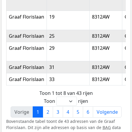
Graaf Florislaan
19
8312AW
Cre
Graaf Florislaan
25
8312AW
Cre
Graaf Florislaan
29
8312AW
Cre
Graaf Florislaan
31
8312AW
Cre
Graaf Florislaan
33
8312AW
Cre
Toon 1 tot 8 van 43 rijen
Toon
rijen
Vorige
1
2
3
4
5
6
Volgende
Bovenstaande tabel toont de 43 adressen van de Graaf
Florislaan. Dit zijn alle adressen op basis van de
BAG
data