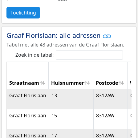
Toelichting
Graaf Florislaan: alle adressen
Tabel met alle 43 adressen van de Graaf Florislaan.
Zoek in de tabel:
Straatnaam
Huisnummer
Postcode
Wo
Straatnaam
Huisnummer
Postcode
Wo
Graaf Florislaan
13
8312AW
Cre
Graaf Florislaan
15
8312AW
Cre
Graaf Florislaan
17
8312AW
Cre