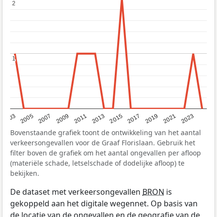
2
2
1
1
2017
2023
2007
2013
2019
2003
2009
2015
2021
2005
2011
Bovenstaande grafiek toont de ontwikkeling van het aantal
verkeersongevallen voor de Graaf Florislaan. Gebruik het
filter boven de grafiek om het aantal ongevallen per afloop
(materiële schade, letselschade of dodelijke afloop) te
bekijken.
De dataset met verkeersongevallen
BRON
is
gekoppeld aan het digitale wegennet. Op basis van
de locatie van de ongevallen en de geografie van de