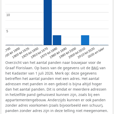
10
10
5
5
1950 tot 1970
1990 tot 2000
1900 tot 1925
2020 en later
1970 tot 1980
oor 1700
2000 tot 2010
1925 tot 1950
1980 tot 1990
1700 tot 1900
2010 tot 2020
Overzicht van het aantal panden naar bouwjaar voor de
Graaf Florislaan. Op basis van de gegevens uit de
BAG
van
het Kadaster van 1 juli 2026. Merk op: deze gegevens
betreffen het aantal panden met een adres. Het aantal
adressen met panden in een gebied is bijna altijd hoger
dan het aantal panden. Dit is omdat er meerdere adressen
in hetzelfde pand gehuisvest kunnen zijn, zoals bij een
appartementengebouw. Anderzijds kunnen er ook panden
zonder adres voorkomen (zoals bijvoorbeeld een schuur),
panden zonder adres zijn in deze telling niet meegenomen.