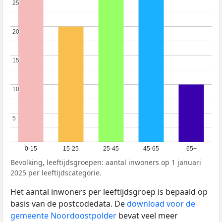
25
25
20
20
15
15
10
10
5
5
0-15
15-25
25-45
45-65
65+
Bevolking, leeftijdsgroepen: aantal inwoners op 1 januari
2025 per leeftijdscategorie.
Het aantal inwoners per leeftijdsgroep is bepaald op
basis van de postcodedata. De
download voor de
gemeente Noordoostpolder
bevat veel meer