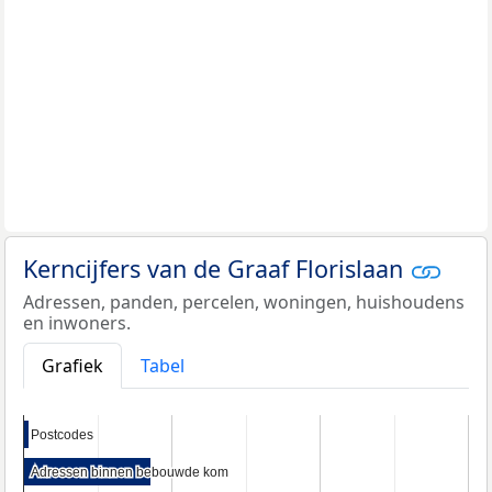
Kerncijfers van de Graaf Florislaan
Adressen, panden, percelen, woningen, huishoudens
en inwoners.
Grafiek
Tabel
Postcodes
Postcodes
Adressen binnen bebouwde kom
Adressen binnen bebouwde kom