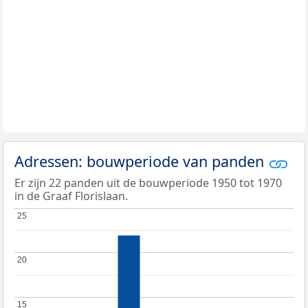
Adressen: bouwperiode van panden
Er zijn 22 panden uit de bouwperiode 1950 tot 1970
in de Graaf Florislaan.
25
25
20
20
15
15