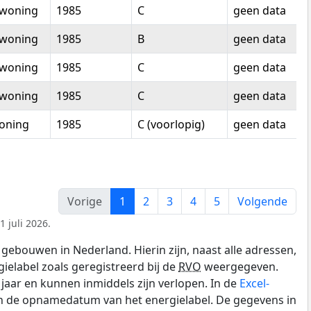
woning
1985
C
geen data
woning
1985
B
geen data
woning
1985
C
geen data
woning
1985
C
geen data
oning
1985
C (voorlopig)
geen data
Vorige
1
2
3
4
5
Volgende
 juli 2026.
gebouwen in Nederland. Hierin zijn, naast alle adressen,
gielabel zoals geregistreerd bij de
RVO
weergegeven.
0 jaar en kunnen inmiddels zijn verlopen. In de
Excel-
en de opnamedatum van het energielabel. De gegevens in