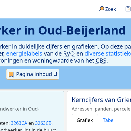
Zoek
ker in Oud-Beijerland
ker in duidelijke cijfers en grafieken. Op deze p
er,
energielabels
van de
RVO
en
diverse statistie
woningen en woningwaarde van het
CBS
.
Pagina inhoud ⇵
Kerncijfers van Gr
iendwerker in Oud-
Adressen, panden, percel
Grafiek
Tabel
eten:
3263CA
en
3263CB
.
dwerker ligt in de buurt