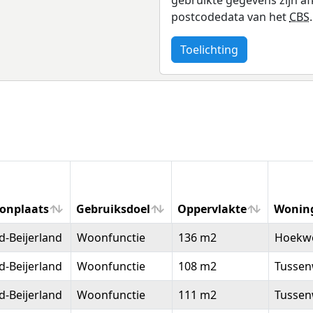
postcodedata van het
CBS
.
Toelichting
onplaats
Gebruiksdoel
Oppervlakte
Wonin
onplaats
Gebruiksdoel
Oppervlakte
Wonin
-Beijerland
Woonfunctie
136 m2
Hoekw
-Beijerland
Woonfunctie
108 m2
Tussen
-Beijerland
Woonfunctie
111 m2
Tussen