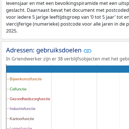
levensjaar en met een bevolkingspiramide met een uitspli
geslacht. Daarnaast bevat het document met postcoded
voor iedere 5 jarige leeftijdsgroep van ‘0 tot 5 jaar’ tot 
viercijferige (numerieke) postcode voor alle jaren in de
2025.
Adressen: gebruiksdoelen
In Griendwerker zijn er 38 verblijfsobjecten met het ge
Bijeenkomstfunctie
Bijeenkomstfunctie
Celfunctie
Celfunctie
Gezondheidszorgfunctie
Gezondheidszorgfunctie
Industriefunctie
Industriefunctie
Kantoorfunctie
Kantoorfunctie
Logiesfunctie
Logiesfunctie