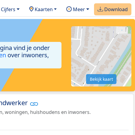
Cijfers
Kaarten
Meer
Download
agina vind je onder
ken
over inwoners,
Bekijk kaart
iendwerker
en, woningen, huishoudens en inwoners.