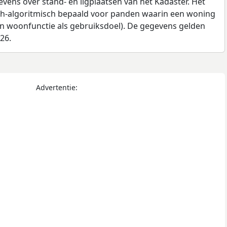
ens over stand- en ligplaatsen van het Kadaster. Het
ch-algoritmisch bepaald voor panden waarin een woning
en woonfunctie als gebruiksdoel). De gegevens gelden
026.
Advertentie: