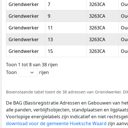
Griendwerker
7
3263CA
Oud
Griendwerker
9
3263CA
Oud
Griendwerker
11
3263CA
Oud
Griendwerker
13
3263CA
Oud
Griendwerker
15
3263CA
Oud
Toon 1 tot 8 van 38 rijen
Toon
rijen
Bovenstaande tabel toont de 38 adressen van Griendwerker. Dit
De BAG (Basisregistratie Adressen en Gebouwen van het K
alle panden, verblijfsobjecten, standplaatsen en ligplaa
Voorlopige energielabels zijn indicatief en niet rechtsge
download voor de gemeente Hoeksche Waard
zijn aanv