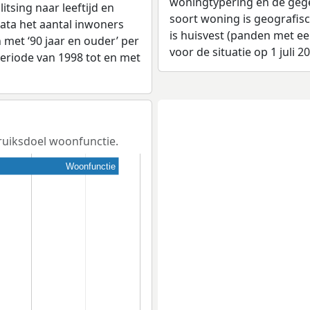
woningtypering en de gegev
tsing naar leeftijd en
soort woning is geografis
ata het aantal inwoners
is huisvest (panden met e
en met ‘90 jaar en ouder’ per
voor de situatie op 1 juli 2
 periode van 1998 tot en met
bruiksdoel woonfunctie.
Woonfunctie