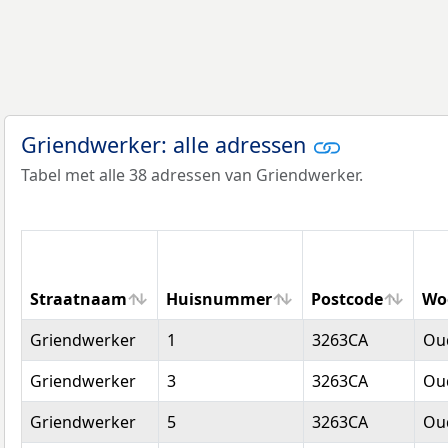
Griendwerker: alle adressen
Tabel met alle 38 adressen van Griendwerker.
Straatnaam
Huisnummer
Postcode
Wo
Straatnaam
Huisnummer
Postcode
Wo
Griendwerker
1
3263CA
Oud
Griendwerker
3
3263CA
Oud
Griendwerker
5
3263CA
Oud