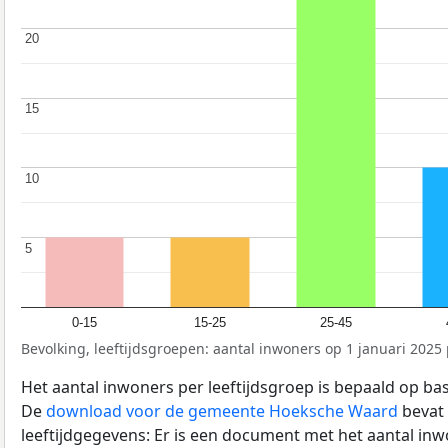
20
20
15
15
10
10
5
5
0-15
15-25
25-45
Bevolking, leeftijdsgroepen: aantal inwoners op 1 januari 2025 p
Het aantal inwoners per leeftijdsgroep is bepaald op ba
De
download voor de gemeente Hoeksche Waard
bevat 
leeftijdgegevens: Er is een document met het aantal in