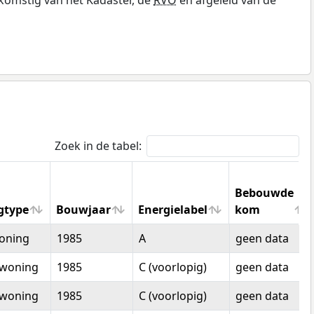
Zoek in de tabel:
Bebouwde
gtype
Bouwjaar
Energielabel
kom
gtype
Bouwjaar
Energielabel
Bebouwde
oning
1985
A
geen data
kom
woning
1985
C (voorlopig)
geen data
woning
1985
C (voorlopig)
geen data