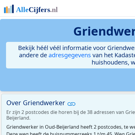
Griendwer
Bekijk héél véél informatie voor Griendwer
andere de
adresgegevens
van het Kadast
huishoudens, 
Over Griendwerker
Er zijn 2 postcodes die horen bij de 38 adressen van Gr
Beijerland.
Griendwerker in Oud-Beijerland heeft 2 postcodes, te w
Deze weg heeft de huisnummerreeks 1 t/m 45. Weg Grien