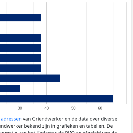
30
40
50
60
e adressen
van Griendwerker en de data over diverse
ndwerker bekend zijn in grafieken en tabellen. De
fkomstig van het Kadaster, de
RVO
en afgeleid van de