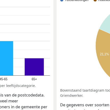
21,1%
45-65
65+
er leeftijdscategorie.
Bovenstaand taartdiagram too
sis van de postcodedata.
Griendwerker.
veel meer
De gegevens over soorten
woners in de gemeente per