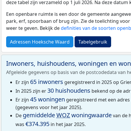
deze tabel zijn verzameld op 1 juli 2026. Na deze datum
Een openbare ruimte is een door de gemeente aangewezen
park, erf, spoorbaan of brug zijn. Zie de toelichting vo
weer te geven. Bekijk de
definities van de soorten open
Adressen Hoeksche Waard
Tabelgebruik
Inwoners, huishoudens, woningen en wo
Afgeleide gegevens op basis van de postcodedata van h
65 inwoners
Er zijn
geregistreerd in 2025 op Grie
30 huishoudens
In 2025 zijn er
bekend op de adr
45 woningen
Er zijn
geregistreerd met een adres
(gegevens voor het jaar 2025).
gemiddelde
WOZ
woningwaarde
De
van de 
€374.395
was
in het jaar 2025.