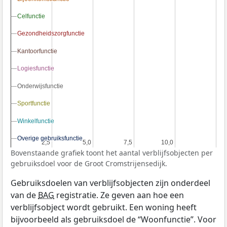
Celfunctie
Celfunctie
Gezondheidszorgfunctie
Gezondheidszorgfunctie
Kantoorfunctie
Kantoorfunctie
Logiesfunctie
Logiesfunctie
Onderwijsfunctie
Onderwijsfunctie
Sportfunctie
Sportfunctie
Winkelfunctie
Winkelfunctie
Overige gebruiksfunctie
Overige gebruiksfunctie
2,5
2,5
5,0
5,0
7,5
7,5
10,0
10,0
Bovenstaande grafiek toont het aantal verblijfsobjecten per
gebruiksdoel voor de Groot Cromstrijensedijk.
Gebruiksdoelen van verblijfsobjecten zijn onderdeel
van de
BAG
registratie. Ze geven aan hoe een
verblijfsobject wordt gebruikt. Een woning heeft
bijvoorbeeld als gebruiksdoel de “Woonfunctie”. Voor