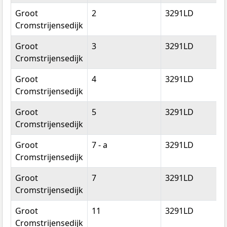
Groot
2
3291LD
S
Cromstrijensedijk
Groot
3
3291LD
S
Cromstrijensedijk
Groot
4
3291LD
S
Cromstrijensedijk
Groot
5
3291LD
S
Cromstrijensedijk
Groot
7 - a
3291LD
S
Cromstrijensedijk
Groot
7
3291LD
S
Cromstrijensedijk
Groot
11
3291LD
S
Cromstrijensedijk