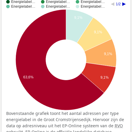
Energielabel…
Energielabel…
Energielabel…
1/2
Energielabel…
Energielabel…
Energielabel…
9,1%
9,1%
9,1%
63,6%
9,1%
Bovenstaande grafiek toont het aantal adressen per type
energielabel in de Groot Cromstrijensedijk. Hiervoor zijn de
data op adresniveau uit het EP-Online systeem van de
RVO
gebruikt. EP-Online is de officiële landelijke database