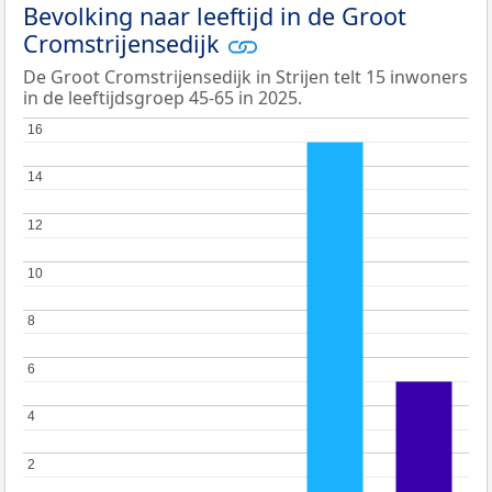
Bevolking naar leeftijd in de Groot
Cromstrijensedijk
De Groot Cromstrijensedijk in Strijen telt 15 inwoners
in de leeftijdsgroep 45-65 in 2025.
16
16
14
14
12
12
10
10
8
8
6
6
4
4
2
2