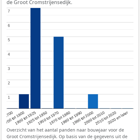
de Groot Cromstrijensedijk.
7
7
6
6
5
5
4
4
3
3
2
2
1
1
1950 tot 1970
1990 tot 2000
1900 tot 1925
2020 en later
1970 tot 1980
oor 1700
2000 tot 2010
1925 tot 1950
1980 tot 1990
1700 tot 1900
2010 tot 2020
Overzicht van het aantal panden naar bouwjaar voor de
Groot Cromstrijensedijk. Op basis van de gegevens uit de