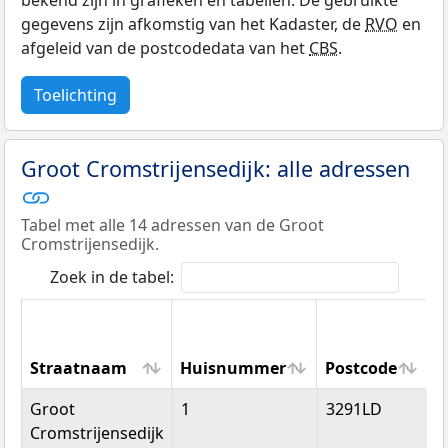
bekend zijn in grafieken en tabellen. De gebruikte
gegevens zijn afkomstig van het Kadaster, de
RVO
en
afgeleid van de postcodedata van het
CBS
.
Toelichting
Groot Cromstrijensedijk: alle adressen
Tabel met alle 14 adressen van de Groot
Cromstrijensedijk.
Zoek in de tabel:
Straatnaam
Huisnummer
Postcode
W
Straatnaam
Huisnummer
Postcode
W
Groot
1
3291LD
S
Cromstrijensedijk