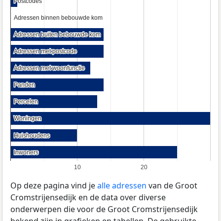
Postcodes
Postcodes
Adressen binnen bebouwde kom
Adressen binnen bebouwde kom
Adressen buiten bebouwde kom
Adressen buiten bebouwde kom
Adressen met postcode
Adressen met postcode
Adressen met woonfunctie
Adressen met woonfunctie
Panden
Panden
Percelen
Percelen
Woningen
Woningen
Huishoudens
Huishoudens
Inwoners
Inwoners
10
20
Op deze pagina vind je
alle adressen
van de Groot
Cromstrijensedijk en de data over diverse
onderwerpen die voor de Groot Cromstrijensedijk