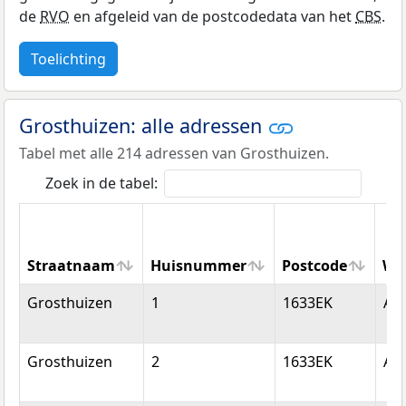
de
RVO
en afgeleid van de postcodedata van het
CBS
.
Toelichting
Grosthuizen: alle adressen
Tabel met alle 214 adressen van Grosthuizen.
Zoek in de tabel:
Straatnaam
Huisnummer
Postcode
Wo
Straatnaam
Huisnummer
Postcode
Wo
Grosthuizen
1
1633EK
Av
Grosthuizen
2
1633EK
Av