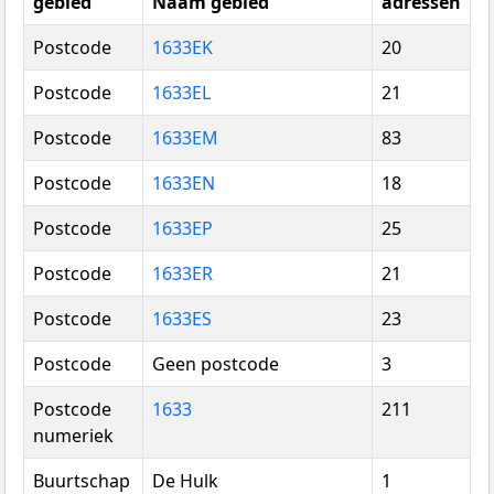
gebied
Naam gebied
adressen
Postcode
1633EK
20
Postcode
1633EL
21
Postcode
1633EM
83
Postcode
1633EN
18
Postcode
1633EP
25
Postcode
1633ER
21
Postcode
1633ES
23
Postcode
Geen postcode
3
Postcode
1633
211
numeriek
Buurtschap
De Hulk
1