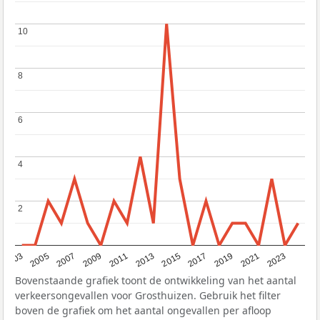
10
10
8
8
6
6
4
4
2
2
2017
2023
2007
2013
2019
2003
2009
2015
2021
2005
2011
Bovenstaande grafiek toont de ontwikkeling van het aantal
verkeersongevallen voor Grosthuizen. Gebruik het filter
boven de grafiek om het aantal ongevallen per afloop