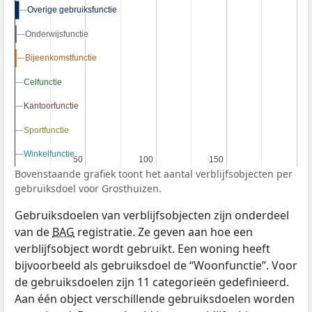
Overige gebruiksfunctie
Overige gebruiksfunctie
Onderwijsfunctie
Onderwijsfunctie
Bijeenkomstfunctie
Bijeenkomstfunctie
Celfunctie
Celfunctie
Kantoorfunctie
Kantoorfunctie
Sportfunctie
Sportfunctie
Winkelfunctie
Winkelfunctie
50
50
100
100
150
150
Bovenstaande grafiek toont het aantal verblijfsobjecten per
gebruiksdoel voor Grosthuizen.
Gebruiksdoelen van verblijfsobjecten zijn onderdeel
van de
BAG
registratie. Ze geven aan hoe een
verblijfsobject wordt gebruikt. Een woning heeft
bijvoorbeeld als gebruiksdoel de “Woonfunctie”. Voor
de gebruiksdoelen zijn 11 categorieën gedefinieerd.
Aan één object verschillende gebruiksdoelen worden