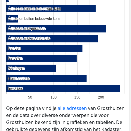
Adressen binnen bebouwde kom
Adressen binnen bebouwde kom
Adressen buiten bebouwde kom
Adressen buiten bebouwde kom
Adressen met postcode
Adressen met postcode
Adressen met woonfunctie
Adressen met woonfunctie
Panden
Panden
Percelen
Percelen
Woningen
Woningen
Huishoudens
Huishoudens
Inwoners
Inwoners
50
100
150
200
Op deze pagina vind je
alle adressen
van Grosthuizen
en de data over diverse onderwerpen die voor
Grosthuizen bekend zijn in grafieken en tabellen. De
gebruikte gegevens zijn afkomstig van het Kadaster,