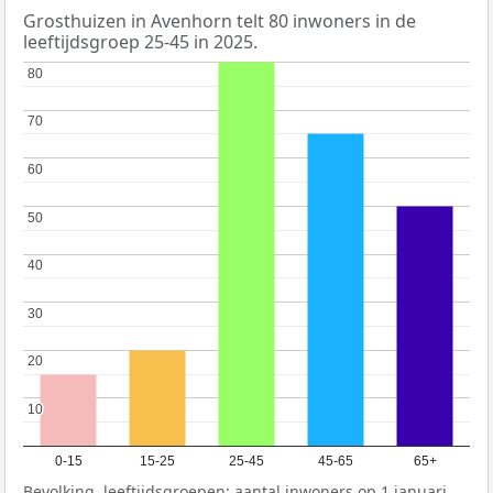
Grosthuizen in Avenhorn telt 80 inwoners in de
leeftijdsgroep 25-45 in 2025.
80
80
70
70
60
60
50
50
40
40
30
30
20
20
10
10
0-15
15-25
25-45
45-65
65+
Bevolking, leeftijdsgroepen: aantal inwoners op 1 januari