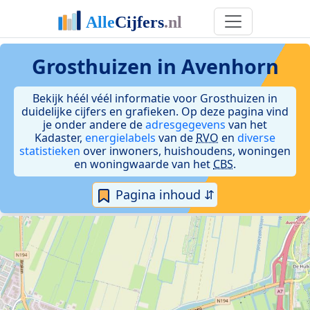
Grosthuizen in Avenhorn
Bekijk héél véél informatie voor Grosthuizen in
duidelijke cijfers en grafieken. Op deze pagina vind
je onder andere de
adresgegevens
van het
Kadaster,
energielabels
van de
RVO
en
diverse
statistieken
over inwoners, huishoudens, woningen
en woningwaarde van het
CBS
.
Pagina inhoud ⇵