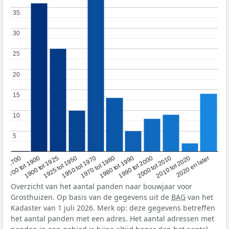
35
35
30
30
25
25
20
20
15
15
10
10
5
5
1950 tot 1970
1990 tot 2000
1900 tot 1925
2020 en later
1970 tot 1980
oor 1700
2000 tot 2010
1925 tot 1950
1980 tot 1990
1700 tot 1900
2010 tot 2020
Overzicht van het aantal panden naar bouwjaar voor
Grosthuizen. Op basis van de gegevens uit de
BAG
van het
Kadaster van 1 juli 2026. Merk op: deze gegevens betreffen
het aantal panden met een adres. Het aantal adressen met