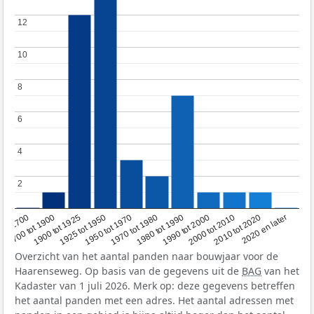
12
12
10
10
8
8
6
6
4
4
2
2
1950 tot 1970
1990 tot 2000
1900 tot 1925
2020 en later
1970 tot 1980
oor 1700
2000 tot 2010
1925 tot 1950
1980 tot 1990
1700 tot 1900
2010 tot 2020
Overzicht van het aantal panden naar bouwjaar voor de
Haarenseweg. Op basis van de gegevens uit de
BAG
van het
Kadaster van 1 juli 2026. Merk op: deze gegevens betreffen
het aantal panden met een adres. Het aantal adressen met