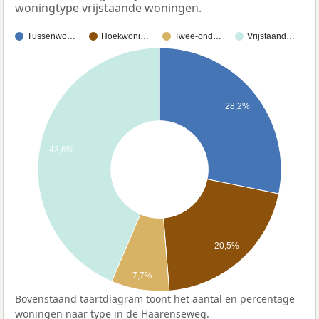
woningtype vrijstaande woningen.
Tussenwo…
Hoekwoni…
Twee-ond…
Vrijstaand…
28,2%
43,6%
20,5%
7,7%
Bovenstaand taartdiagram toont het aantal en percentage
woningen naar type in de Haarenseweg.