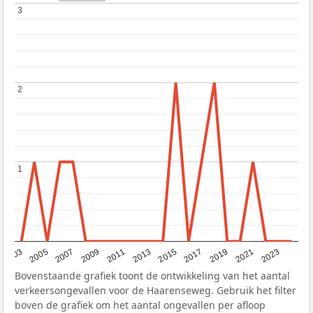
3
3
2
2
1
1
2017
2023
2007
2013
2019
2003
2009
2015
2021
2005
2011
Bovenstaande grafiek toont de ontwikkeling van het aantal
verkeersongevallen voor de Haarenseweg. Gebruik het filter
boven de grafiek om het aantal ongevallen per afloop