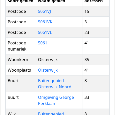
Soort gebied
Naam gebied
adressen
Postcode
5061VJ
15
Postcode
5061VK
3
Postcode
5061VL
23
Postcode
5061
41
numeriek
Woonkern
Oisterwijk
35
Woonplaats
Oisterwijk
41
Buurt
Buitengebied
8
Oisterwijk Noord
Buurt
Omgeving George
33
Perklaan
Wijk
Buitengebied
8