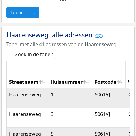
Toelichting
Haarenseweg: alle adressen
Tabel met alle 41 adressen van de Haarenseweg.
Zoek in de tabel:
Straatnaam
Huisnummer
Postcode
Wo
Straatnaam
Huisnummer
Postcode
Wo
Haarenseweg
1
5061VJ
Ois
Haarenseweg
3
5061VJ
Ois
Haarenseweg
5
5061VJ
Ois