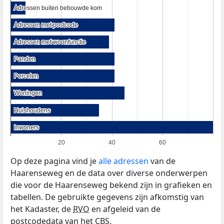
Adressen buiten bebouwde kom
Adressen buiten bebouwde kom
Adressen met postcode
Adressen met postcode
Adressen met woonfunctie
Adressen met woonfunctie
Panden
Panden
Percelen
Percelen
Woningen
Woningen
Huishoudens
Huishoudens
Inwoners
Inwoners
20
40
60
Op deze pagina vind je
alle adressen
van de
Haarenseweg en de data over diverse onderwerpen
die voor de Haarenseweg bekend zijn in grafieken en
tabellen. De gebruikte gegevens zijn afkomstig van
het Kadaster, de
RVO
en afgeleid van de
postcodedata van het
CBS
.