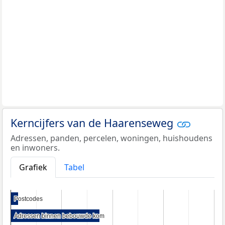
Kerncijfers van de Haarenseweg
Adressen, panden, percelen, woningen, huishoudens
en inwoners.
Grafiek
Tabel
Postcodes
Postcodes
Adressen binnen bebouwde kom
Adressen binnen bebouwde kom