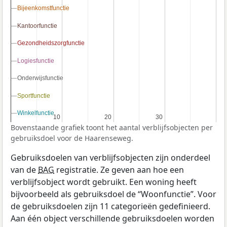
Bijeenkomstfunctie
Bijeenkomstfunctie
Kantoorfunctie
Kantoorfunctie
Gezondheidszorgfunctie
Gezondheidszorgfunctie
Logiesfunctie
Logiesfunctie
Onderwijsfunctie
Onderwijsfunctie
Sportfunctie
Sportfunctie
Winkelfunctie
Winkelfunctie
10
10
20
20
30
30
Bovenstaande grafiek toont het aantal verblijfsobjecten per
gebruiksdoel voor de Haarenseweg.
Gebruiksdoelen van verblijfsobjecten zijn onderdeel
van de
BAG
registratie. Ze geven aan hoe een
verblijfsobject wordt gebruikt. Een woning heeft
bijvoorbeeld als gebruiksdoel de “Woonfunctie”. Voor
de gebruiksdoelen zijn 11 categorieën gedefinieerd.
Aan één object verschillende gebruiksdoelen worden