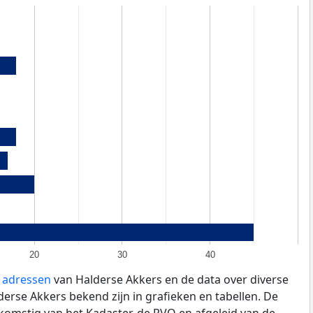
20
30
40
e adressen
van Halderse Akkers en de data over diverse
rse Akkers bekend zijn in grafieken en tabellen. De
fkomstig van het Kadaster, de
RVO
en afgeleid van de