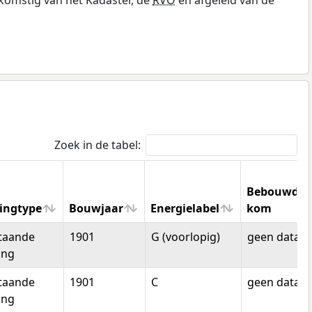
Zoek in de tabel:
Bebouwde
ingtype
Bouwjaar
Energielabel
kom
ingtype
Bouwjaar
Energielabel
Bebouwde
staande
1901
G (voorlopig)
geen data
kom
ing
staande
1901
C
geen data
ing