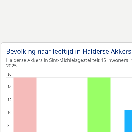
Bevolking naar leeftijd in Halderse Akker
Halderse Akkers in Sint-Michielsgestel telt 15 inwoners i
2025.
16
16
14
14
12
12
10
10
8
8