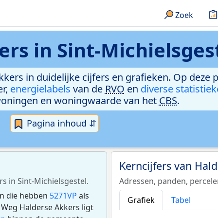
Zoek
rs in Sint-Michielsges
kers in duidelijke cijfers en grafieken. Op deze 
er,
energielabels
van de
RVO
en
diverse statistie
woningen en woningwaarde van het
CBS
.
Pagina inhoud ⇵
Kerncijfers van Hal
s in Sint-Michielsgestel.
Adressen, panden, percel
 en die hebben
5271VP
als
Grafiek
Tabel
Weg Halderse Akkers ligt