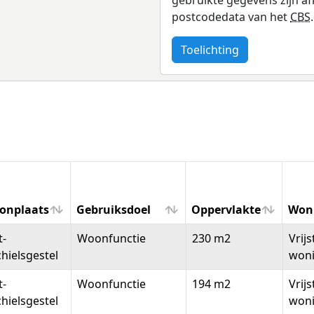
postcodedata van het
CBS
.
Toelichting
onplaats
Gebruiksdoel
Oppervlakte
Won
onplaats
Gebruiksdoel
Oppervlakte
Won
t-
Woonfunctie
230 m2
Vrij
hielsgestel
won
t-
Woonfunctie
194 m2
Vrij
hielsgestel
won