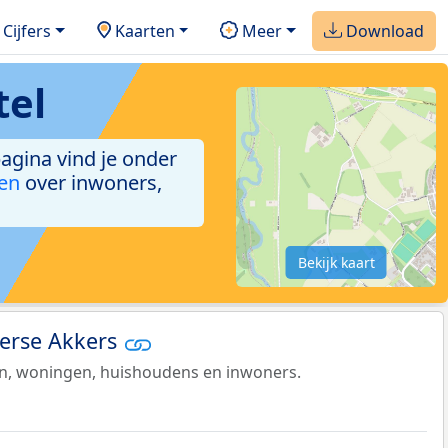
Cijfers
Kaarten
Meer
Download
tel
pagina vind je onder
ken
over inwoners,
Bekijk kaart
derse Akkers
en, woningen, huishoudens en inwoners.