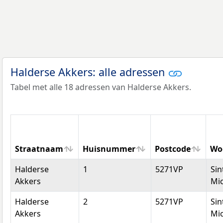
Halderse Akkers: alle adressen
Tabel met alle 18 adressen van Halderse Akkers.
Straatnaam
Huisnummer
Postcode
Wo
Straatnaam
Huisnummer
Postcode
Wo
Halderse
1
5271VP
Sin
Akkers
Mic
Halderse
2
5271VP
Sin
Akkers
Mic