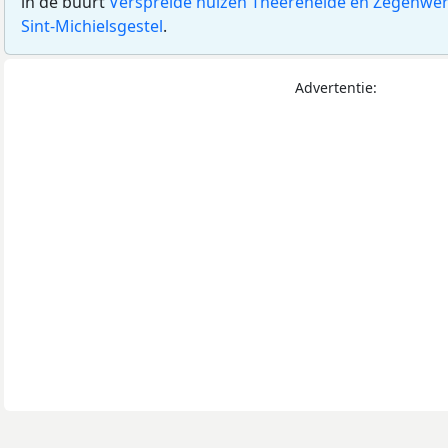
in de buurt
Verspreide huizen Theereheide en Zegenwe
Sint-Michielsgestel
.
Advertentie: