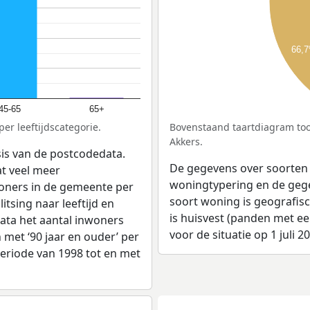
66,
45-65
65+
er leeftijdscategorie.
Bovenstaand taartdiagram too
Akkers.
sis van de postcodedata.
De gegevens over soorten
t veel meer
woningtypering en de gegev
woners in de gemeente per
soort woning is geografis
tsing naar leeftijd en
is huisvest (panden met e
ata het aantal inwoners
voor de situatie op 1 juli 2
en met ‘90 jaar en ouder’ per
 periode van 1998 tot en met