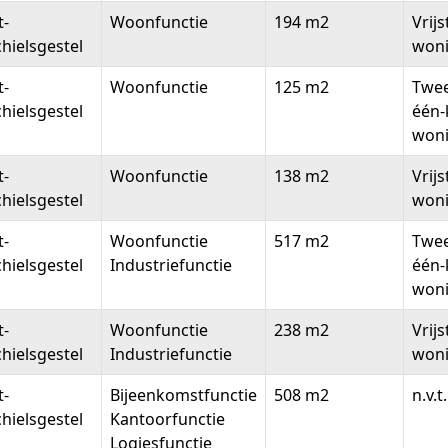
t-
Woonfunctie
194 m2
Vrij
hielsgestel
won
t-
Woonfunctie
125 m2
Twee
hielsgestel
één-
won
t-
Woonfunctie
138 m2
Vrij
hielsgestel
won
t-
Woonfunctie
517 m2
Twee
hielsgestel
Industriefunctie
één-
won
t-
Woonfunctie
238 m2
Vrij
hielsgestel
Industriefunctie
won
t-
Bijeenkomstfunctie
508 m2
n.v.t.
hielsgestel
Kantoorfunctie
Logiesfunctie