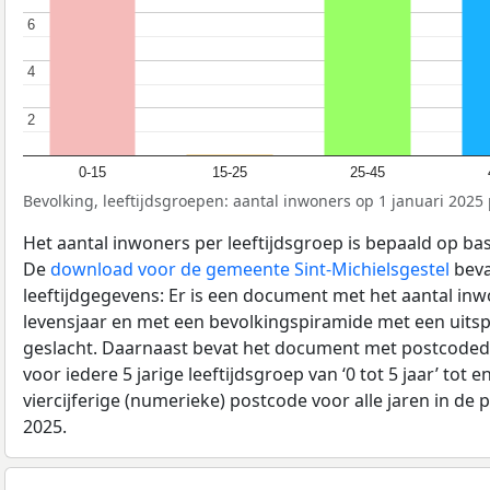
6
6
4
4
2
2
0-15
15-25
25-45
Bevolking, leeftijdsgroepen: aantal inwoners op 1 januari 2025 p
Het aantal inwoners per leeftijdsgroep is bepaald op ba
De
download voor de gemeente Sint-Michielsgestel
beva
leeftijdgegevens: Er is een document met het aantal in
levensjaar en met een bevolkingspiramide met een uitspli
geslacht. Daarnaast bevat het document met postcoded
voor iedere 5 jarige leeftijdsgroep van ‘0 tot 5 jaar’ tot 
viercijferige (numerieke) postcode voor alle jaren in de
2025.