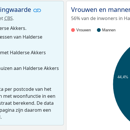
ningwaarde
Vrouwen en mannen
et
CBS
.
56% van de inwoners in Hal
erse Akkers.
Vrouwen
Mannen
essen van Halderse
 met Halderse Akkers
uizen aan Halderse Akkers
44,4%
ta per postcode van het
en met woonfunctie in een
straat berekend. De data
pagina zijn daarom een
.