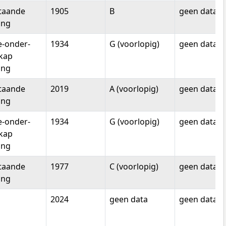
staande
1905
B
geen data
ing
-onder-
1934
G (voorlopig)
geen data
kap
ing
staande
2019
A (voorlopig)
geen data
ing
-onder-
1934
G (voorlopig)
geen data
kap
ing
staande
1977
C (voorlopig)
geen data
ing
2024
geen data
geen data