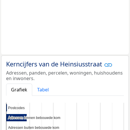
Kerncijfers van de Heinsiusstraat
Adressen, panden, percelen, woningen, huishoudens
en inwoners.
Grafiek
Tabel
Postcodes
Postcodes
Adressen binnen bebouwde kom
Adressen binnen bebouwde kom
Adressen buiten bebouwde kom
Adressen buiten bebouwde kom