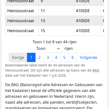
Heinsiusstraat
9
4105DE
Cu
Heinsiusstraat
11
4105DE
Cu
Heinsiusstraat
13
4105DE
Cu
Heinsiusstraat
15
4105DE
Cu
Toon 1 tot 8 van 44 rijen
Toon
rijen
Vorige
1
2
3
4
5
6
Volgende
Bovenstaande tabel toont de 44 adressen van de
Heinsiusstraat. Dit zijn alle adressen op basis van de
BAG
data van het Kadaster van 1 juli 2026.
De BAG (Basisregistratie Adressen en Gebouwen van
het Kadaster) bevat de officiële gegevens van alle
adressen en gebouwen in Nederland. Hierin zijn,
naast alle adressen, alle panden, verblijfsobjecten,
standplaatsen en ligplaatsen geregistreerd. Per