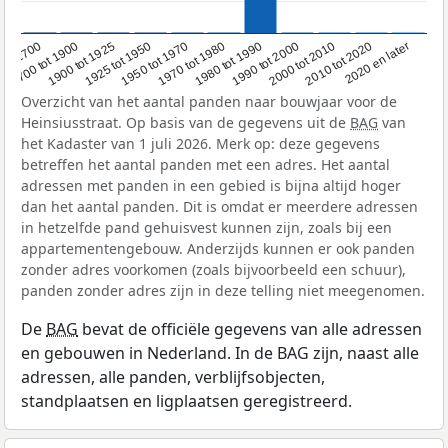
1950 tot 1970
1990 tot 2000
1900 tot 1925
2020 en later
1970 tot 1980
oor 1700
2000 tot 2010
1925 tot 1950
1980 tot 1990
1700 tot 1900
2010 tot 2020
Overzicht van het aantal panden naar bouwjaar voor de
Heinsiusstraat. Op basis van de gegevens uit de
BAG
van
het Kadaster van 1 juli 2026. Merk op: deze gegevens
betreffen het aantal panden met een adres. Het aantal
adressen met panden in een gebied is bijna altijd hoger
dan het aantal panden. Dit is omdat er meerdere adressen
in hetzelfde pand gehuisvest kunnen zijn, zoals bij een
appartementengebouw. Anderzijds kunnen er ook panden
zonder adres voorkomen (zoals bijvoorbeeld een schuur),
panden zonder adres zijn in deze telling niet meegenomen.
De
BAG
bevat de officiële gegevens van alle adressen
en gebouwen in Nederland. In de BAG zijn, naast alle
adressen, alle panden, verblijfsobjecten,
standplaatsen en ligplaatsen geregistreerd.