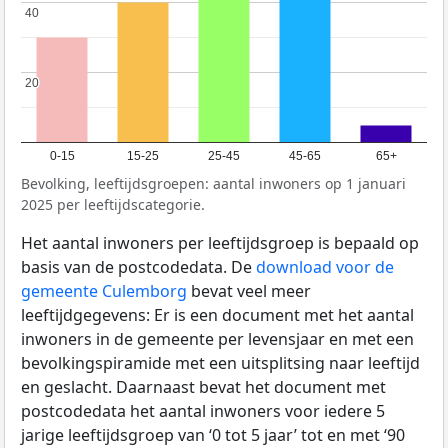
40
40
20
20
0-15
15-25
25-45
45-65
65+
Bevolking, leeftijdsgroepen: aantal inwoners op 1 januari
2025 per leeftijdscategorie.
Het aantal inwoners per leeftijdsgroep is bepaald op
basis van de postcodedata. De
download voor de
gemeente Culemborg
bevat veel meer
leeftijdgegevens: Er is een document met het aantal
inwoners in de gemeente per levensjaar en met een
bevolkingspiramide met een uitsplitsing naar leeftijd
en geslacht. Daarnaast bevat het document met
postcodedata het aantal inwoners voor iedere 5
jarige leeftijdsgroep van ‘0 tot 5 jaar’ tot en met ‘90