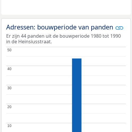
Adressen: bouwperiode van panden
Er zijn 44 panden uit de bouwperiode 1980 tot 1990
in de Heinsiusstraat.
50
50
40
40
30
30
20
20
10
10