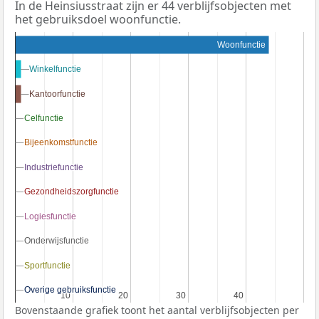
In de Heinsiusstraat zijn er 44 verblijfsobjecten met
het gebruiksdoel woonfunctie.
Woonfunctie
Winkelfunctie
Winkelfunctie
Kantoorfunctie
Kantoorfunctie
Celfunctie
Celfunctie
Bijeenkomstfunctie
Bijeenkomstfunctie
Industriefunctie
Industriefunctie
Gezondheidszorgfunctie
Gezondheidszorgfunctie
Logiesfunctie
Logiesfunctie
Onderwijsfunctie
Onderwijsfunctie
Sportfunctie
Sportfunctie
Overige gebruiksfunctie
Overige gebruiksfunctie
10
10
20
20
30
30
40
40
Bovenstaande grafiek toont het aantal verblijfsobjecten per