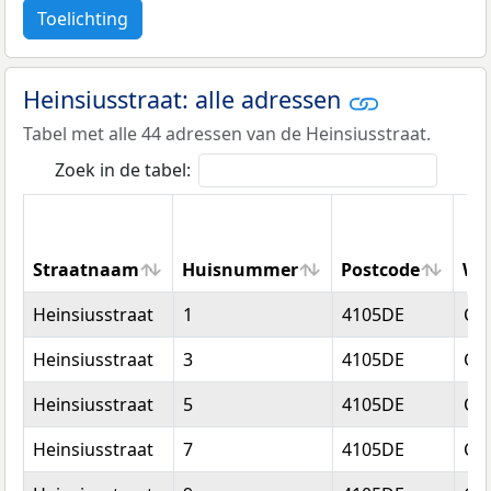
Toelichting
Heinsiusstraat: alle adressen
Tabel met alle 44 adressen van de Heinsiusstraat.
Zoek in de tabel:
Straatnaam
Huisnummer
Postcode
Wo
Straatnaam
Huisnummer
Postcode
Wo
Heinsiusstraat
1
4105DE
Cu
Heinsiusstraat
3
4105DE
Cu
Heinsiusstraat
5
4105DE
Cu
Heinsiusstraat
7
4105DE
Cu