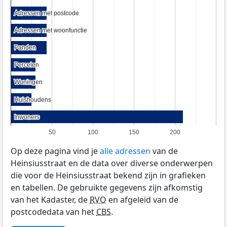
Adressen met postcode
Adressen met postcode
Adressen met woonfunctie
Adressen met woonfunctie
Panden
Panden
Percelen
Percelen
Woningen
Woningen
Huishoudens
Huishoudens
Inwoners
Inwoners
50
100
150
200
Op deze pagina vind je
alle adressen
van de
Heinsiusstraat en de data over diverse onderwerpen
die voor de Heinsiusstraat bekend zijn in grafieken
en tabellen. De gebruikte gegevens zijn afkomstig
van het Kadaster, de
RVO
en afgeleid van de
postcodedata van het
CBS
.