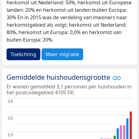
herkomst uit Nederland: 50%, herkomst uit Europese
landen: 20% en herkomst uit landen buiten Europa:
30% En in 2015 was de verdeling van inwoners naar
herkomstgebied als volgt: herkomst uit Nederland:
80%, herkomst uit Europa: 0,0% en herkomst van
buiten Europa: 20%.
Toelichting
Meer migratie
Gemiddelde huishoudensgrootte
Er wonen gemiddeld 3,1 personen per huishouden in
het postcodegebied 4105 DE.
3,5
3,5
3,0
3,0
2,5
2,5