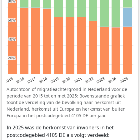
80%
80%
60%
60%
40%
40%
20%
20%
2019
2022
2017
2025
2020
2015
2023
2018
2021
2016
2024
Autochtoon of migratieachtergrond in Nederland voor de
periode van 2015 tot en met 2025: Bovenstaande grafiek
toont de verdeling van de bevolking naar herkomst uit
Nederland, herkomst uit Europa en herkomst van buiten
Europa in het postcodegebied 4105 DE per jaar.
In 2025 was de herkomst van inwoners in het
postcodegebied 4105 DE als volgt verdeeld: