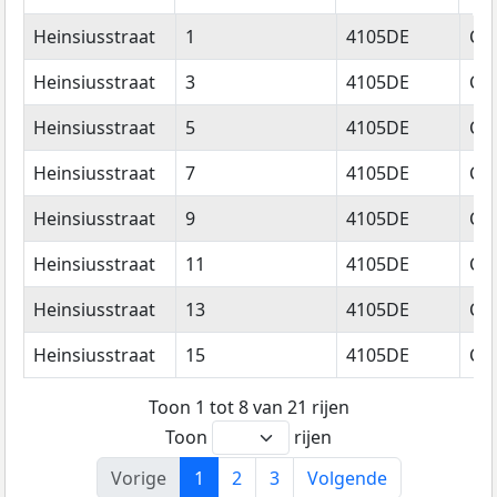
Straatnaam
Huisnummer
Postcode
Wo
Heinsiusstraat
1
4105DE
Cu
Heinsiusstraat
3
4105DE
Cu
Heinsiusstraat
5
4105DE
Cu
Heinsiusstraat
7
4105DE
Cu
Heinsiusstraat
9
4105DE
Cu
Heinsiusstraat
11
4105DE
Cu
Heinsiusstraat
13
4105DE
Cu
Heinsiusstraat
15
4105DE
Cu
Toon 1 tot 8 van 21 rijen
Toon
rijen
Vorige
1
2
3
Volgende