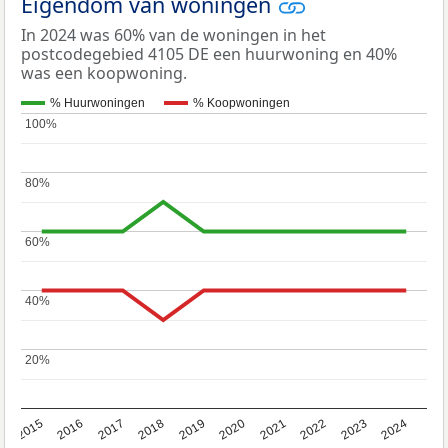
Eigendom van woningen
In 2024 was 60% van de woningen in het
postcodegebied 4105 DE een huurwoning en 40%
was een koopwoning.
% Huurwoningen
% Koopwoningen
100%
100%
80%
80%
60%
60%
40%
40%
20%
20%
2015
2016
2017
2018
2019
2020
2021
2022
2023
2024