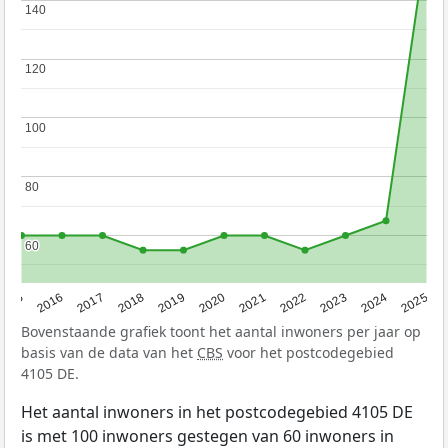
140
140
120
120
100
100
80
80
60
60
2015
2016
2017
2018
2019
2020
2021
2022
2023
2024
2025
Bovenstaande grafiek toont het aantal inwoners per jaar op
basis van de data van het
CBS
voor het postcodegebied
4105 DE.
Het aantal inwoners in het postcodegebied 4105 DE
is met 100 inwoners gestegen van 60 inwoners in