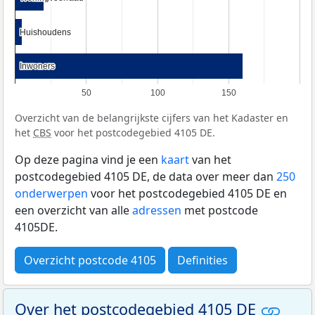
Huishoudens
Huishoudens
Inwoners
Inwoners
50
100
150
Overzicht van de belangrijkste cijfers van het Kadaster en
het
CBS
voor het postcodegebied 4105 DE.
Op deze pagina vind je een
kaart
van het
postcodegebied 4105 DE, de data over meer dan
250
onderwerpen
voor het postcodegebied 4105 DE en
een overzicht van alle
adressen
met postcode
4105DE.
Overzicht postcode 4105
Definities
Over het postcodegebied 4105 DE