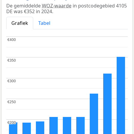
De gemiddelde
WOZ-waarde
in postcodegebied 4105
DE was €352 in 2024.
Grafiek
Tabel
€400
€400
€350
€350
€300
€300
€250
€250
€200
€200