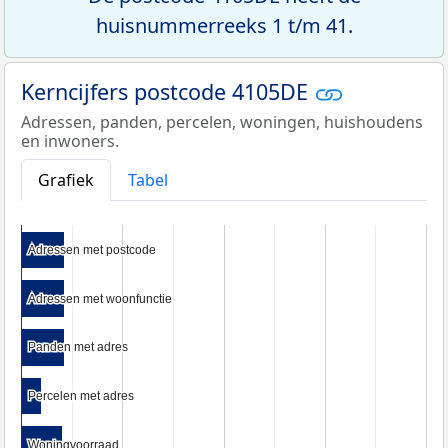
huisnummerreeks 1 t/m 41.
Kerncijfers postcode 4105DE
Adressen, panden, percelen, woningen, huishoudens
en inwoners.
Grafiek
Tabel
Adressen met postcode
Adressen met postcode
Adressen met woonfunctie
Adressen met woonfunctie
Panden met adres
Panden met adres
Percelen met adres
Percelen met adres
Woningvoorraad
Woningvoorraad