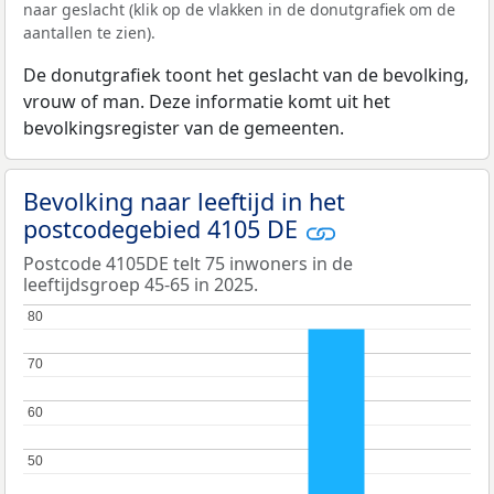
naar geslacht (klik op de vlakken in de donutgrafiek om de
aantallen te zien).
De donutgrafiek toont het geslacht van de bevolking,
vrouw of man. Deze informatie komt uit het
bevolkingsregister van de gemeenten.
Bevolking naar leeftijd in het
postcodegebied 4105 DE
Postcode 4105DE telt 75 inwoners in de
leeftijdsgroep 45-65 in 2025.
80
80
70
70
60
60
50
50