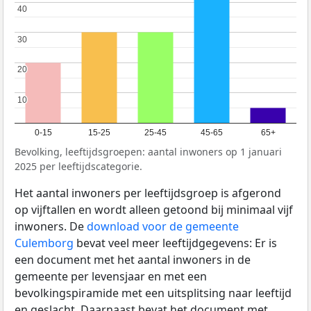
40
40
30
30
20
20
10
10
0-15
15-25
25-45
45-65
65+
Bevolking, leeftijdsgroepen: aantal inwoners op 1 januari
2025 per leeftijdscategorie.
Het aantal inwoners per leeftijdsgroep is afgerond
op vijftallen en wordt alleen getoond bij minimaal vijf
inwoners. De
download voor de gemeente
Culemborg
bevat veel meer leeftijdgegevens: Er is
een document met het aantal inwoners in de
gemeente per levensjaar en met een
bevolkingspiramide met een uitsplitsing naar leeftijd
en geslacht. Daarnaast bevat het document met