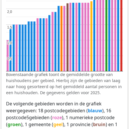
2,0
2,0
1,5
1,5
1,0
1,0
0,5
0,5
Bovenstaande grafiek toont de gemiddelde grootte van
huishoudens per gebied. Hierbij zijn de gebieden van laag
naar hoog gesorteerd op het gemiddeld aantal personen in
een huishouden. De gegevens gelden voor 2025.
De volgende gebieden worden in de grafiek
weergegeven: 18 postcodegebieden (
blauw
), 16
postcode5gebieden (
roze
), 1 numerieke postcode
(
groen
), 1 gemeente (
geel
), 1 provincie (
bruin
) en 1