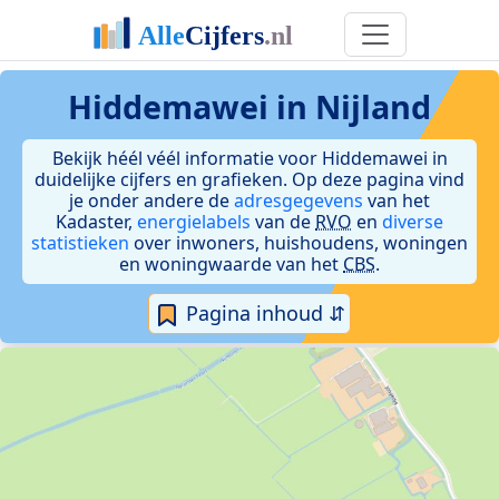
Hiddemawei in Nijland
Bekijk héél véél informatie voor Hiddemawei in
duidelijke cijfers en grafieken. Op deze pagina vind
je onder andere de
adresgegevens
van het
Kadaster,
energielabels
van de
RVO
en
diverse
statistieken
over inwoners, huishoudens, woningen
en woningwaarde van het
CBS
.
Pagina inhoud ⇵