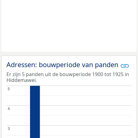
Adressen: bouwperiode van panden
Er zijn 5 panden uit de bouwperiode 1900 tot 1925 in
Hiddemawei.
5
5
4
4
3
3