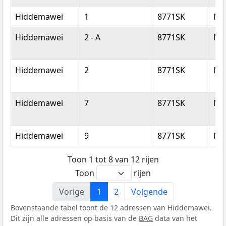
Hiddemawei
1
8771SK
Nij
Hiddemawei
2 - A
8771SK
Nij
Hiddemawei
2
8771SK
Nij
Hiddemawei
7
8771SK
Nij
Hiddemawei
9
8771SK
Nij
Toon 1 tot 8 van 12 rijen
Toon
rijen
Vorige
1
2
Volgende
Bovenstaande tabel toont de 12 adressen van Hiddemawei.
Dit zijn alle adressen op basis van de
BAG
data van het