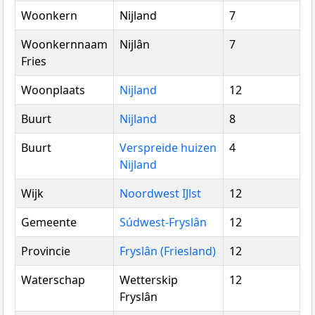
Woonkern
Nijland
7
Woonkernnaam
Nijlân
7
Fries
Woonplaats
Nijland
12
Buurt
Nijland
8
Buurt
Verspreide huizen
4
Nijland
Wijk
Noordwest IJlst
12
Gemeente
Súdwest-Fryslân
12
Provincie
Fryslân (Friesland)
12
Waterschap
Wetterskip
12
Fryslân