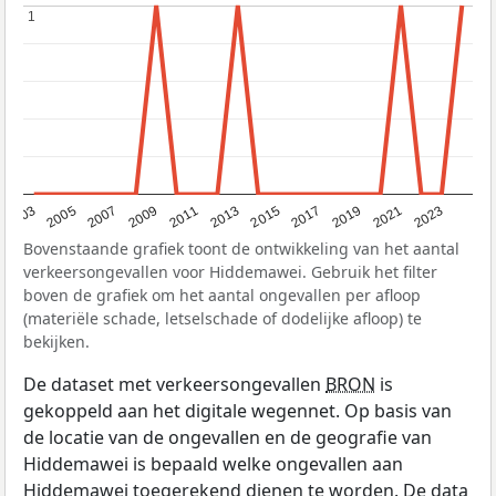
1
1
2017
2023
2007
2013
2019
2003
2009
2015
2021
2005
2011
Bovenstaande grafiek toont de ontwikkeling van het aantal
verkeersongevallen voor Hiddemawei. Gebruik het filter
boven de grafiek om het aantal ongevallen per afloop
(materiële schade, letselschade of dodelijke afloop) te
bekijken.
De dataset met verkeersongevallen
BRON
is
gekoppeld aan het digitale wegennet. Op basis van
de locatie van de ongevallen en de geografie van
Hiddemawei is bepaald welke ongevallen aan
Hiddemawei toegerekend dienen te worden. De data