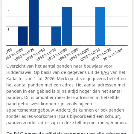
2
2
1
1
1950 tot 1970
1990 tot 2000
1900 tot 1925
2020 en later
1970 tot 1980
oor 1700
2000 tot 2010
1925 tot 1950
1980 tot 1990
1700 tot 1900
2010 tot 2020
Overzicht van het aantal panden naar bouwjaar voor
Hiddemawei. Op basis van de gegevens uit de
BAG
van het
Kadaster van 1 juli 2026. Merk op: deze gegevens betreffen
het aantal panden met een adres. Het aantal adressen met
panden in een gebied is bijna altijd hoger dan het aantal
panden. Dit is omdat er meerdere adressen in hetzelfde
pand gehuisvest kunnen zijn, zoals bij een
appartementengebouw. Anderzijds kunnen er ook panden
zonder adres voorkomen (zoals bijvoorbeeld een schuur),
panden zonder adres zijn in deze telling niet meegenomen.
De
BAG
bevat de officiële gegevens van alle adressen