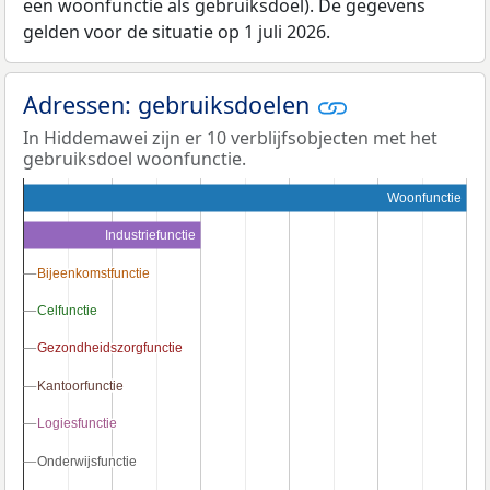
een woonfunctie als gebruiksdoel). De gegevens
gelden voor de situatie op 1 juli 2026.
Adressen: gebruiksdoelen
In Hiddemawei zijn er 10 verblijfsobjecten met het
gebruiksdoel woonfunctie.
Woonfunctie
Industriefunctie
Bijeenkomstfunctie
Bijeenkomstfunctie
Celfunctie
Celfunctie
Gezondheidszorgfunctie
Gezondheidszorgfunctie
Kantoorfunctie
Kantoorfunctie
Logiesfunctie
Logiesfunctie
Onderwijsfunctie
Onderwijsfunctie