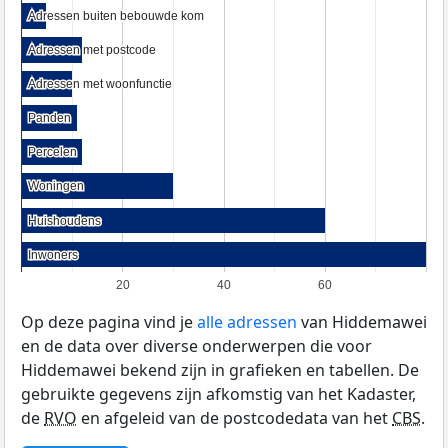
Adressen buiten bebouwde kom
Adressen buiten bebouwde kom
Adressen met postcode
Adressen met postcode
Adressen met woonfunctie
Adressen met woonfunctie
Panden
Panden
Percelen
Percelen
Woningen
Woningen
Huishoudens
Huishoudens
Inwoners
Inwoners
20
40
60
Op deze pagina vind je
alle adressen
van Hiddemawei
en de data over diverse onderwerpen die voor
Hiddemawei bekend zijn in grafieken en tabellen. De
gebruikte gegevens zijn afkomstig van het Kadaster,
de
RVO
en afgeleid van de postcodedata van het
CBS
.