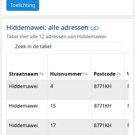
Toelichting
Hiddemawei: alle adressen
Tabel met alle 12 adressen van Hiddemawei.
Zoek in de tabel:
Straatnaam
Huisnummer
Postcode
Wo
Straatnaam
Huisnummer
Postcode
Wo
Hiddemawei
4
8771KH
Nij
Hiddemawei
15
8771KH
Nij
Hiddemawei
17
8771KH
Nij