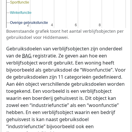
Sportfunctie
Sportfunctie
Winkelfunctie
Winkelfunctie
Overige gebruiksfunctie
Overige gebruiksfunctie
2
2
4
4
6
6
8
8
Bovenstaande grafiek toont het aantal verblijfsobjecten per
gebruiksdoel voor Hiddemawei.
Gebruiksdoelen van verblijfsobjecten zijn onderdeel
van de
BAG
registratie. Ze geven aan hoe een
verblijfsobject wordt gebruikt. Een woning heeft
bijvoorbeeld als gebruiksdoel de “Woonfunctie”. Voor
de gebruiksdoelen zijn 11 categorieën gedefinieerd.
Aan één object verschillende gebruiksdoelen worden
toegekend. Een voorbeeld is een verblijfsobject
waarin een boerderij gehuisvest is. Dit object kan
zowel een “industriefunctie” als een “woonfunctie”
hebben. En een verblijfsobject waarin een bedrijf
gehuisvest is kan naast gebruiksdoel
“industriefunctie” bijvoorbeeld ook een