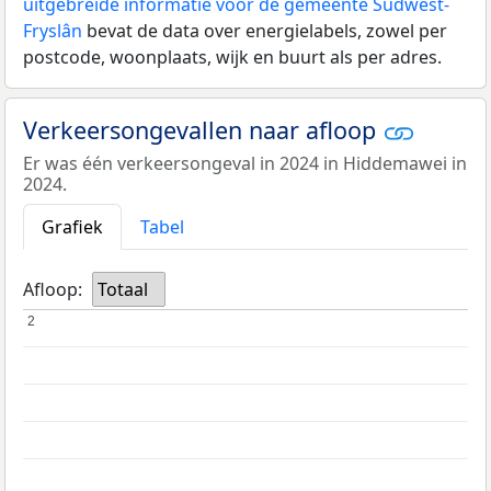
uitgebreide informatie voor de gemeente Súdwest-
Fryslân
bevat de data over energielabels, zowel per
postcode, woonplaats, wijk en buurt als per adres.
Verkeersongevallen naar afloop
Er was één verkeersongeval in 2024 in Hiddemawei in
2024.
Grafiek
Tabel
Afloop:
Totaal
2
2