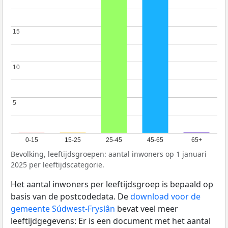
15
15
10
10
5
5
0-15
15-25
25-45
45-65
65+
Bevolking, leeftijdsgroepen: aantal inwoners op 1 januari
2025 per leeftijdscategorie.
Het aantal inwoners per leeftijdsgroep is bepaald op
basis van de postcodedata. De
download voor de
gemeente Súdwest-Fryslân
bevat veel meer
leeftijdgegevens: Er is een document met het aantal