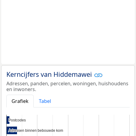
Kerncijfers van Hiddemawei
Adressen, panden, percelen, woningen, huishoudens
en inwoners.
Grafiek
Tabel
Postcodes
Postcodes
Adressen binnen bebouwde kom
Adressen binnen bebouwde kom