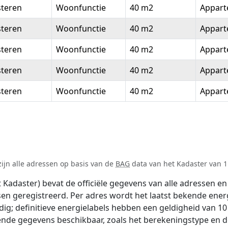
steren
Woonfunctie
40 m2
Appar
steren
Woonfunctie
40 m2
Appar
steren
Woonfunctie
40 m2
Appar
steren
Woonfunctie
40 m2
Appar
steren
Woonfunctie
40 m2
Appar
ijn alle adressen op basis van de
BAG
data van het Kadaster van 1 
adaster) bevat de officiële gegevens van alle adressen en 
tsen geregistreerd. Per adres wordt het laatst bekende ener
ldig; definitieve energielabels hebben een geldigheid van 1
lende gegevens beschikbaar, zoals het berekeningstype en 