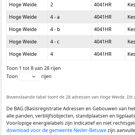
Hoge Weide
2
4041HR
Ke
Hoge Weide
4 - a
4041HR
Ke
Hoge Weide
4 - b
4041HR
Ke
Hoge Weide
4 - c
4041HR
Ke
Hoge Weide
4
4041HR
Ke
Toon 1 tot 8 van 28 rijen
Toon
rijen
Bovenstaande tabel toont de 28 adressen van Hoge Weide. Dit z
De BAG (Basisregistratie Adressen en Gebouwen van het K
alle panden, verblijfsobjecten, standplaatsen en ligplaa
Voorlopige energielabels zijn indicatief en niet rechtsge
download voor de gemeente Neder-Betuwe
zijn aanvul