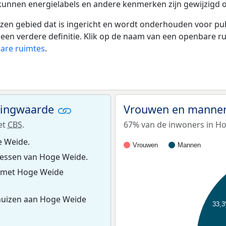
 kunnen energielabels en andere kenmerken zijn gewijzigd o
 gebied dat is ingericht en wordt onderhouden voor publie
or een verdere definitie. Klik op de naam van een openbare 
bare ruimtes
.
ningwaarde
Vrouwen en mannen
et
CBS
.
67% van de inwoners in Ho
e Weide.
Vrouwen
Mannen
essen van Hoge Weide.
s met Hoge Weide
huizen aan Hoge Weide
33,