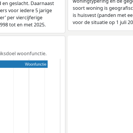
woningtypering en de gegev
d en geslacht. Daarnaast
soort woning is geografis
rs voor iedere 5 jarige
is huisvest (panden met e
er’ per viercijferige
voor de situatie op 1 juli 2
1998 tot en met 2025.
uiksdoel woonfunctie.
Woonfunctie