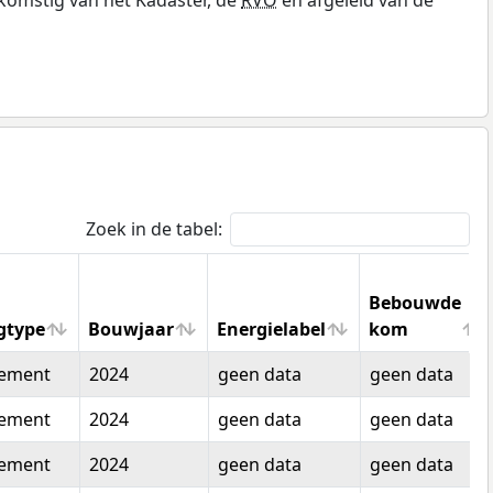
Zoek in de tabel:
Bebouwde
gtype
Bouwjaar
Energielabel
kom
gtype
Bouwjaar
Energielabel
Bebouwde
tement
2024
geen data
geen data
kom
tement
2024
geen data
geen data
tement
2024
geen data
geen data