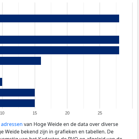
10
15
20
25
e adressen
van Hoge Weide en de data over diverse
 Weide bekend zijn in grafieken en tabellen. De
fkomstig van het Kadaster, de
RVO
en afgeleid van de