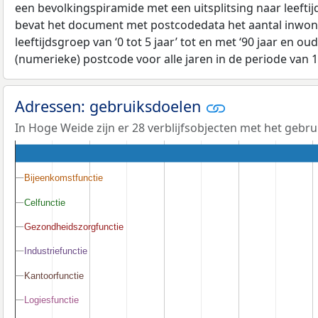
een bevolkingspiramide met een uitsplitsing naar leeftij
bevat het document met postcodedata het aantal inwone
leeftijdsgroep van ‘0 tot 5 jaar’ tot en met ‘90 jaar en oud
(numerieke) postcode voor alle jaren in de periode van 
Adressen: gebruiksdoelen
In Hoge Weide zijn er 28 verblijfsobjecten met het gebr
Bijeenkomstfunctie
Bijeenkomstfunctie
Celfunctie
Celfunctie
Gezondheidszorgfunctie
Gezondheidszorgfunctie
Industriefunctie
Industriefunctie
Kantoorfunctie
Kantoorfunctie
Logiesfunctie
Logiesfunctie