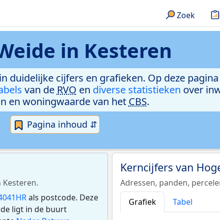
Zoek
Weide in Kesteren
n duidelijke cijfers en grafieken. Op deze pagina
abels
van de
RVO
en
diverse statistieken
over in
n en woningwaarde van het
CBS
.
Pagina inhoud ⇵
Kerncijfers van Ho
n Kesteren.
Adressen, panden, percel
4041HR
als postcode. Deze
Grafiek
Tabel
 ligt in de buurt