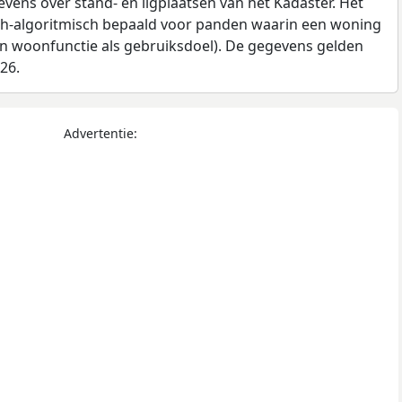
ens over stand- en ligplaatsen van het Kadaster. Het
ch-algoritmisch bepaald voor panden waarin een woning
en woonfunctie als gebruiksdoel). De gegevens gelden
026.
Advertentie: