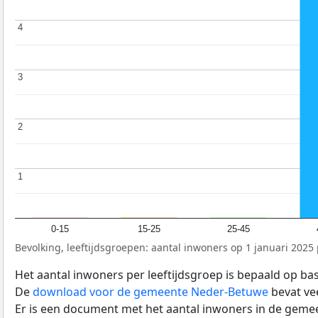
4
4
3
3
2
2
1
1
0-15
15-25
25-45
Bevolking, leeftijdsgroepen: aantal inwoners op 1 januari 2025 p
Het aantal inwoners per leeftijdsgroep is bepaald op ba
De
download voor de gemeente Neder-Betuwe
bevat ve
Er is een document met het aantal inwoners in de geme