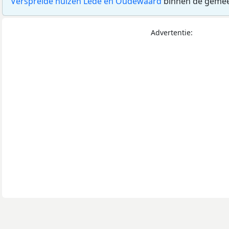
Verspreide huizen Lede en Oudewaard
binnen de geme
Advertentie: