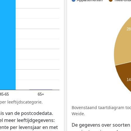
28
14
45-65
65+
er leeftijdscategorie.
Bovenstaand taartdiagram too
sis van de postcodedata.
Weide.
el meer leeftijdgegevens:
De gegevens over soorten
ente per levensjaar en met