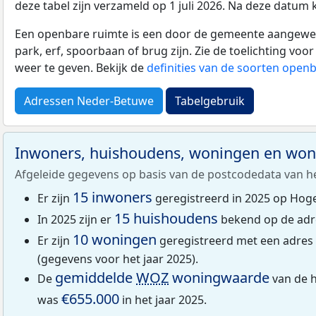
deze tabel zijn verzameld op 1 juli 2026. Na deze datum
Een openbare ruimte is een door de gemeente aangewezen
park, erf, spoorbaan of brug zijn. Zie de toelichting vo
weer te geven. Bekijk de
definities van de soorten open
Adressen Neder-Betuwe
Tabelgebruik
Inwoners, huishoudens, woningen en wo
Afgeleide gegevens op basis van de postcodedata van h
15 inwoners
Er zijn
geregistreerd in 2025 op Hog
15 huishoudens
In 2025 zijn er
bekend op de adr
10 woningen
Er zijn
geregistreerd met een adre
(gegevens voor het jaar 2025).
gemiddelde
WOZ
woningwaarde
De
van de 
€655.000
was
in het jaar 2025.