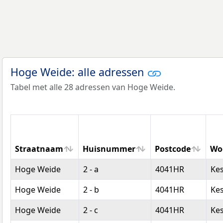
Hoge Weide: alle adressen
Tabel met alle 28 adressen van Hoge Weide.
Straatnaam
Huisnummer
Postcode
Wo
Straatnaam
Huisnummer
Postcode
Wo
Hoge Weide
2 - a
4041HR
Ke
Hoge Weide
2 - b
4041HR
Ke
Hoge Weide
2 - c
4041HR
Ke