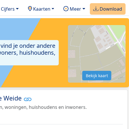
Cijfers
Kaarten
Meer
Download
 vind je onder andere
woners, huishoudens,
Bekijk kaart
ge Weide
en, woningen, huishoudens en inwoners.