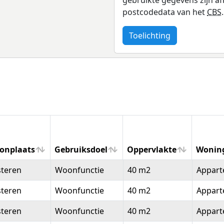
postcodedata van het
CBS
.
Toelichting
onplaats
Gebruiksdoel
Oppervlakte
Wonin
onplaats
Gebruiksdoel
Oppervlakte
Wonin
steren
Woonfunctie
40 m2
Appar
steren
Woonfunctie
40 m2
Appar
steren
Woonfunctie
40 m2
Appar