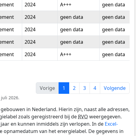
tement
2024
A+++
geen data
tement
2024
geen data
geen data
tement
2024
geen data
geen data
tement
2024
geen data
geen data
tement
2024
A+++
geen data
Vorige
1
2
3
4
Volgende
juli 2026.
gebouwen in Nederland. Hierin zijn, naast alle adressen,
gielabel zoals geregistreerd bij de
RVO
weergegeven.
0 jaar en kunnen inmiddels zijn verlopen. In de
Excel-
de opnamedatum van het energielabel. De gegevens in