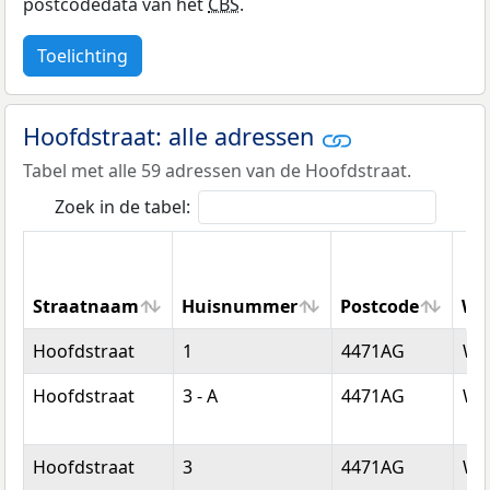
postcodedata van het
CBS
.
Toelichting
Hoofdstraat: alle adressen
Tabel met alle 59 adressen van de Hoofdstraat.
Zoek in de tabel:
Straatnaam
Huisnummer
Postcode
Wo
Straatnaam
Huisnummer
Postcode
Wo
Hoofdstraat
1
4471AG
Wol
Hoofdstraat
3 - A
4471AG
Wol
Hoofdstraat
3
4471AG
Wol