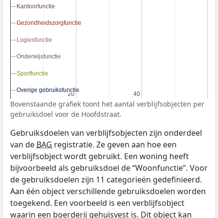
Kantoorfunctie
Kantoorfunctie
Gezondheidszorgfunctie
Gezondheidszorgfunctie
Logiesfunctie
Logiesfunctie
Onderwijsfunctie
Onderwijsfunctie
Sportfunctie
Sportfunctie
Overige gebruiksfunctie
Overige gebruiksfunctie
20
20
40
40
Bovenstaande grafiek toont het aantal verblijfsobjecten per
gebruiksdoel voor de Hoofdstraat.
Gebruiksdoelen van verblijfsobjecten zijn onderdeel
van de
BAG
registratie. Ze geven aan hoe een
verblijfsobject wordt gebruikt. Een woning heeft
bijvoorbeeld als gebruiksdoel de “Woonfunctie”. Voor
de gebruiksdoelen zijn 11 categorieën gedefinieerd.
Aan één object verschillende gebruiksdoelen worden
toegekend. Een voorbeeld is een verblijfsobject
waarin een boerderij gehuisvest is. Dit object kan