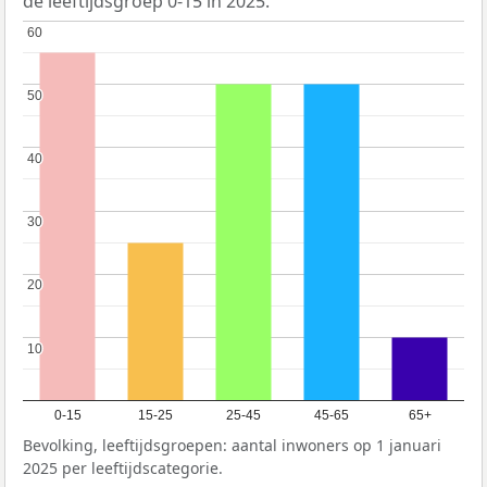
de leeftijdsgroep 0-15 in 2025.
60
60
50
50
40
40
30
30
20
20
10
10
0-15
15-25
25-45
45-65
65+
Bevolking, leeftijdsgroepen: aantal inwoners op 1 januari
2025 per leeftijdscategorie.