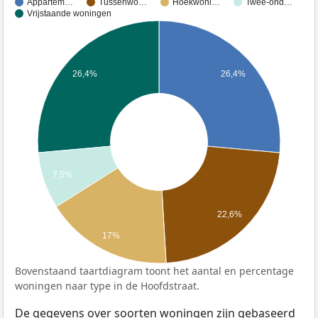
Appartem…
Tussenwo…
Hoekwoni…
Twee-ond…
Vrijstaande woningen
26,4%
26,4%
7,5%
22,6%
17%
Bovenstaand taartdiagram toont het aantal en percentage
woningen naar type in de Hoofdstraat.
De gegevens over soorten woningen zijn gebaseerd