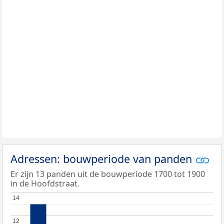
Adressen: bouwperiode van panden
Er zijn 13 panden uit de bouwperiode 1700 tot 1900
in de Hoofdstraat.
14
14
12
12