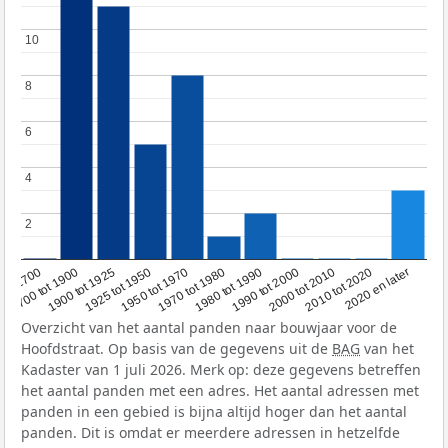
10
10
8
8
6
6
4
4
2
2
1950 tot 1970
1990 tot 2000
1900 tot 1925
2020 en later
1970 tot 1980
oor 1700
2000 tot 2010
1925 tot 1950
1980 tot 1990
1700 tot 1900
2010 tot 2020
Overzicht van het aantal panden naar bouwjaar voor de
Hoofdstraat. Op basis van de gegevens uit de
BAG
van het
Kadaster van 1 juli 2026. Merk op: deze gegevens betreffen
het aantal panden met een adres. Het aantal adressen met
panden in een gebied is bijna altijd hoger dan het aantal
panden. Dit is omdat er meerdere adressen in hetzelfde