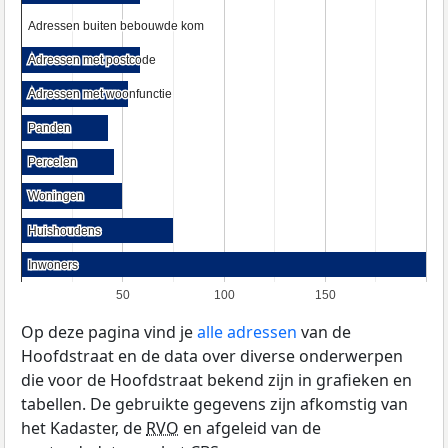
Adressen buiten bebouwde kom
Adressen buiten bebouwde kom
Adressen met postcode
Adressen met postcode
Adressen met woonfunctie
Adressen met woonfunctie
Panden
Panden
Percelen
Percelen
Woningen
Woningen
Huishoudens
Huishoudens
Inwoners
Inwoners
50
100
150
Op deze pagina vind je
alle adressen
van de
Hoofdstraat en de data over diverse onderwerpen
die voor de Hoofdstraat bekend zijn in grafieken en
tabellen. De gebruikte gegevens zijn afkomstig van
het Kadaster, de
RVO
en afgeleid van de