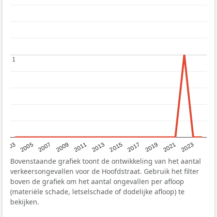
1
1
2017
2023
2007
2013
2019
2003
2009
2015
2021
2005
2011
Bovenstaande grafiek toont de ontwikkeling van het aantal
verkeersongevallen voor de Hoofdstraat. Gebruik het filter
boven de grafiek om het aantal ongevallen per afloop
(materiële schade, letselschade of dodelijke afloop) te
bekijken.