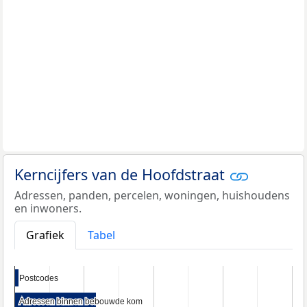
Kerncijfers van de Hoofdstraat
Adressen, panden, percelen, woningen, huishoudens
en inwoners.
Grafiek
Tabel
Postcodes
Postcodes
Adressen binnen bebouwde kom
Adressen binnen bebouwde kom