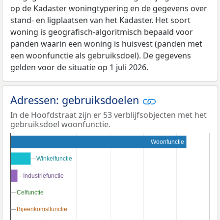
op de Kadaster woningtypering en de gegevens over
stand- en ligplaatsen van het Kadaster. Het soort
woning is geografisch-algoritmisch bepaald voor
panden waarin een woning is huisvest (panden met
een woonfunctie als gebruiksdoel). De gegevens
gelden voor de situatie op 1 juli 2026.
Adressen: gebruiksdoelen
In de Hoofdstraat zijn er 53 verblijfsobjecten met het
gebruiksdoel woonfunctie.
Woonfunctie
Winkelfunctie
Winkelfunctie
Industriefunctie
Industriefunctie
Celfunctie
Celfunctie
Bijeenkomstfunctie
Bijeenkomstfunctie