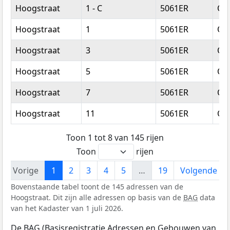
Hoogstraat
1 - C
5061ER
Ois
Hoogstraat
1
5061ER
Ois
Hoogstraat
3
5061ER
Ois
Hoogstraat
5
5061ER
Ois
Hoogstraat
7
5061ER
Ois
Hoogstraat
11
5061ER
Ois
Toon 1 tot 8 van 145 rijen
Toon
rijen
Vorige
1
2
3
4
5
…
19
Volgende
Bovenstaande tabel toont de 145 adressen van de
Hoogstraat. Dit zijn alle adressen op basis van de
BAG
data
van het Kadaster van 1 juli 2026.
De BAG (Basisregistratie Adressen en Gebouwen van