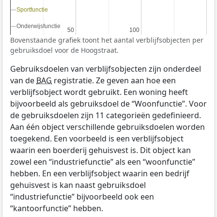
Sportfunctie
Sportfunctie
Onderwijsfunctie
Onderwijsfunctie
50
50
100
100
Bovenstaande grafiek toont het aantal verblijfsobjecten per
gebruiksdoel voor de Hoogstraat.
Gebruiksdoelen van verblijfsobjecten zijn onderdeel
van de
BAG
registratie. Ze geven aan hoe een
verblijfsobject wordt gebruikt. Een woning heeft
bijvoorbeeld als gebruiksdoel de “Woonfunctie”. Voor
de gebruiksdoelen zijn 11 categorieën gedefinieerd.
Aan één object verschillende gebruiksdoelen worden
toegekend. Een voorbeeld is een verblijfsobject
waarin een boerderij gehuisvest is. Dit object kan
zowel een “industriefunctie” als een “woonfunctie”
hebben. En een verblijfsobject waarin een bedrijf
gehuisvest is kan naast gebruiksdoel
“industriefunctie” bijvoorbeeld ook een
“kantoorfunctie” hebben.