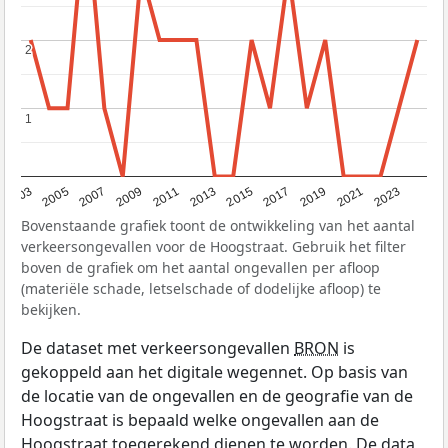
2
2
1
1
2017
2023
2007
2013
2019
2003
2009
2015
2021
2005
2011
Bovenstaande grafiek toont de ontwikkeling van het aantal
verkeersongevallen voor de Hoogstraat. Gebruik het filter
boven de grafiek om het aantal ongevallen per afloop
(materiële schade, letselschade of dodelijke afloop) te
bekijken.
De dataset met verkeersongevallen
BRON
is
gekoppeld aan het digitale wegennet. Op basis van
de locatie van de ongevallen en de geografie van de
Hoogstraat is bepaald welke ongevallen aan de
Hoogstraat toegerekend dienen te worden. De data