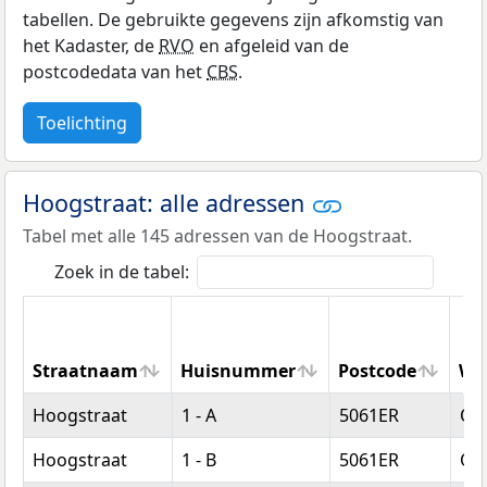
tabellen. De gebruikte gegevens zijn afkomstig van
het Kadaster, de
RVO
en afgeleid van de
postcodedata van het
CBS
.
Toelichting
Hoogstraat: alle adressen
Tabel met alle 145 adressen van de Hoogstraat.
Zoek in de tabel:
Straatnaam
Huisnummer
Postcode
Wo
Straatnaam
Huisnummer
Postcode
Wo
Hoogstraat
1 - A
5061ER
Ois
Hoogstraat
1 - B
5061ER
Ois