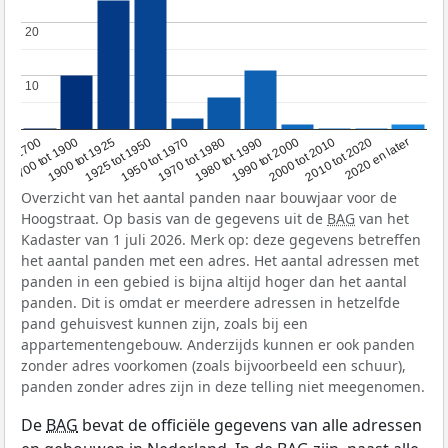
20
20
10
10
1950 tot 1970
1990 tot 2000
1900 tot 1925
2020 en later
1970 tot 1980
oor 1700
2000 tot 2010
1925 tot 1950
1980 tot 1990
1700 tot 1900
2010 tot 2020
Overzicht van het aantal panden naar bouwjaar voor de
Hoogstraat. Op basis van de gegevens uit de
BAG
van het
Kadaster van 1 juli 2026. Merk op: deze gegevens betreffen
het aantal panden met een adres. Het aantal adressen met
panden in een gebied is bijna altijd hoger dan het aantal
panden. Dit is omdat er meerdere adressen in hetzelfde
pand gehuisvest kunnen zijn, zoals bij een
appartementengebouw. Anderzijds kunnen er ook panden
zonder adres voorkomen (zoals bijvoorbeeld een schuur),
panden zonder adres zijn in deze telling niet meegenomen.
De
BAG
bevat de officiële gegevens van alle adressen