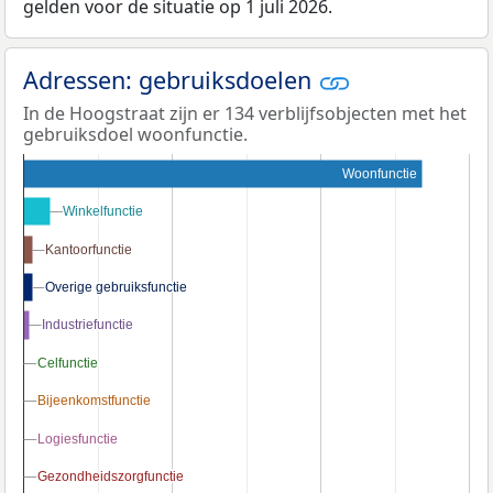
gelden voor de situatie op 1 juli 2026.
Adressen: gebruiksdoelen
In de Hoogstraat zijn er 134 verblijfsobjecten met het
gebruiksdoel woonfunctie.
Woonfunctie
Winkelfunctie
Winkelfunctie
Kantoorfunctie
Kantoorfunctie
Overige gebruiksfunctie
Overige gebruiksfunctie
Industriefunctie
Industriefunctie
Celfunctie
Celfunctie
Bijeenkomstfunctie
Bijeenkomstfunctie
Logiesfunctie
Logiesfunctie
Gezondheidszorgfunctie
Gezondheidszorgfunctie