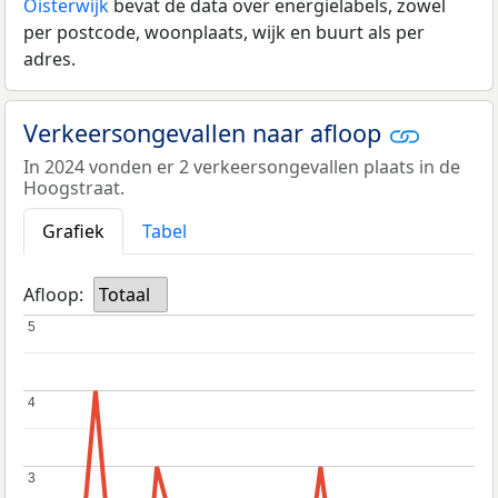
Oisterwijk
bevat de data over energielabels, zowel
per postcode, woonplaats, wijk en buurt als per
adres.
Verkeersongevallen naar afloop
In 2024 vonden er 2 verkeersongevallen plaats in de
Hoogstraat.
Grafiek
Tabel
Afloop:
Totaal
5
5
4
4
3
3