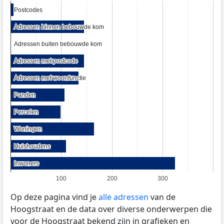
Postcodes
Postcodes
Adressen binnen bebouwde kom
Adressen binnen bebouwde kom
Adressen buiten bebouwde kom
Adressen buiten bebouwde kom
Adressen met postcode
Adressen met postcode
Adressen met woonfunctie
Adressen met woonfunctie
Panden
Panden
Percelen
Percelen
Woningen
Woningen
Huishoudens
Huishoudens
Inwoners
Inwoners
100
200
300
Op deze pagina vind je
alle adressen
van de
Hoogstraat en de data over diverse onderwerpen die
voor de Hoogstraat bekend zijn in grafieken en