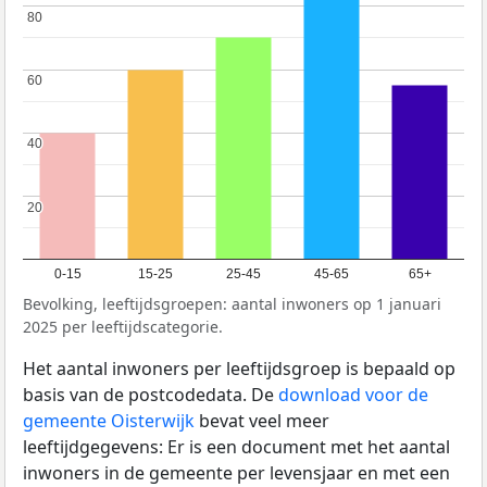
80
80
60
60
40
40
20
20
0-15
15-25
25-45
45-65
65+
Bevolking, leeftijdsgroepen: aantal inwoners op 1 januari
2025 per leeftijdscategorie.
Het aantal inwoners per leeftijdsgroep is bepaald op
basis van de postcodedata. De
download voor de
gemeente Oisterwijk
bevat veel meer
leeftijdgegevens: Er is een document met het aantal
inwoners in de gemeente per levensjaar en met een