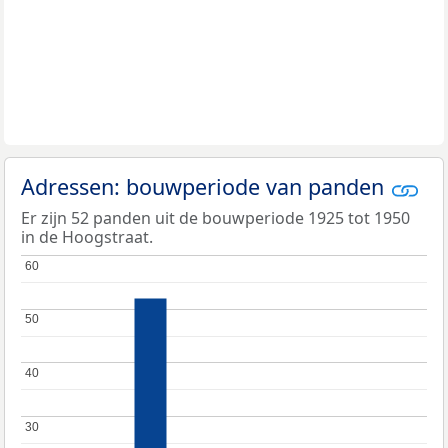
Adressen: bouwperiode van panden
Er zijn 52 panden uit de bouwperiode 1925 tot 1950
in de Hoogstraat.
60
60
50
50
40
40
30
30