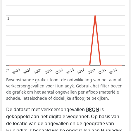
1
1
2017
2023
2007
2013
2019
2003
2009
2015
2021
2005
2011
Bovenstaande grafiek toont de ontwikkeling van het aantal
verkeersongevallen voor Huniadyk. Gebruik het filter boven
de grafiek om het aantal ongevallen per afloop (materiële
schade, letselschade of dodelijke afloop) te bekijken.
De dataset met verkeersongevallen
BRON
is
gekoppeld aan het digitale wegennet. Op basis van
de locatie van de ongevallen en de geografie van
Huniadyk is bepaald welke ongevallen aan Huniadyk