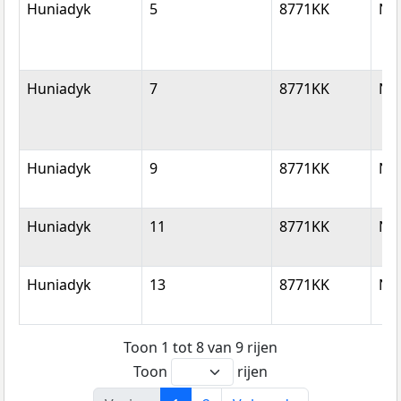
Huniadyk
5
8771KK
Nij
Huniadyk
7
8771KK
Nij
Huniadyk
9
8771KK
Nij
Huniadyk
11
8771KK
Nij
Huniadyk
13
8771KK
Nij
Toon 1 tot 8 van 9 rijen
Toon
rijen