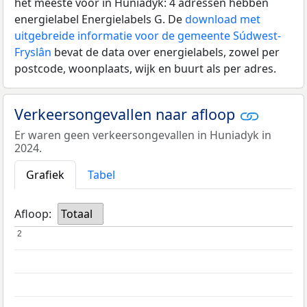
het meeste voor in Huniadyk: 4 adressen hebben
energielabel Energielabels G. De
download met
uitgebreide informatie voor de gemeente Súdwest-
Fryslân
bevat de data over energielabels, zowel per
postcode, woonplaats, wijk en buurt als per adres.
Verkeersongevallen naar afloop
Er waren geen verkeersongevallen in Huniadyk in
2024.
Grafiek
Tabel
Afloop:
Totaal
2
2