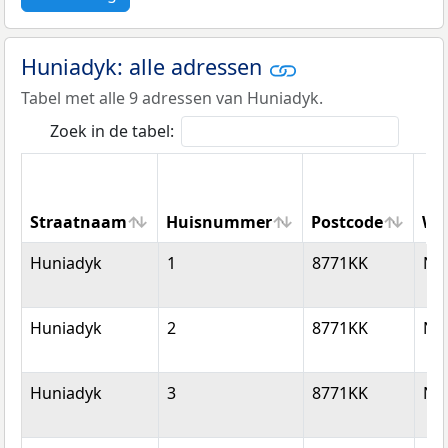
Huniadyk: alle adressen
Tabel met alle 9 adressen van Huniadyk.
Zoek in de tabel:
Straatnaam
Huisnummer
Postcode
Wo
Straatnaam
Huisnummer
Postcode
Wo
Huniadyk
1
8771KK
Nij
Huniadyk
2
8771KK
Nij
Huniadyk
3
8771KK
Nij