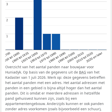
3
3
2
2
1
1
1950 tot 1970
1990 tot 2000
1900 tot 1925
2020 en later
1970 tot 1980
oor 1700
2000 tot 2010
1925 tot 1950
1980 tot 1990
1700 tot 1900
2010 tot 2020
Overzicht van het aantal panden naar bouwjaar voor
Huniadyk. Op basis van de gegevens uit de
BAG
van het
Kadaster van 1 juli 2026. Merk op: deze gegevens betreffen
het aantal panden met een adres. Het aantal adressen met
panden in een gebied is bijna altijd hoger dan het aantal
panden. Dit is omdat er meerdere adressen in hetzelfde
pand gehuisvest kunnen zijn, zoals bij een
appartementengebouw. Anderzijds kunnen er ook panden
zonder adres voorkomen (zoals bijvoorbeeld een schuur),