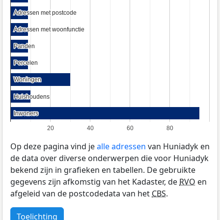
Adressen met postcode
Adressen met postcode
Adressen met woonfunctie
Adressen met woonfunctie
Panden
Panden
Percelen
Percelen
Woningen
Woningen
Huishoudens
Huishoudens
Inwoners
Inwoners
20
40
60
80
Op deze pagina vind je
alle adressen
van Huniadyk en
de data over diverse onderwerpen die voor Huniadyk
bekend zijn in grafieken en tabellen. De gebruikte
gegevens zijn afkomstig van het Kadaster, de
RVO
en
afgeleid van de postcodedata van het
CBS
.
Toelichting