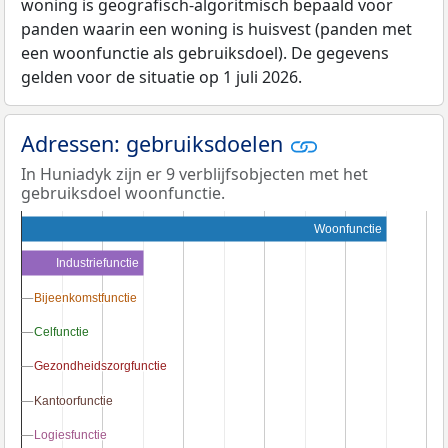
woning is geografisch-algoritmisch bepaald voor
panden waarin een woning is huisvest (panden met
een woonfunctie als gebruiksdoel). De gegevens
gelden voor de situatie op 1 juli 2026.
Adressen: gebruiksdoelen
In Huniadyk zijn er 9 verblijfsobjecten met het
gebruiksdoel woonfunctie.
Woonfunctie
Industriefunctie
Bijeenkomstfunctie
Bijeenkomstfunctie
Celfunctie
Celfunctie
Gezondheidszorgfunctie
Gezondheidszorgfunctie
Kantoorfunctie
Kantoorfunctie
Logiesfunctie
Logiesfunctie