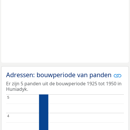
Adressen: bouwperiode van panden
Er zijn 5 panden uit de bouwperiode 1925 tot 1950 in
Huniadyk.
5
5
4
4