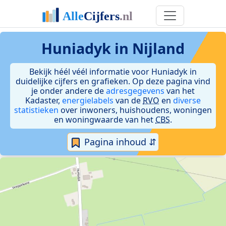
Huniadyk in Nijland
Bekijk héél véél informatie voor Huniadyk in
duidelijke cijfers en grafieken. Op deze pagina vind
je onder andere de
adresgegevens
van het
Kadaster,
energielabels
van de
RVO
en
diverse
statistieken
over inwoners, huishoudens, woningen
en woningwaarde van het
CBS
.
Pagina inhoud ⇵