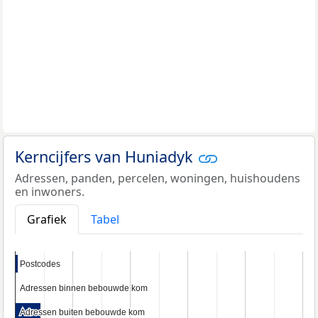
Kerncijfers van Huniadyk
Adressen, panden, percelen, woningen, huishoudens
en inwoners.
Grafiek
Tabel
Postcodes
Postcodes
Adressen binnen bebouwde kom
Adressen binnen bebouwde kom
Adressen buiten bebouwde kom
Adressen buiten bebouwde kom