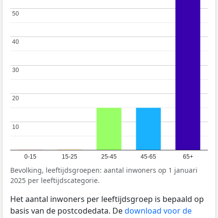
50
50
40
40
30
30
20
20
10
10
0-15
15-25
25-45
45-65
65+
Bevolking, leeftijdsgroepen: aantal inwoners op 1 januari
2025 per leeftijdscategorie.
Het aantal inwoners per leeftijdsgroep is bepaald op
basis van de postcodedata. De
download voor de