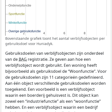
Onderwijsfunctie
Onderwijsfunctie
Sportfunctie
Sportfunctie
Winkelfunctie
Winkelfunctie
Overige gebruiksfunctie
Overige gebruiksfunctie
2
2
4
4
6
6
8
8
Bovenstaande grafiek toont het aantal verblijfsobjecten per
gebruiksdoel voor Huniadyk.
Gebruiksdoelen van verblijfsobjecten zijn onderdeel
van de
BAG
registratie. Ze geven aan hoe een
verblijfsobject wordt gebruikt. Een woning heeft
bijvoorbeeld als gebruiksdoel de “Woonfunctie”. Voor
de gebruiksdoelen zijn 11 categorieën gedefinieerd.
Aan één object verschillende gebruiksdoelen worden
toegekend. Een voorbeeld is een verblijfsobject
waarin een boerderij gehuisvest is. Dit object kan
zowel een “industriefunctie” als een “woonfunctie”
hebben. En een verblijfsobject waarin een bedrijf