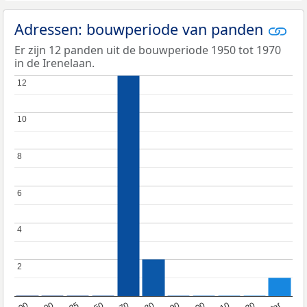
Adressen: bouwperiode van panden
Er zijn 12 panden uit de bouwperiode 1950 tot 1970
in de Irenelaan.
12
12
10
10
8
8
6
6
4
4
2
2