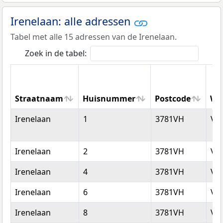
Irenelaan: alle adressen
Tabel met alle 15 adressen van de Irenelaan.
Zoek in de tabel:
Straatnaam
Huisnummer
Postcode
Wo
Straatnaam
Huisnummer
Postcode
Wo
Irenelaan
1
3781VH
Vo
Irenelaan
2
3781VH
Vo
Irenelaan
4
3781VH
Vo
Irenelaan
6
3781VH
Vo
Irenelaan
8
3781VH
Vo