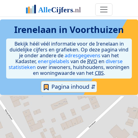
Irenelaan in Voorthuizen
Bekijk héél véél informatie voor de Irenelaan in
duidelijke cijfers en grafieken. Op deze pagina vind
je onder andere de
adresgegevens
van het
Kadaster,
energielabels
van de
RVO
en
diverse
statistieken
over inwoners, huishoudens, woningen
en woningwaarde van het
CBS
.
Pagina inhoud ⇵