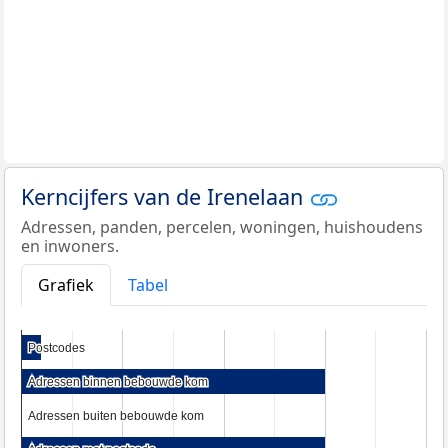
Kerncijfers van de Irenelaan
Adressen, panden, percelen, woningen, huishoudens
en inwoners.
Grafiek
Tabel
Postcodes
Postcodes
Adressen binnen bebouwde kom
Adressen binnen bebouwde kom
Adressen buiten bebouwde kom
Adressen buiten bebouwde kom