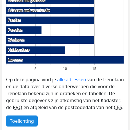
Adressen met postcode
Adressen met postcode
Adressen met woonfunctie
Adressen met woonfunctie
Panden
Panden
Percelen
Percelen
Woningen
Woningen
Huishoudens
Huishoudens
Inwoners
Inwoners
5
10
15
Op deze pagina vind je
alle adressen
van de Irenelaan
en de data over diverse onderwerpen die voor de
Irenelaan bekend zijn in grafieken en tabellen. De
gebruikte gegevens zijn afkomstig van het Kadaster,
de
RVO
en afgeleid van de postcodedata van het
CBS
.
Toelichting