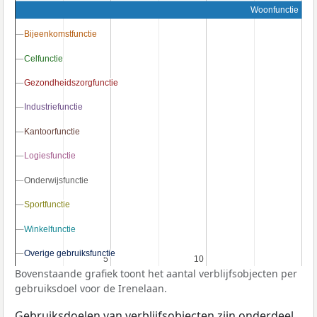
Woonfunctie
Bijeenkomstfunctie
Bijeenkomstfunctie
Celfunctie
Celfunctie
Gezondheidszorgfunctie
Gezondheidszorgfunctie
Industriefunctie
Industriefunctie
Kantoorfunctie
Kantoorfunctie
Logiesfunctie
Logiesfunctie
Onderwijsfunctie
Onderwijsfunctie
Sportfunctie
Sportfunctie
Winkelfunctie
Winkelfunctie
Overige gebruiksfunctie
Overige gebruiksfunctie
5
5
10
10
Bovenstaande grafiek toont het aantal verblijfsobjecten per
gebruiksdoel voor de Irenelaan.
Gebruiksdoelen van verblijfsobjecten zijn onderdeel