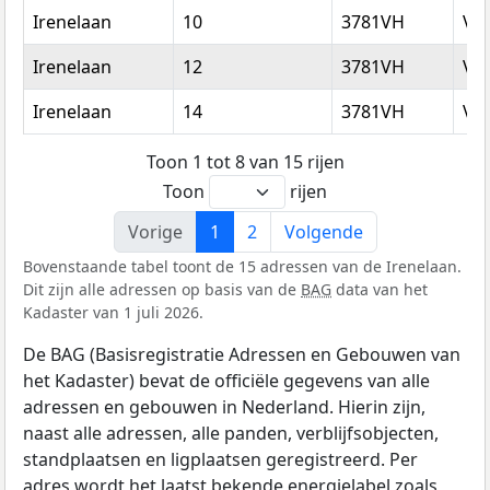
Irenelaan
10
3781VH
Vo
Irenelaan
12
3781VH
Vo
Irenelaan
14
3781VH
Vo
Toon 1 tot 8 van 15 rijen
Toon
rijen
Vorige
1
2
Volgende
Bovenstaande tabel toont de 15 adressen van de Irenelaan.
Dit zijn alle adressen op basis van de
BAG
data van het
Kadaster van 1 juli 2026.
De BAG (Basisregistratie Adressen en Gebouwen van
het Kadaster) bevat de officiële gegevens van alle
adressen en gebouwen in Nederland. Hierin zijn,
naast alle adressen, alle panden, verblijfsobjecten,
standplaatsen en ligplaatsen geregistreerd. Per
adres wordt het laatst bekende energielabel zoals