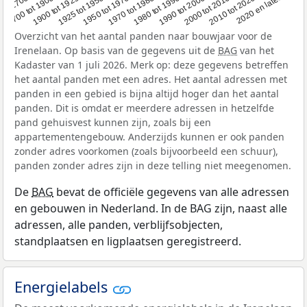
1950 tot 1970
1990 tot 2000
1900 tot 1925
2020 en later
1970 tot 1980
oor 1700
2000 tot 2010
1925 tot 1950
1980 tot 1990
1700 tot 1900
2010 tot 2020
Overzicht van het aantal panden naar bouwjaar voor de
Irenelaan. Op basis van de gegevens uit de
BAG
van het
Kadaster van 1 juli 2026. Merk op: deze gegevens betreffen
het aantal panden met een adres. Het aantal adressen met
panden in een gebied is bijna altijd hoger dan het aantal
panden. Dit is omdat er meerdere adressen in hetzelfde
pand gehuisvest kunnen zijn, zoals bij een
appartementengebouw. Anderzijds kunnen er ook panden
zonder adres voorkomen (zoals bijvoorbeeld een schuur),
panden zonder adres zijn in deze telling niet meegenomen.
De
BAG
bevat de officiële gegevens van alle adressen
en gebouwen in Nederland. In de BAG zijn, naast alle
adressen, alle panden, verblijfsobjecten,
standplaatsen en ligplaatsen geregistreerd.
Energielabels