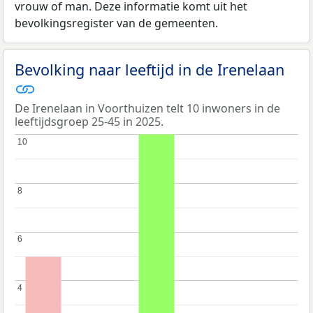
vrouw of man. Deze informatie komt uit het
bevolkingsregister van de gemeenten.
Bevolking naar leeftijd in de Irenelaan
De Irenelaan in Voorthuizen telt 10 inwoners in de
leeftijdsgroep 25-45 in 2025.
10
10
8
8
6
6
4
4