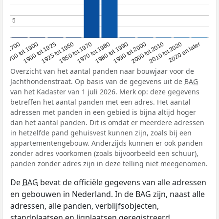
5
5
1950 tot 1970
1990 tot 2000
1900 tot 1925
2020 en later
1970 tot 1980
oor 1700
2000 tot 2010
1925 tot 1950
1980 tot 1990
1700 tot 1900
2010 tot 2020
Overzicht van het aantal panden naar bouwjaar voor de
Jachthondenstraat. Op basis van de gegevens uit de
BAG
van het Kadaster van 1 juli 2026. Merk op: deze gegevens
betreffen het aantal panden met een adres. Het aantal
adressen met panden in een gebied is bijna altijd hoger
dan het aantal panden. Dit is omdat er meerdere adressen
in hetzelfde pand gehuisvest kunnen zijn, zoals bij een
appartementengebouw. Anderzijds kunnen er ook panden
zonder adres voorkomen (zoals bijvoorbeeld een schuur),
panden zonder adres zijn in deze telling niet meegenomen.
De
BAG
bevat de officiële gegevens van alle adressen
en gebouwen in Nederland. In de BAG zijn, naast alle
adressen, alle panden, verblijfsobjecten,
standplaatsen en ligplaatsen geregistreerd.