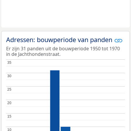
Adressen: bouwperiode van panden
Er zijn 31 panden uit de bouwperiode 1950 tot 1970
in de Jachthondenstraat.
35
35
30
30
25
25
20
20
15
15
10
10