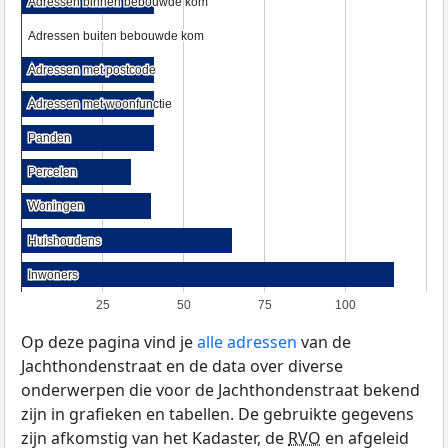
Adressen binnen bebouwde kom
Adressen binnen bebouwde kom
Adressen buiten bebouwde kom
Adressen buiten bebouwde kom
Adressen met postcode
Adressen met postcode
Adressen met woonfunctie
Adressen met woonfunctie
Panden
Panden
Percelen
Percelen
Woningen
Woningen
Huishoudens
Huishoudens
Inwoners
Inwoners
25
50
75
100
Op deze pagina vind je
alle adressen
van de
Jachthondenstraat en de data over diverse
onderwerpen die voor de Jachthondenstraat bekend
zijn in grafieken en tabellen. De gebruikte gegevens
zijn afkomstig van het Kadaster, de
RVO
en afgeleid