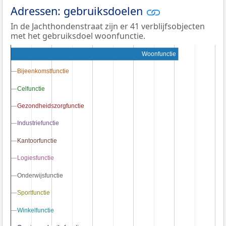
Adressen: gebruiksdoelen
In de Jachthondenstraat zijn er 41 verblijfsobjecten
met het gebruiksdoel woonfunctie.
Woonfunctie
Bijeenkomstfunctie
Bijeenkomstfunctie
Celfunctie
Celfunctie
Gezondheidszorgfunctie
Gezondheidszorgfunctie
Industriefunctie
Industriefunctie
Kantoorfunctie
Kantoorfunctie
Logiesfunctie
Logiesfunctie
Onderwijsfunctie
Onderwijsfunctie
Sportfunctie
Sportfunctie
Winkelfunctie
Winkelfunctie