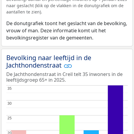
naar geslacht (klik op de vlakken in de donutgrafiek om de
aantallen te zien).
De donutgrafiek toont het geslacht van de bevolking,
vrouw of man. Deze informatie komt uit het
bevolkingsregister van de gemeenten.
Bevolking naar leeftijd in de
Jachthondenstraat
De Jachthondenstraat in Creil telt 35 inwoners in de
leeftijdsgroep 65+ in 2025.
35
35
30
30
25
25
20
20