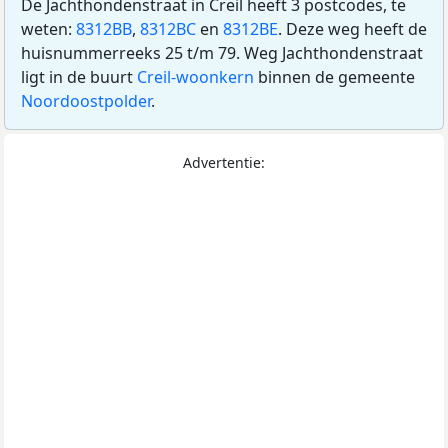
De Jachthondenstraat in Creil heeft 3 postcodes, te
weten:
8312BB
,
8312BC
en
8312BE
. Deze weg heeft de
huisnummerreeks 25 t/m 79. Weg Jachthondenstraat
ligt in de buurt
Creil-woonkern
binnen de gemeente
Noordoostpolder
.
Advertentie: