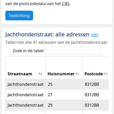
van de postcodedata van het
CBS
.
Toelichting
Jachthondenstraat: alle adressen
Tabel met alle 41 adressen van de Jachthondenstraat.
Zoek in de tabel:
Straatnaam
Huisnummer
Postcode
Straatnaam
Huisnummer
Postcode
Jachthondenstraat
25
8312BB
Jachthondenstraat
27
8312BB
Jachthondenstraat
29
8312BB