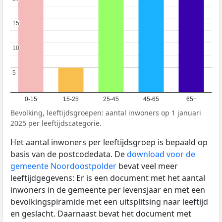
15
15
10
10
5
5
0-15
15-25
25-45
45-65
65+
Bevolking, leeftijdsgroepen: aantal inwoners op 1 januari
2025 per leeftijdscategorie.
Het aantal inwoners per leeftijdsgroep is bepaald op
basis van de postcodedata. De
download voor de
gemeente Noordoostpolder
bevat veel meer
leeftijdgegevens: Er is een document met het aantal
inwoners in de gemeente per levensjaar en met een
bevolkingspiramide met een uitsplitsing naar leeftijd
en geslacht. Daarnaast bevat het document met