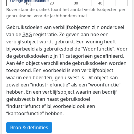
Overige gebruiksfunctie
Overige gebruiksfunctie
10
10
20
20
30
30
40
40
Bovenstaande grafiek toont het aantal verblijfsobjecten per
gebruiksdoel voor de Jachthondenstraat.
Gebruiksdoelen van verblijfsobjecten zijn onderdeel
van de
BAG
registratie. Ze geven aan hoe een
verblijfsobject wordt gebruikt. Een woning heeft
bijvoorbeeld als gebruiksdoel de “Woonfunctie”. Voor
de gebruiksdoelen zijn 11 categorieën gedefinieerd.
Aan één object verschillende gebruiksdoelen worden
toegekend. Een voorbeeld is een verblijfsobject
waarin een boerderij gehuisvest is. Dit object kan
zowel een “industriefunctie” als een “woonfunctie”
hebben. En een verblijfsobject waarin een bedrijf
gehuisvest is kan naast gebruiksdoel
“industriefunctie” bijvoorbeeld ook een
“kantoorfunctie” hebben.
Bron & definities