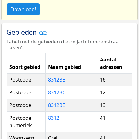
Download!
Gebieden
Tabel met de gebieden die de Jachthondenstraat
‘raken’.
Aantal
Soort gebied
Naam gebied
adressen
Postcode
8312BB
16
Postcode
8312BC
12
Postcode
8312BE
13
Postcode
8312
41
numeriek
Woonkern
Creil
41