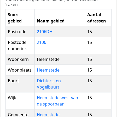
‘raken’.
Soort
Aantal
gebied
Naam gebied
adressen
Postcode
2106DH
15
Postcode
2106
15
numeriek
Woonkern
Heemstede
15
Woonplaats
Heemstede
15
Buurt
Dichters- en
15
Vogelbuurt
Wijk
Heemstede west van
15
de spoorbaan
Gemeente
Heemstede
15