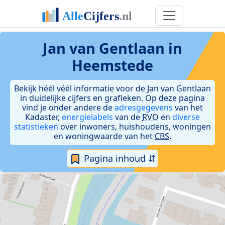
Jan van Gentlaan in
Heemstede
Bekijk héél véél informatie voor de Jan van Gentlaan
in duidelijke cijfers en grafieken. Op deze pagina
vind je onder andere de
adresgegevens
van het
Kadaster,
energielabels
van de
RVO
en
diverse
statistieken
over inwoners, huishoudens, woningen
en woningwaarde van het
CBS
.
Pagina inhoud ⇵