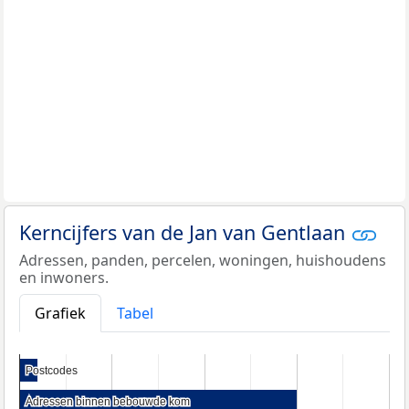
Kerncijfers van de Jan van Gentlaan
Adressen, panden, percelen, woningen, huishoudens
en inwoners.
Grafiek
Tabel
Postcodes
Postcodes
Adressen binnen bebouwde kom
Adressen binnen bebouwde kom