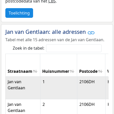
postcodedata van het
CBS
.
Toelichting
Jan van Gentlaan: alle adressen
Tabel met alle 15 adressen van de Jan van Gentlaan.
Zoek in de tabel:
Straatnaam
Huisnummer
Postcode
Wo
Straatnaam
Huisnummer
Postcode
Wo
Jan van
1
2106DH
He
Gentlaan
Jan van
2
2106DH
He
Gentlaan