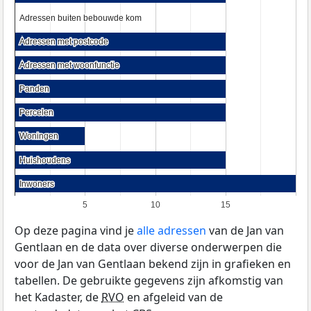
Adressen buiten bebouwde kom
Adressen buiten bebouwde kom
Adressen met postcode
Adressen met postcode
Adressen met woonfunctie
Adressen met woonfunctie
Panden
Panden
Percelen
Percelen
Woningen
Woningen
Huishoudens
Huishoudens
Inwoners
Inwoners
5
10
15
Op deze pagina vind je
alle adressen
van de Jan van
Gentlaan en de data over diverse onderwerpen die
voor de Jan van Gentlaan bekend zijn in grafieken en
tabellen. De gebruikte gegevens zijn afkomstig van
het Kadaster, de
RVO
en afgeleid van de