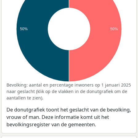
50%
50%
Bevolking: aantal en percentage inwoners op 1 januari 2025
naar geslacht (klik op de vlakken in de donutgrafiek om de
aantallen te zien).
De donutgrafiek toont het geslacht van de bevolking,
vrouw of man. Deze informatie komt uit het
bevolkingsregister van de gemeenten.