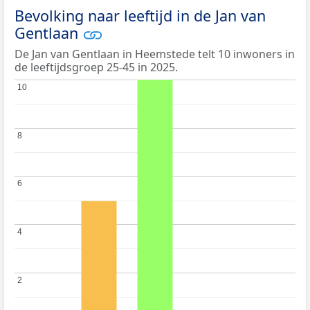
Bevolking naar leeftijd in de Jan van
Gentlaan
De Jan van Gentlaan in Heemstede telt 10 inwoners in
de leeftijdsgroep 25-45 in 2025.
10
10
8
8
6
6
4
4
2
2