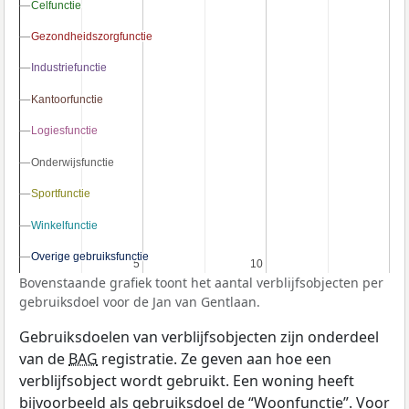
Celfunctie
Celfunctie
Gezondheidszorgfunctie
Gezondheidszorgfunctie
Industriefunctie
Industriefunctie
Kantoorfunctie
Kantoorfunctie
Logiesfunctie
Logiesfunctie
Onderwijsfunctie
Onderwijsfunctie
Sportfunctie
Sportfunctie
Winkelfunctie
Winkelfunctie
Overige gebruiksfunctie
Overige gebruiksfunctie
5
5
10
10
Bovenstaande grafiek toont het aantal verblijfsobjecten per
gebruiksdoel voor de Jan van Gentlaan.
Gebruiksdoelen van verblijfsobjecten zijn onderdeel
van de
BAG
registratie. Ze geven aan hoe een
verblijfsobject wordt gebruikt. Een woning heeft
bijvoorbeeld als gebruiksdoel de “Woonfunctie”. Voor